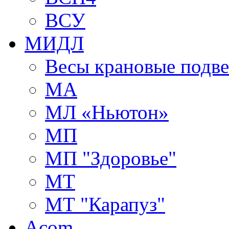
ВСУ
МИДЛ
Весы крановые подв
МА
МЛ «Ньютон»
МП
МП "Здоровье"
МТ
МТ "Карапуз"
Acom