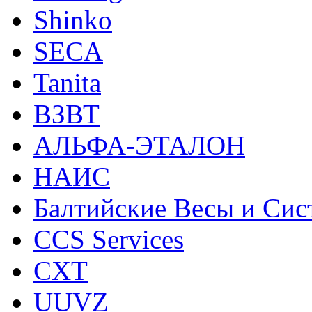
Shinko
SECA
Tanita
ВЗВТ
АЛЬФА-ЭТАЛОН
НАИС
Балтийские Весы и Си
CCS Services
CXT
UUVZ