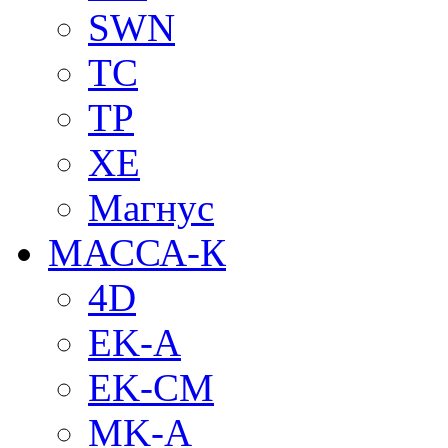
SWN
TC
TP
XE
Магнус
МАССА-К
4D
EK-A
EK-CM
MK-A