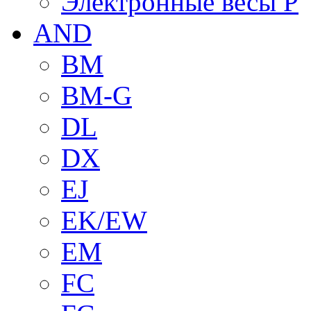
Электронные весы P
AND
BM
BM-G
DL
DX
EJ
EK/EW
EM
FC