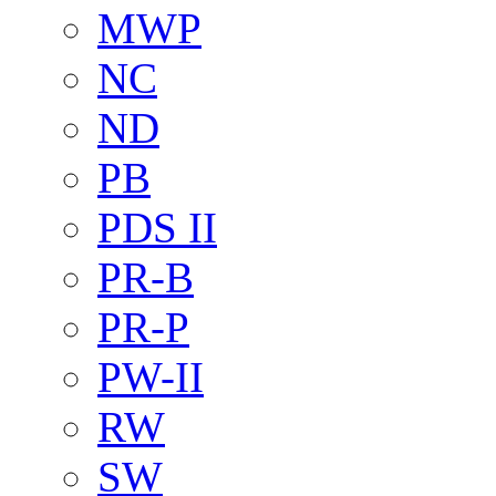
MWP
NC
ND
PB
PDS II
PR-B
PR-P
PW-II
RW
SW