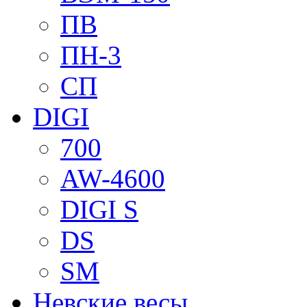
ПВ
ПН-3
СП
DIGI
700
AW-4600
DIGI S
DS
SM
Невские весы