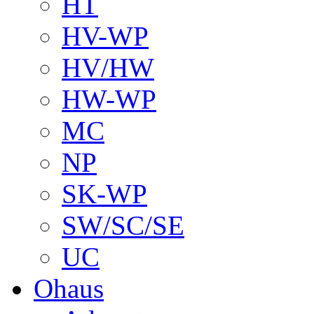
HT
HV-WP
HV/HW
HW-WP
MC
NP
SK-WP
SW/SC/SE
UC
Ohaus