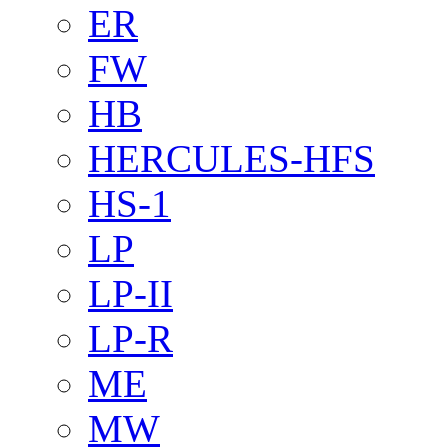
ER
FW
HB
HERCULES-HFS
HS-1
LP
LP-II
LP-R
ME
MW