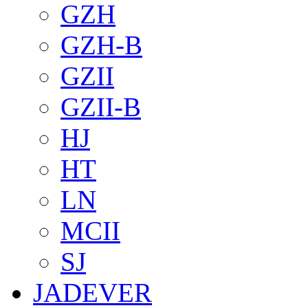
GZH
GZH-B
GZII
GZII-B
HJ
HT
LN
MCII
SJ
JADEVER