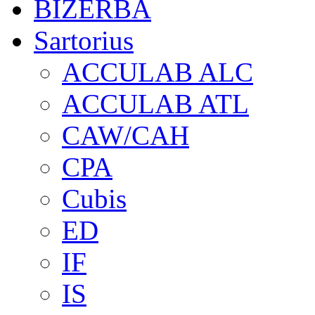
BIZERBA
Sartorius
ACCULAB ALC
ACCULAB ATL
CAW/CAH
CPA
Cubis
ED
IF
IS