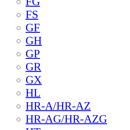
FG
FS
GF
GH
GP
GR
GX
HL
HR-A/HR-AZ
HR-AG/HR-AZG