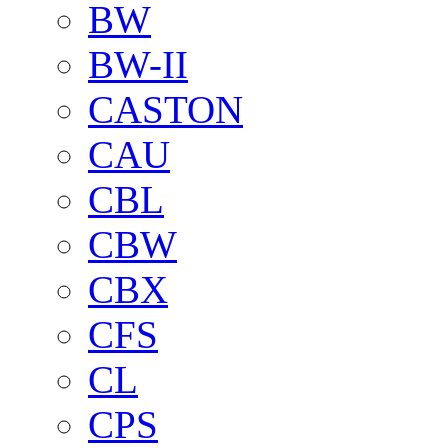
BW
BW-II
CASTON
CAU
CBL
CBW
CBX
CFS
CL
CPS