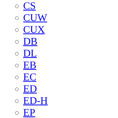
CS
CUW
CUX
DB
DL
EB
EC
ED
ED-H
EP