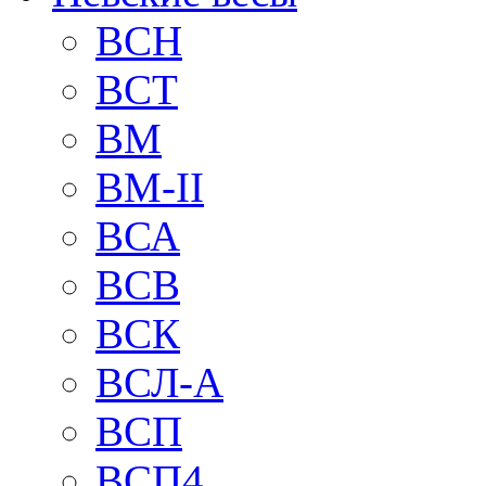
BCH
BCT
BM
BM-II
ВСА
ВСВ
ВСК
ВСЛ-А
ВСП
ВСП4