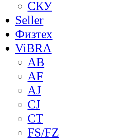
СКУ
Seller
Физтех
ViBRA
AB
AF
AJ
CJ
CT
FS/FZ