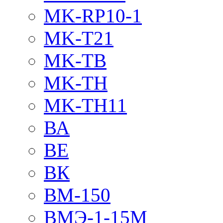
MK-RP10-1
MK-T21
MK-TB
MK-TH
MK-TH11
ВА
ВЕ
ВК
ВМ-150
ВМЭ-1-15М