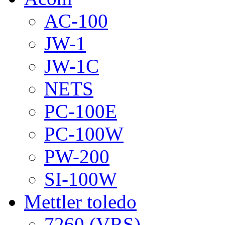
AC-100
JW-1
JW-1C
NETS
PC-100E
PC-100W
PW-200
SI-100W
Mettler toledo
7260 (VRS)