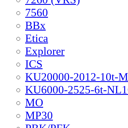
7560
BBx
Etica
Explorer
ICS
KU20000-2012-10t-
KU6000-2525-6t-NL1
MO
MP30