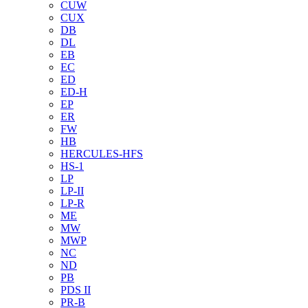
CUW
CUX
DB
DL
EB
EC
ED
ED-H
EP
ER
FW
HB
HERCULES-HFS
HS-1
LP
LP-II
LP-R
ME
MW
MWP
NC
ND
PB
PDS II
PR-B