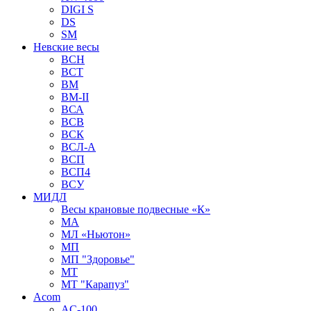
DIGI S
DS
SM
Невские весы
BCH
BCT
BM
BM-II
ВСА
ВСВ
ВСК
ВСЛ-А
ВСП
ВСП4
ВСУ
МИДЛ
Весы крановые подвесные «К»
МА
МЛ «Ньютон»
МП
МП "Здоровье"
МТ
МТ "Карапуз"
Acom
AC-100