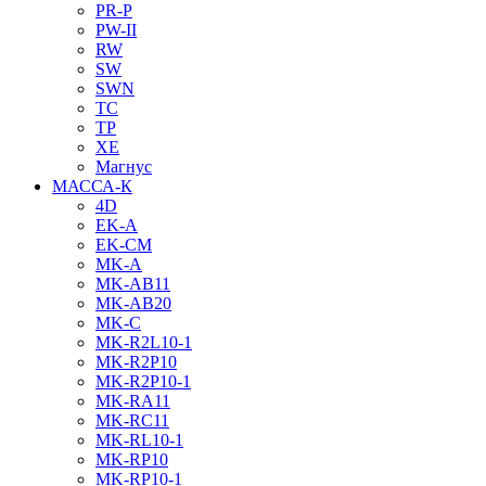
PR-P
PW-II
RW
SW
SWN
TC
TP
XE
Магнус
МАССА-К
4D
EK-A
EK-CM
MK-A
MK-AB11
MK-AB20
MK-C
MK-R2L10-1
MK-R2P10
MK-R2P10-1
MK-RA11
MK-RC11
MK-RL10-1
MK-RP10
MK-RP10-1