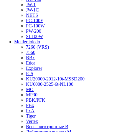
JW-1
JW-1C
NETS
PC-100E
PC-100W
PW-200
SI-100W
Mettler toledo
7260 (VRS)
7560
BBx
Etica
Explorer
ICS
KU20000-2012-10t-MSSD200
KU6000-2525-6t-NL100
MO
MP30
PBK/PFK
PBx
PxA
Tiger
Vertex
Весы электронные B
Лабораторные весы M