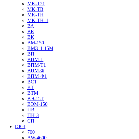
MK-T21
MK-TB
MK-TH
MK-TH11
ВА
ВЕ
ВК
ВМ-150
ВМЭ-1-15М
ВП
ВПМ-Т
ВПМ-Т1
ВПМ-Ф
ВПМ-Ф1
ВСТ
ВТ
ВТМ
ВЭ-15Т
ВЭМ-150
ПВ
ПН-3
СП
DIGI
700
AW-4600