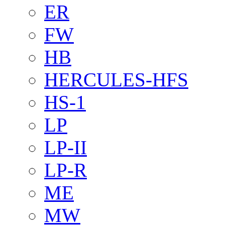
ER
FW
HB
HERCULES-HFS
HS-1
LP
LP-II
LP-R
ME
MW