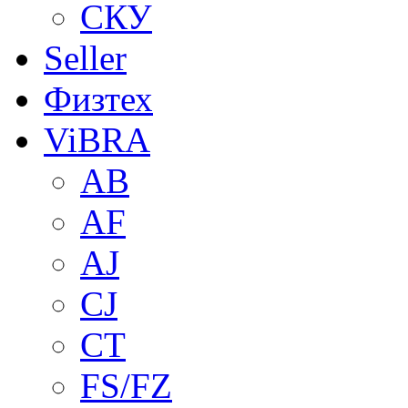
СКУ
Seller
Физтех
ViBRA
AB
AF
AJ
CJ
CT
FS/FZ