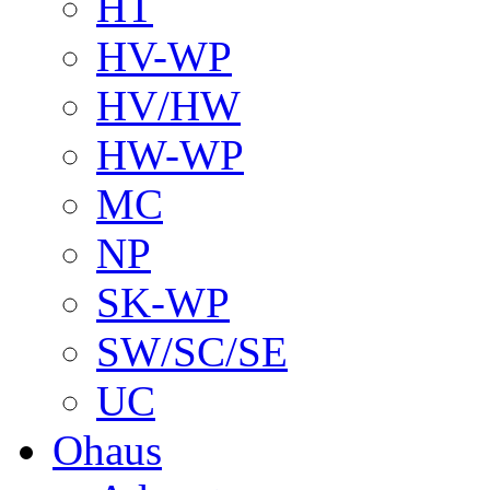
HT
HV-WP
HV/HW
HW-WP
MC
NP
SK-WP
SW/SC/SE
UC
Ohaus