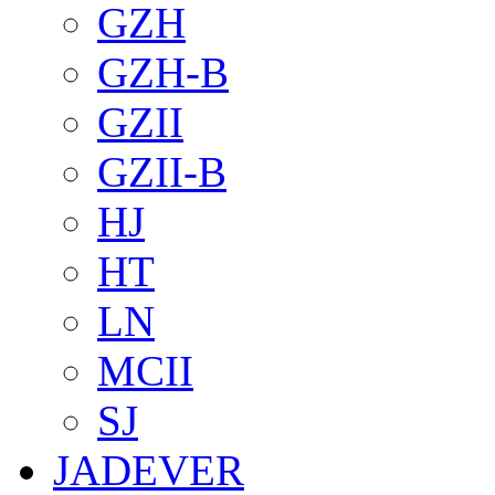
GZH
GZH-B
GZII
GZII-B
HJ
HT
LN
MCII
SJ
JADEVER