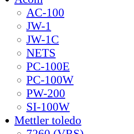
AC-100
JW-1
JW-1C
NETS
PC-100E
PC-100W
PW-200
SI-100W
Mettler toledo
7260 (VRS)