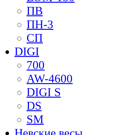
ПВ
ПН-3
СП
DIGI
700
AW-4600
DIGI S
DS
SM
Невские весы