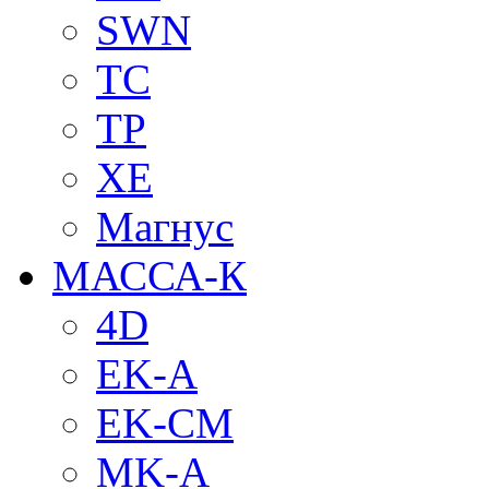
SWN
TC
TP
XE
Магнус
МАССА-К
4D
EK-A
EK-CM
MK-A