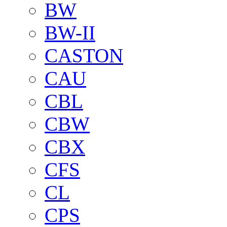
BW
BW-II
CASTON
CAU
CBL
CBW
CBX
CFS
CL
CPS