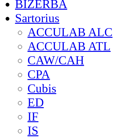
BIZERBA
Sartorius
ACCULAB ALC
ACCULAB ATL
CAW/CAH
CPA
Cubis
ED
IF
IS