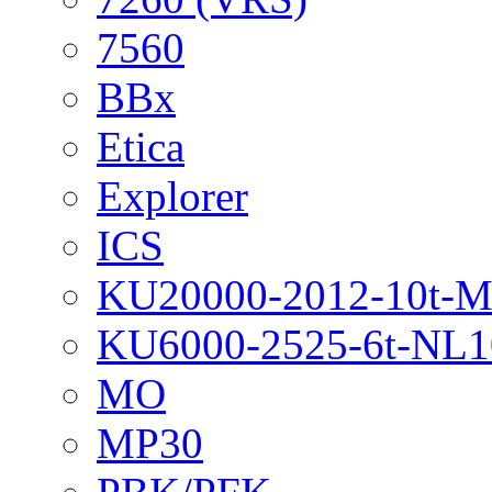
7560
BBx
Etica
Explorer
ICS
KU20000-2012-10t-
KU6000-2525-6t-NL1
MO
MP30