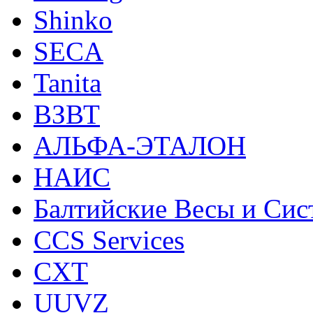
Shinko
SECA
Tanita
ВЗВТ
АЛЬФА-ЭТАЛОН
НАИС
Балтийские Весы и Си
CCS Services
CXT
UUVZ