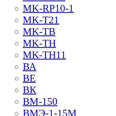
MK-RP10-1
MK-T21
MK-TB
MK-TH
MK-TH11
ВА
ВЕ
ВК
ВМ-150
ВМЭ-1-15М