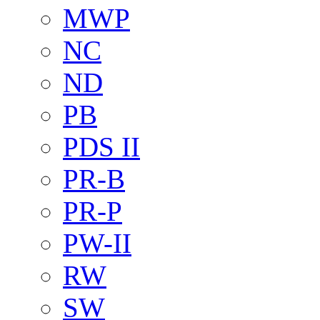
MWP
NC
ND
PB
PDS II
PR-B
PR-P
PW-II
RW
SW