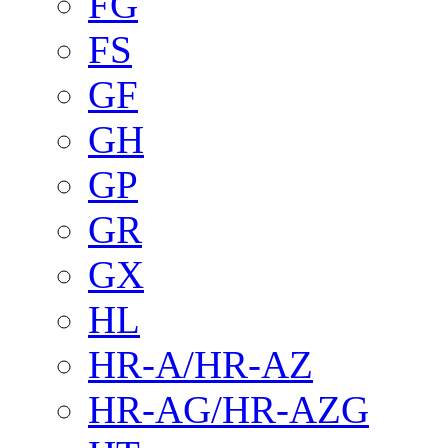
FG
FS
GF
GH
GP
GR
GX
HL
HR-A/HR-AZ
HR-AG/HR-AZG