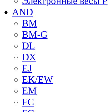
Электронные весы P
AND
BM
BM-G
DL
DX
EJ
EK/EW
EM
FC