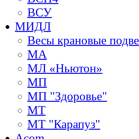
ВСУ
МИДЛ
Весы крановые подв
МА
МЛ «Ньютон»
МП
МП "Здоровье"
МТ
МТ "Карапуз"
Acom