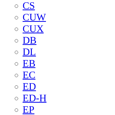
CS
CUW
CUX
DB
DL
EB
EC
ED
ED-H
EP