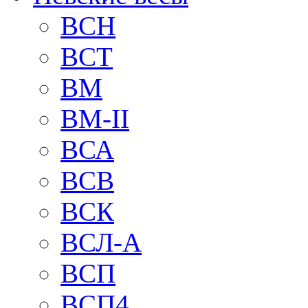
BCH
BCT
BM
BM-II
ВСА
ВСВ
ВСК
ВСЛ-А
ВСП
ВСП4