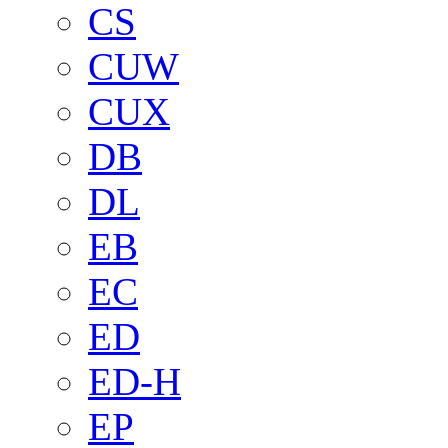
CS
CUW
CUX
DB
DL
EB
EC
ED
ED-H
EP