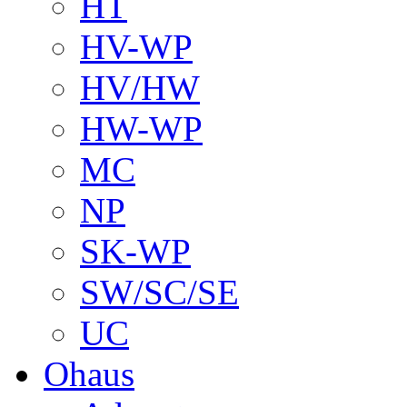
HT
HV-WP
HV/HW
HW-WP
MC
NP
SK-WP
SW/SC/SE
UC
Ohaus