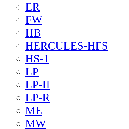
ER
FW
HB
HERCULES-HFS
HS-1
LP
LP-II
LP-R
ME
MW