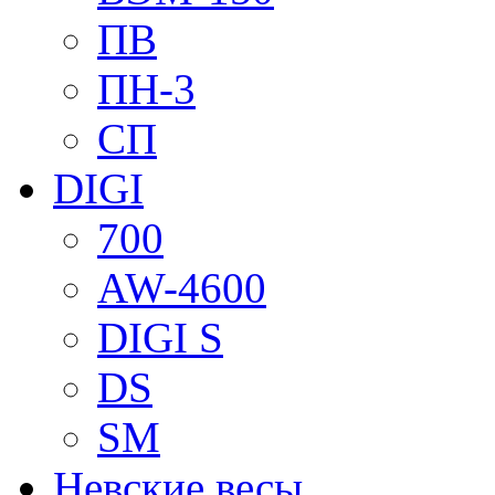
ПВ
ПН-3
СП
DIGI
700
AW-4600
DIGI S
DS
SM
Невские весы