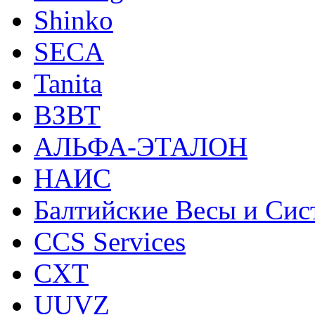
Shinko
SECA
Tanita
ВЗВТ
АЛЬФА-ЭТАЛОН
НАИС
Балтийские Весы и Си
CCS Services
CXT
UUVZ