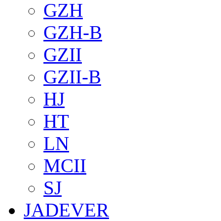
GZH
GZH-B
GZII
GZII-B
HJ
HT
LN
MCII
SJ
JADEVER