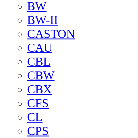
BW
BW-II
CASTON
CAU
CBL
CBW
CBX
CFS
CL
CPS