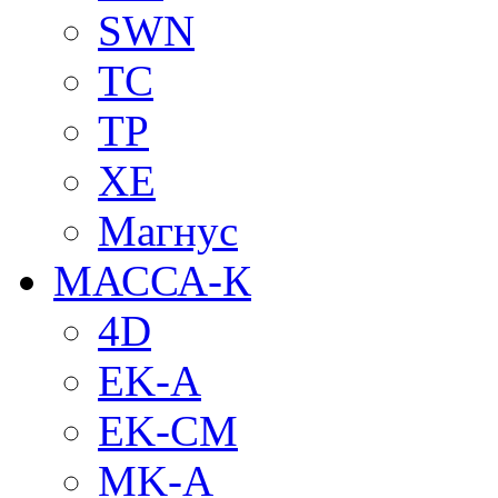
SWN
TC
TP
XE
Магнус
МАССА-К
4D
EK-A
EK-CM
MK-A