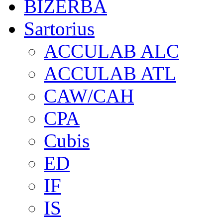
BIZERBA
Sartorius
ACCULAB ALC
ACCULAB ATL
CAW/CAH
CPA
Cubis
ED
IF
IS