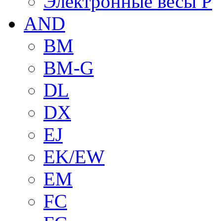
Электронные весы P
AND
BM
BM-G
DL
DX
EJ
EK/EW
EM
FC