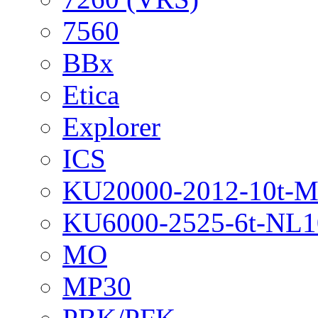
7560
BBx
Etica
Explorer
ICS
KU20000-2012-10t-
KU6000-2525-6t-NL1
MO
MP30