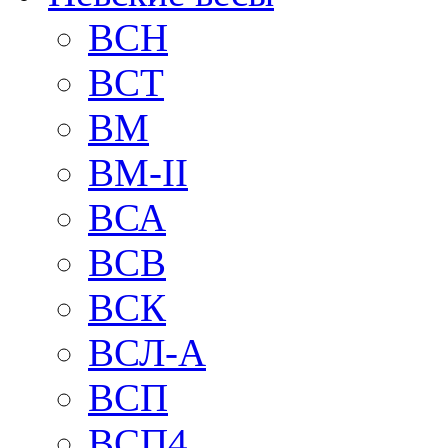
BCH
BCT
BM
BM-II
ВСА
ВСВ
ВСК
ВСЛ-А
ВСП
ВСП4