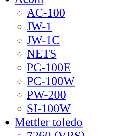
AC-100
JW-1
JW-1C
NETS
PC-100E
PC-100W
PW-200
SI-100W
Mettler toledo
7260 (VRS)