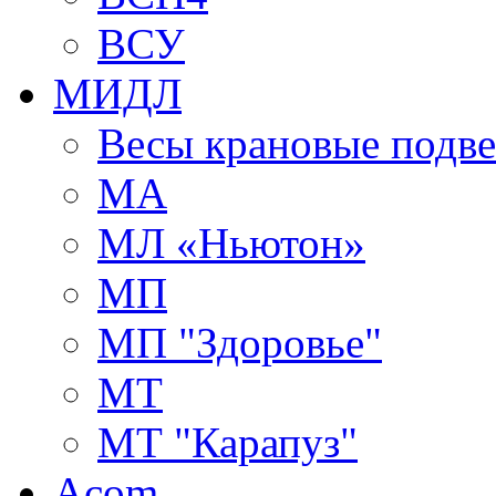
ВСУ
МИДЛ
Весы крановые подв
МА
МЛ «Ньютон»
МП
МП "Здоровье"
МТ
МТ "Карапуз"
Acom