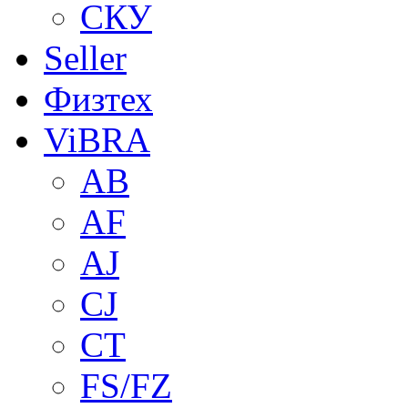
СКУ
Seller
Физтех
ViBRA
AB
AF
AJ
CJ
CT
FS/FZ