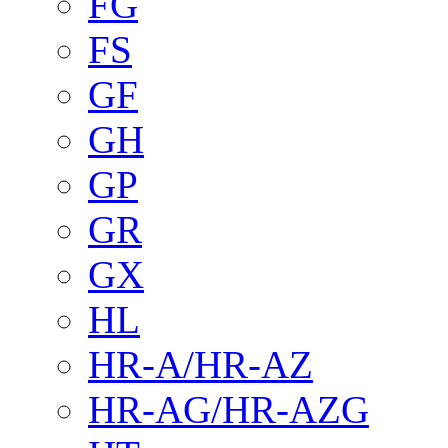
FG
FS
GF
GH
GP
GR
GX
HL
HR-A/HR-AZ
HR-AG/HR-AZG