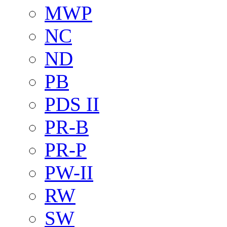
MWP
NC
ND
PB
PDS II
PR-B
PR-P
PW-II
RW
SW