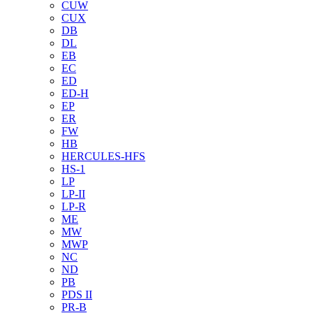
CUW
CUX
DB
DL
EB
EC
ED
ED-H
EP
ER
FW
HB
HERCULES-HFS
HS-1
LP
LP-II
LP-R
ME
MW
MWP
NC
ND
PB
PDS II
PR-B