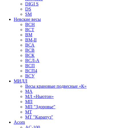
DIGI S
DS
SM
Невские весы
BCH
BCT
BM
BM-II
ВСА
ВСВ
ВСК
ВСЛ-А
ВСП
ВСП4
ВСУ
МИДЛ
Весы крановые подвесные «К»
МА
МЛ «Ньютон»
МП
МП "Здоровье"
МТ
МТ "Карапуз"
Acom
AC-100