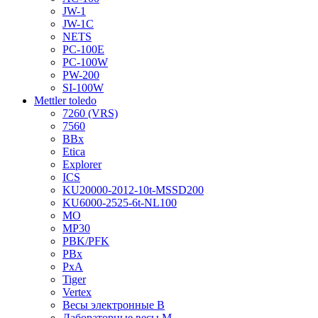
JW-1
JW-1C
NETS
PC-100E
PC-100W
PW-200
SI-100W
Mettler toledo
7260 (VRS)
7560
BBx
Etica
Explorer
ICS
KU20000-2012-10t-MSSD200
KU6000-2525-6t-NL100
MO
MP30
PBK/PFK
PBx
PxA
Tiger
Vertex
Весы электронные B
Лабораторные весы M