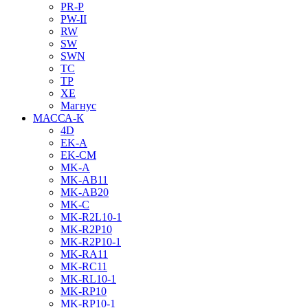
PR-P
PW-II
RW
SW
SWN
TC
TP
XE
Магнус
МАССА-К
4D
EK-A
EK-CM
MK-A
MK-AB11
MK-AB20
MK-C
MK-R2L10-1
MK-R2P10
MK-R2P10-1
MK-RA11
MK-RC11
MK-RL10-1
MK-RP10
MK-RP10-1