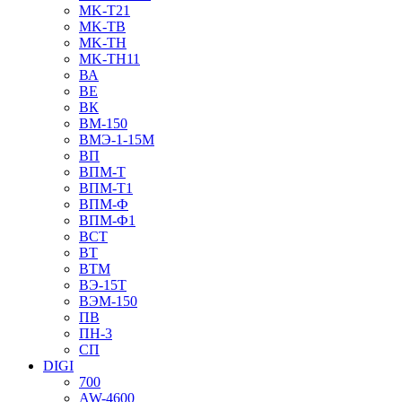
MK-T21
MK-TB
MK-TH
MK-TH11
ВА
ВЕ
ВК
ВМ-150
ВМЭ-1-15М
ВП
ВПМ-Т
ВПМ-Т1
ВПМ-Ф
ВПМ-Ф1
ВСТ
ВТ
ВТМ
ВЭ-15Т
ВЭМ-150
ПВ
ПН-3
СП
DIGI
700
AW-4600