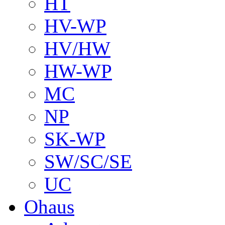
HT
HV-WP
HV/HW
HW-WP
MC
NP
SK-WP
SW/SC/SE
UC
Ohaus