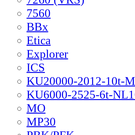
7560
BBx
Etica
Explorer
ICS
KU20000-2012-10t-
KU6000-2525-6t-NL1
MO
MP30