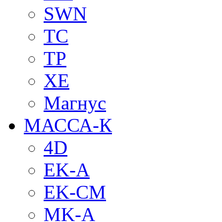
SWN
TC
TP
XE
Магнус
МАССА-К
4D
EK-A
EK-CM
MK-A