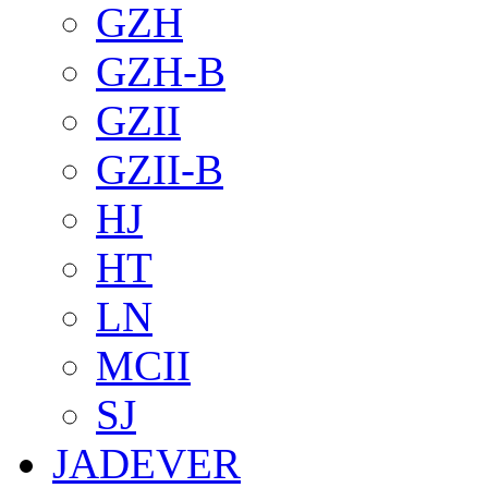
GZH
GZH-B
GZII
GZII-B
HJ
HT
LN
MCII
SJ
JADEVER