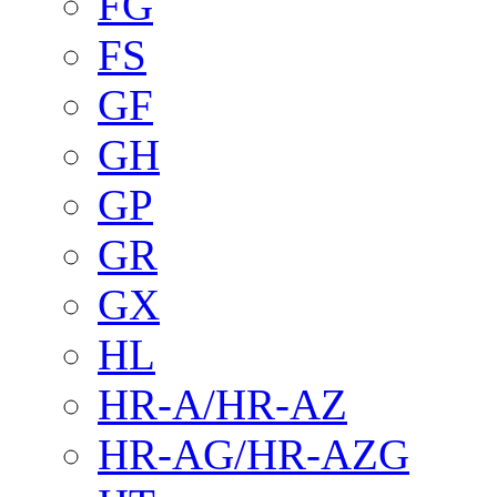
FG
FS
GF
GH
GP
GR
GX
HL
HR-A/HR-AZ
HR-AG/HR-AZG