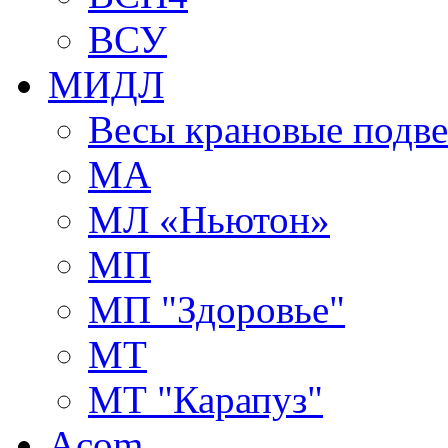
ВСУ
МИДЛ
Весы крановые подв
МА
МЛ «Ньютон»
МП
МП "Здоровье"
МТ
МТ "Карапуз"
Acom