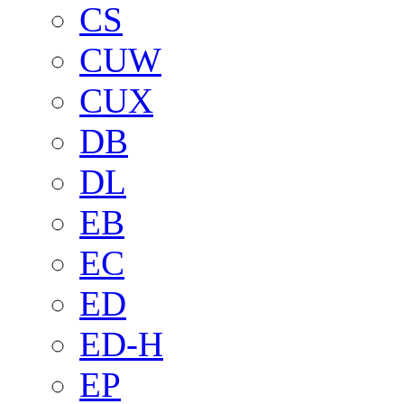
CS
CUW
CUX
DB
DL
EB
EC
ED
ED-H
EP