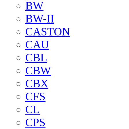
BW
BW-II
CASTON
CAU
CBL
CBW
CBX
CFS
CL
CPS