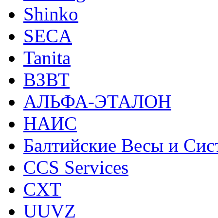
Shinko
SECA
Tanita
ВЗВТ
АЛЬФА-ЭТАЛОН
НАИС
Балтийские Весы и Си
CCS Services
CXT
UUVZ