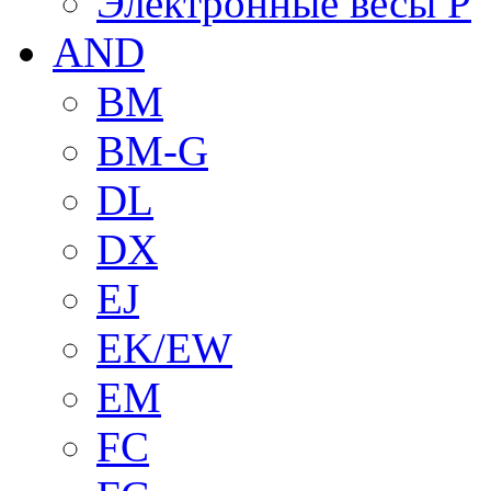
Электронные весы P
AND
BM
BM-G
DL
DX
EJ
EK/EW
EM
FC