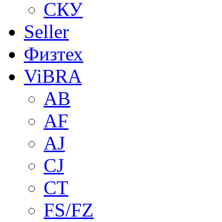
СКУ
Seller
Физтех
ViBRA
AB
AF
AJ
CJ
CT
FS/FZ