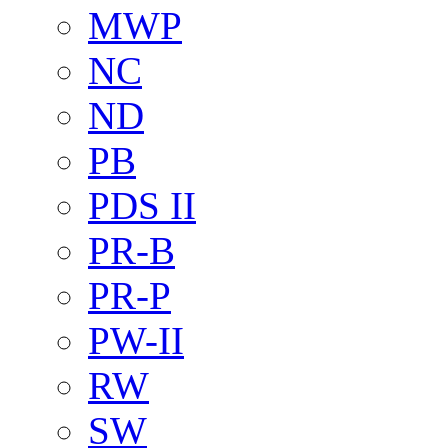
MWP
NC
ND
PB
PDS II
PR-B
PR-P
PW-II
RW
SW