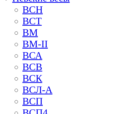
BCH
BCT
BM
BM-II
ВСА
ВСВ
ВСК
ВСЛ-А
ВСП
ВСП4