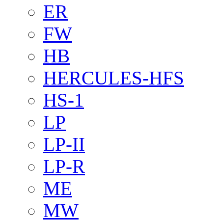
ER
FW
HB
HERCULES-HFS
HS-1
LP
LP-II
LP-R
ME
MW