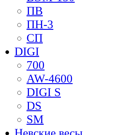
ПВ
ПН-3
СП
DIGI
700
AW-4600
DIGI S
DS
SM
Невские весы