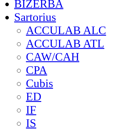
BIZERBA
Sartorius
ACCULAB ALC
ACCULAB ATL
CAW/CAH
CPA
Cubis
ED
IF
IS