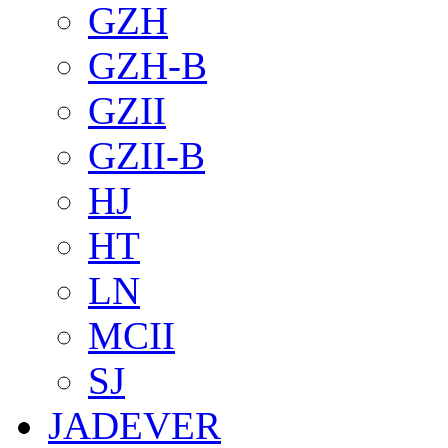
GZH
GZH-B
GZII
GZII-B
HJ
HT
LN
MCII
SJ
JADEVER