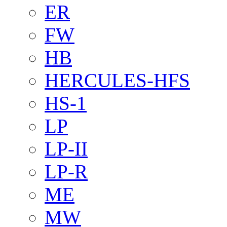
ER
FW
HB
HERCULES-HFS
HS-1
LP
LP-II
LP-R
ME
MW