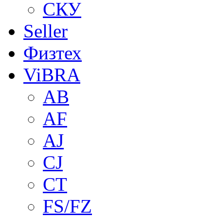
СКУ
Seller
Физтех
ViBRA
AB
AF
AJ
CJ
CT
FS/FZ