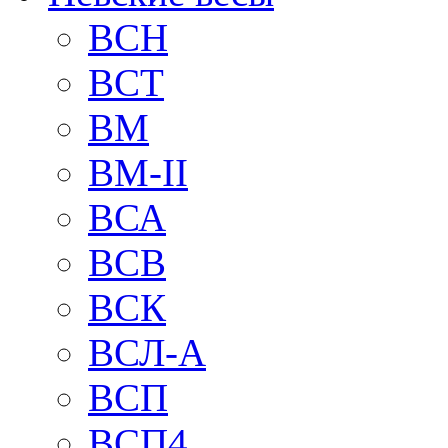
BCH
BCT
BM
BM-II
ВСА
ВСВ
ВСК
ВСЛ-А
ВСП
ВСП4