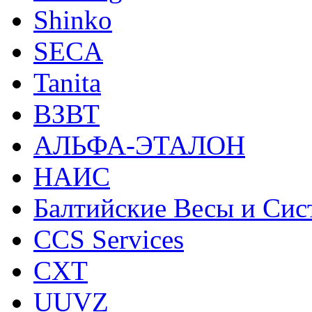
Shinko
SECA
Tanita
ВЗВТ
АЛЬФА-ЭТАЛОН
НАИС
Балтийские Весы и Си
CCS Services
CXT
UUVZ