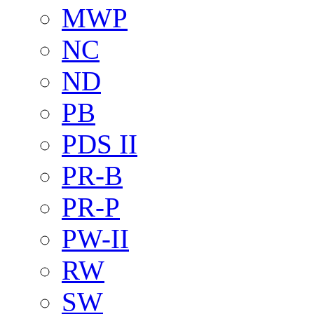
MWP
NC
ND
PB
PDS II
PR-B
PR-P
PW-II
RW
SW