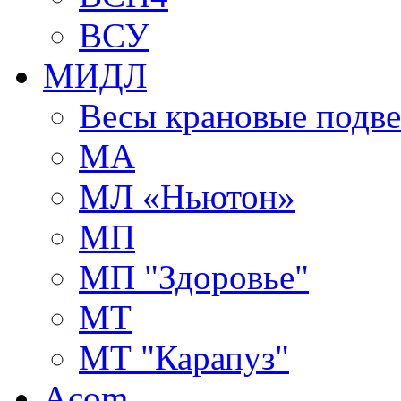
ВСУ
МИДЛ
Весы крановые подв
МА
МЛ «Ньютон»
МП
МП "Здоровье"
МТ
МТ "Карапуз"
Acom