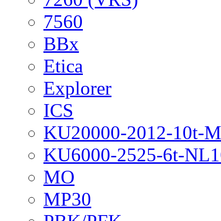
7560
BBx
Etica
Explorer
ICS
KU20000-2012-10t-
KU6000-2525-6t-NL1
MO
MP30