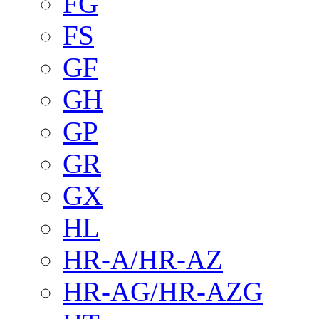
FG
FS
GF
GH
GP
GR
GX
HL
HR-A/HR-AZ
HR-AG/HR-AZG