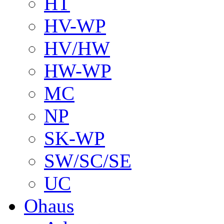
HT
HV-WP
HV/HW
HW-WP
MC
NP
SK-WP
SW/SC/SE
UC
Ohaus