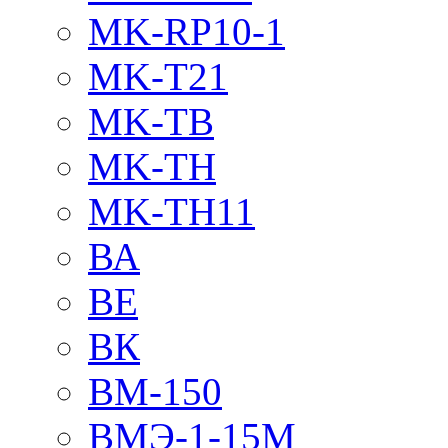
MK-RP10-1
MK-T21
MK-TB
MK-TH
MK-TH11
ВА
ВЕ
ВК
ВМ-150
ВМЭ-1-15М