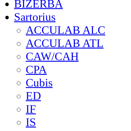
BIZERBA
Sartorius
ACCULAB ALC
ACCULAB ATL
CAW/CAH
CPA
Cubis
ED
IF
IS