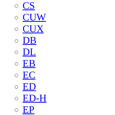
CS
CUW
CUX
DB
DL
EB
EC
ED
ED-H
EP