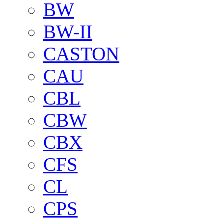
BW
BW-II
CASTON
CAU
CBL
CBW
CBX
CFS
CL
CPS