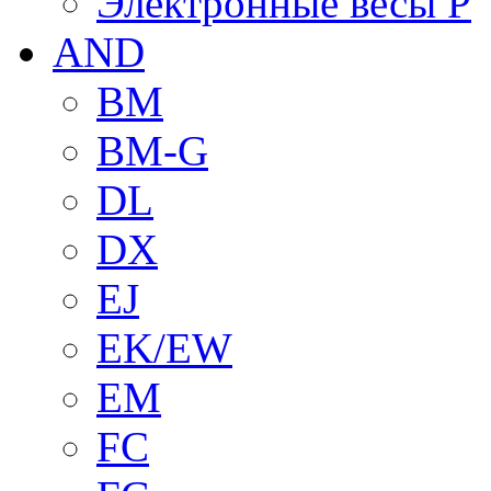
Электронные весы P
AND
BM
BM-G
DL
DX
EJ
EK/EW
EM
FC