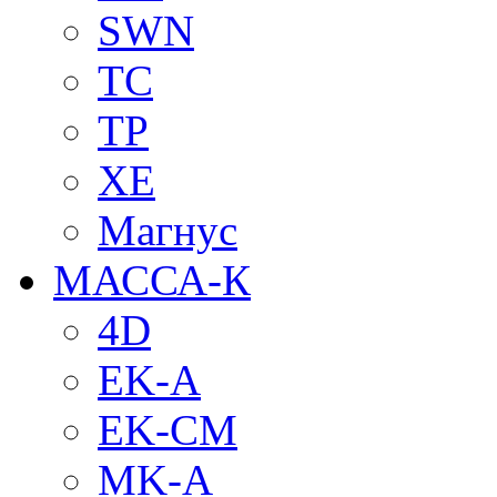
SWN
TC
TP
XE
Магнус
МАССА-К
4D
EK-A
EK-CM
MK-A