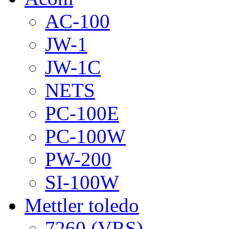
AC-100
JW-1
JW-1C
NETS
PC-100E
PC-100W
PW-200
SI-100W
Mettler toledo
7260 (VRS)