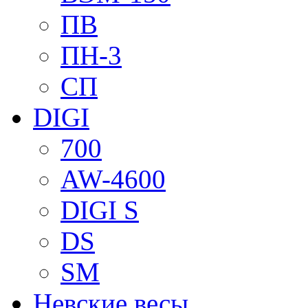
ПВ
ПН-3
СП
DIGI
700
AW-4600
DIGI S
DS
SM
Невские весы