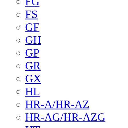
FG
FS
GF
GH
GP
GR
GX
HL
HR-A/HR-AZ
HR-AG/HR-AZG