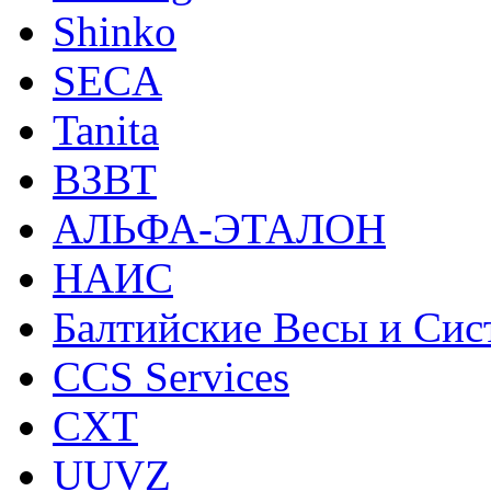
Shinko
SECA
Tanita
ВЗВТ
АЛЬФА-ЭТАЛОН
НАИС
Балтийские Весы и Си
CCS Services
CXT
UUVZ