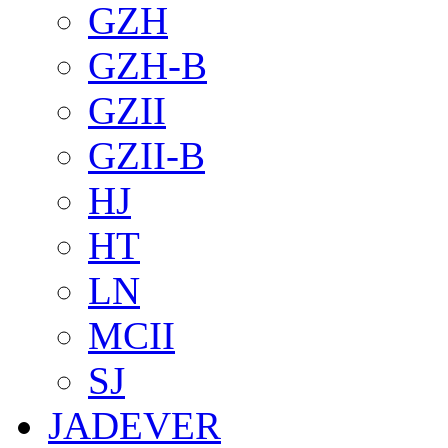
GZH
GZH-B
GZII
GZII-B
HJ
HT
LN
MCII
SJ
JADEVER