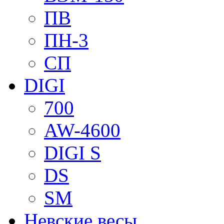
ПВ
ПН-3
СП
DIGI
700
AW-4600
DIGI S
DS
SM
Невские весы