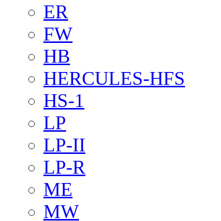
ER
FW
HB
HERCULES-HFS
HS-1
LP
LP-II
LP-R
ME
MW