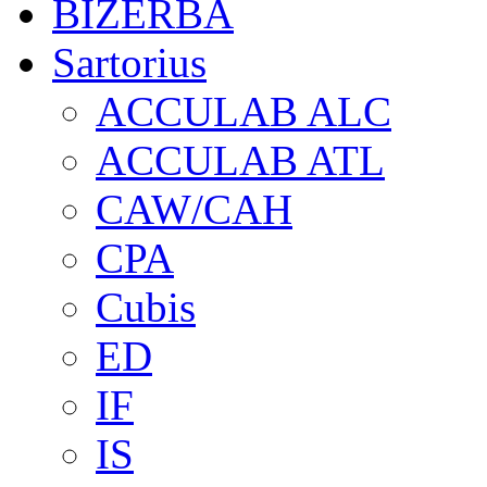
BIZERBA
Sartorius
ACCULAB ALC
ACCULAB ATL
CAW/CAH
CPA
Cubis
ED
IF
IS