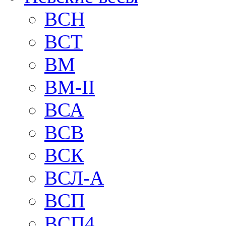
BCH
BCT
BM
BM-II
ВСА
ВСВ
ВСК
ВСЛ-А
ВСП
ВСП4