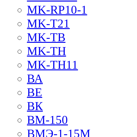
MK-RP10-1
MK-T21
MK-TB
MK-TH
MK-TH11
ВА
ВЕ
ВК
ВМ-150
ВМЭ-1-15М