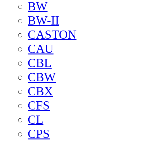
BW
BW-II
CASTON
CAU
CBL
CBW
CBX
CFS
CL
CPS