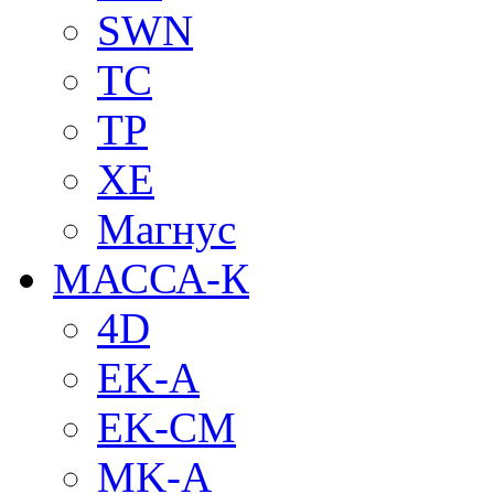
SWN
TC
TP
XE
Магнус
МАССА-К
4D
EK-A
EK-CM
MK-A