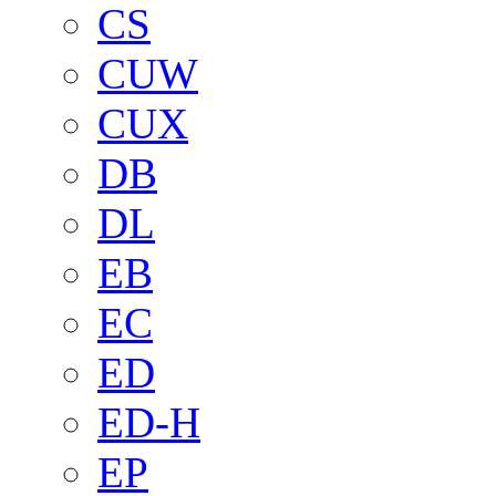
CS
CUW
CUX
DB
DL
EB
EC
ED
ED-H
EP