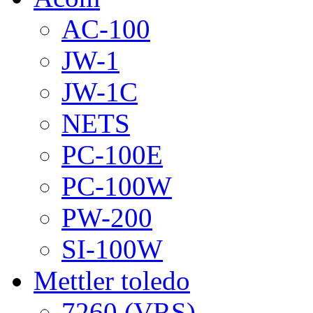
AC-100
JW-1
JW-1C
NETS
PC-100E
PC-100W
PW-200
SI-100W
Mettler toledo
7260 (VRS)