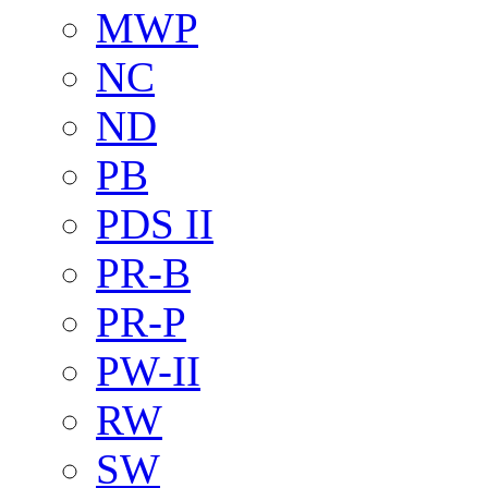
MWP
NC
ND
PB
PDS II
PR-B
PR-P
PW-II
RW
SW