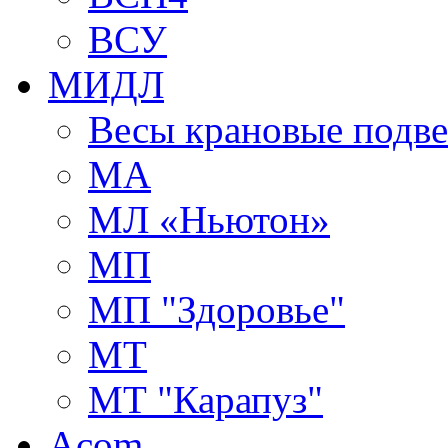
ВСУ
МИДЛ
Весы крановые подв
МА
МЛ «Ньютон»
МП
МП "Здоровье"
МТ
МТ "Карапуз"
Acom