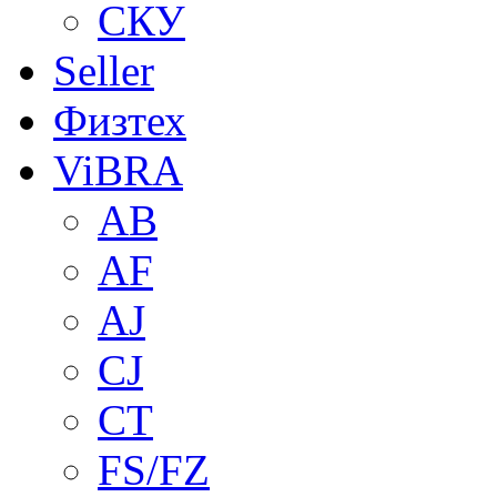
СКУ
Seller
Физтех
ViBRA
AB
AF
AJ
CJ
CT
FS/FZ