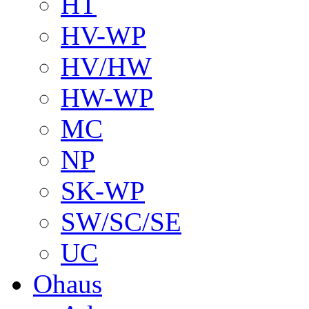
HT
HV-WP
HV/HW
HW-WP
MC
NP
SK-WP
SW/SC/SE
UC
Ohaus