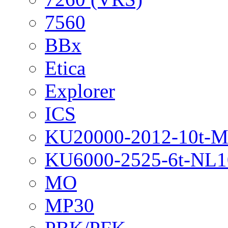
7560
BBx
Etica
Explorer
ICS
KU20000-2012-10t-
KU6000-2525-6t-NL1
MO
MP30