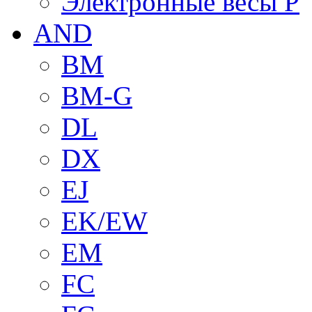
Электронные весы P
AND
BM
BM-G
DL
DX
EJ
EK/EW
EM
FC