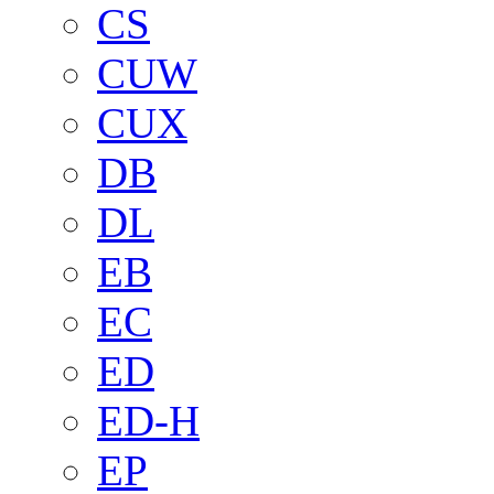
CS
CUW
CUX
DB
DL
EB
EC
ED
ED-H
EP