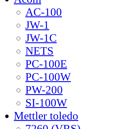
AC-100
JW-1
JW-1C
NETS
PC-100E
PC-100W
PW-200
SI-100W
Mettler toledo
7260 (VRS)