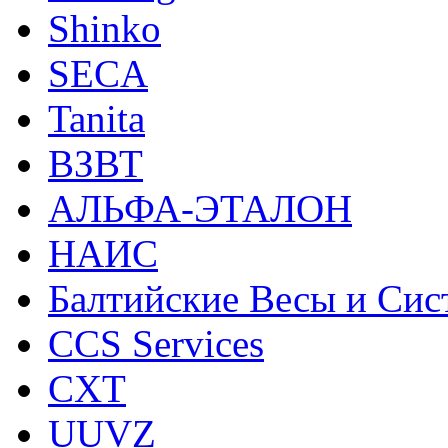
Shinko
SECA
Tanita
ВЗВТ
АЛЬФА-ЭТАЛОН
НАИС
Балтийские Весы и Си
CCS Services
CXT
UUVZ