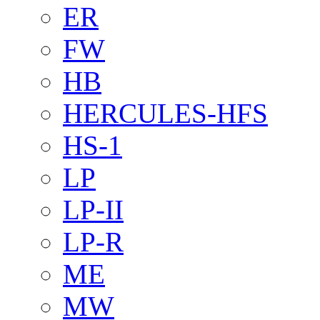
ER
FW
HB
HERCULES-HFS
HS-1
LP
LP-II
LP-R
ME
MW