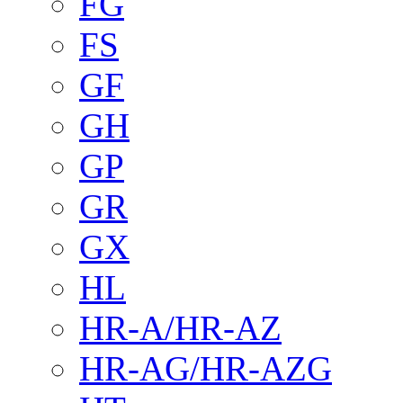
FG
FS
GF
GH
GP
GR
GX
HL
HR-A/HR-AZ
HR-AG/HR-AZG