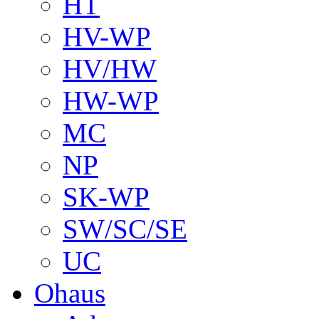
HT
HV-WP
HV/HW
HW-WP
MC
NP
SK-WP
SW/SC/SE
UC
Ohaus