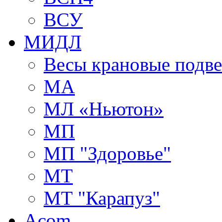
ВСУ
МИДЛ
Весы крановые подв
МА
МЛ «Ньютон»
МП
МП "Здоровье"
МТ
МТ "Карапуз"
Acom