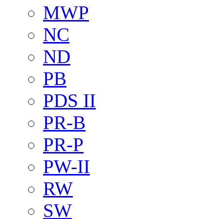
MWP
NC
ND
PB
PDS II
PR-B
PR-P
PW-II
RW
SW