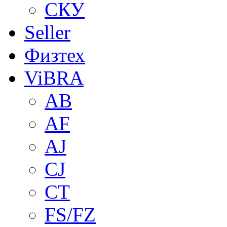
СКУ
Seller
Физтех
ViBRA
AB
AF
AJ
CJ
CT
FS/FZ