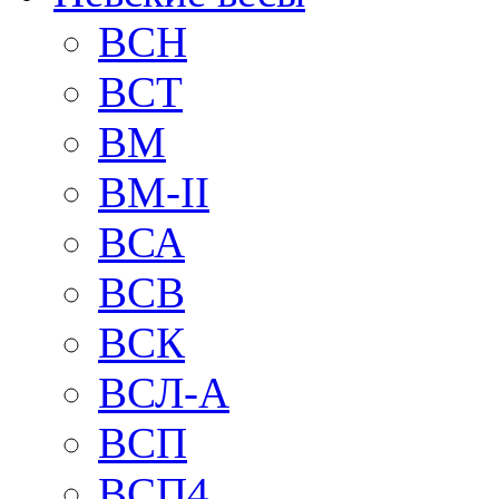
BCH
BCT
BM
BM-II
ВСА
ВСВ
ВСК
ВСЛ-А
ВСП
ВСП4