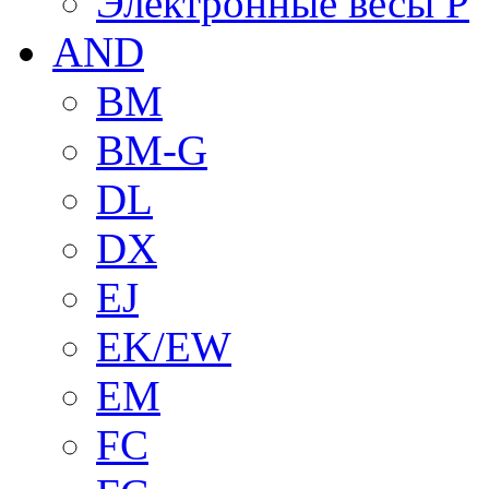
Электронные весы P
AND
BM
BM-G
DL
DX
EJ
EK/EW
EM
FC