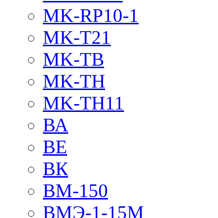
MK-RP10-1
MK-T21
MK-TB
MK-TH
MK-TH11
ВА
ВЕ
ВК
ВМ-150
ВМЭ-1-15М