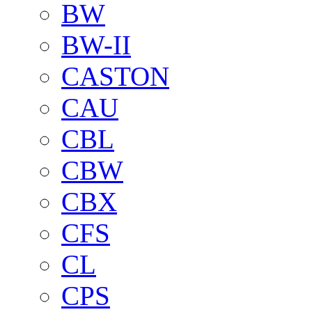
BW
BW-II
CASTON
CAU
CBL
CBW
CBX
CFS
CL
CPS