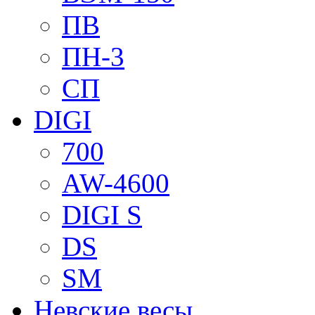
ПВ
ПН-3
СП
DIGI
700
AW-4600
DIGI S
DS
SM
Невские весы