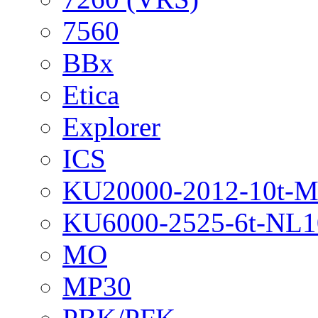
7560
BBx
Etica
Explorer
ICS
KU20000-2012-10t-
KU6000-2525-6t-NL1
MO
MP30