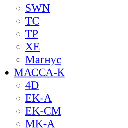
SWN
TC
TP
XE
Магнус
МАССА-К
4D
EK-A
EK-CM
MK-A