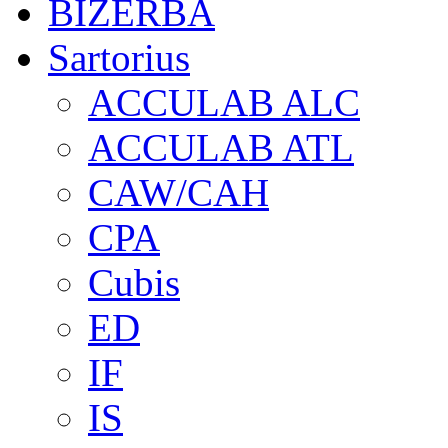
BIZERBA
Sartorius
ACCULAB ALC
ACCULAB ATL
CAW/CAH
CPA
Cubis
ED
IF
IS