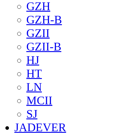
GZH
GZH-B
GZII
GZII-B
HJ
HT
LN
MCII
SJ
JADEVER