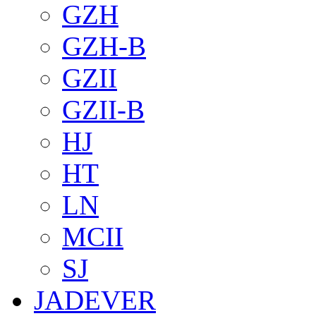
GZH
GZH-B
GZII
GZII-B
HJ
HT
LN
MCII
SJ
JADEVER