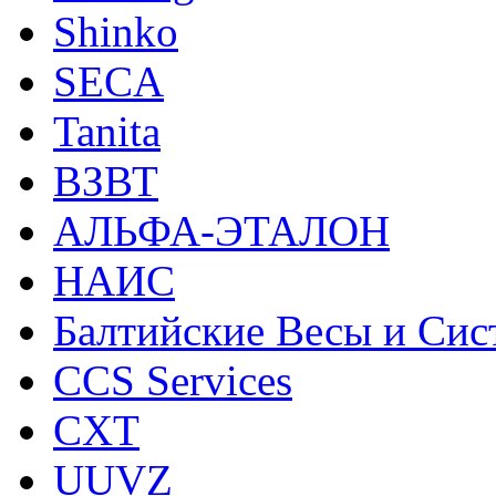
Shinko
SECA
Tanita
ВЗВТ
АЛЬФА-ЭТАЛОН
НАИС
Балтийские Весы и Си
CCS Services
CXT
UUVZ