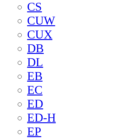
CS
CUW
CUX
DB
DL
EB
EC
ED
ED-H
EP