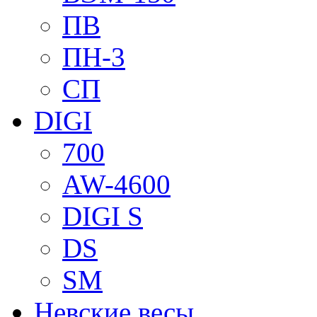
ПВ
ПН-3
СП
DIGI
700
AW-4600
DIGI S
DS
SM
Невские весы