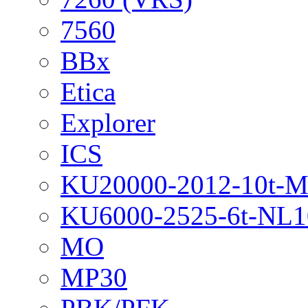
7560
BBx
Etica
Explorer
ICS
KU20000-2012-10t-
KU6000-2525-6t-NL1
MO
MP30