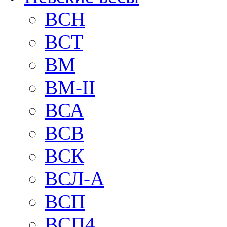
BCH
BCT
BM
BM-II
ВСА
ВСВ
ВСК
ВСЛ-А
ВСП
ВСП4