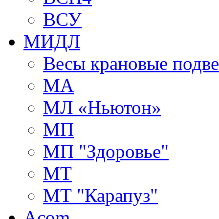
ВСУ
МИДЛ
Весы крановые подв
МА
МЛ «Ньютон»
МП
МП "Здоровье"
МТ
МТ "Карапуз"
Acom