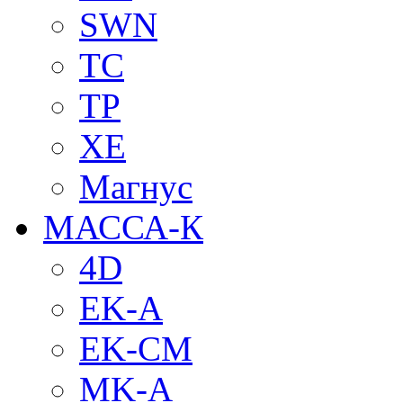
SWN
TC
TP
XE
Магнус
МАССА-К
4D
EK-A
EK-CM
MK-A