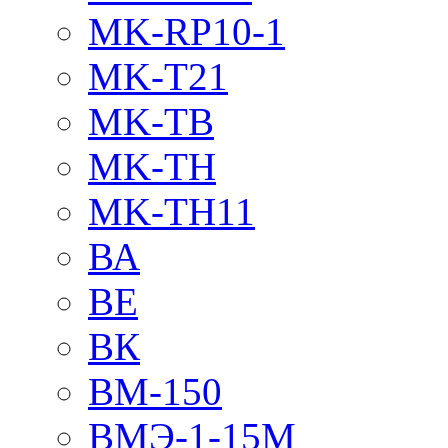
MK-RP10-1
MK-T21
MK-TB
MK-TH
MK-TH11
ВА
ВЕ
ВК
ВМ-150
ВМЭ-1-15М