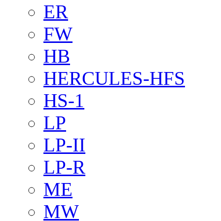
ER
FW
HB
HERCULES-HFS
HS-1
LP
LP-II
LP-R
ME
MW