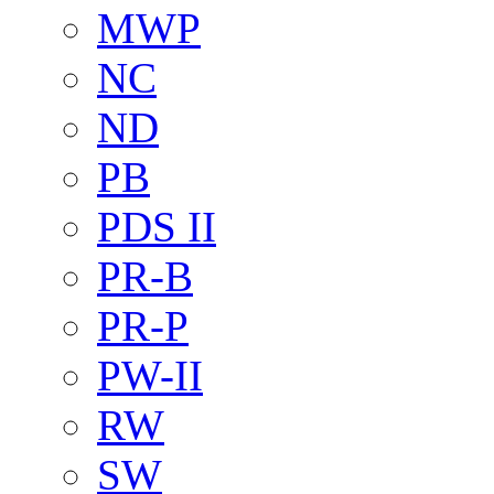
MWP
NC
ND
PB
PDS II
PR-B
PR-P
PW-II
RW
SW