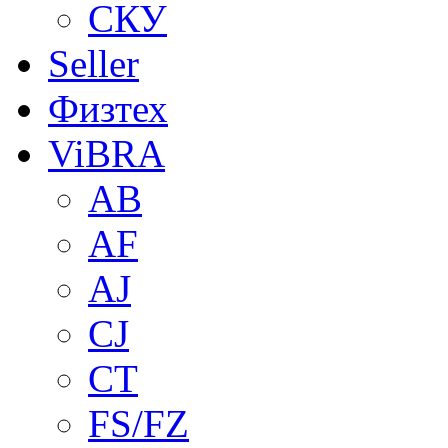
СКУ
Seller
Физтех
ViBRA
AB
AF
AJ
CJ
CT
FS/FZ