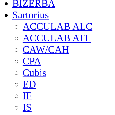
BIZERBA
Sartorius
ACCULAB ALC
ACCULAB ATL
CAW/CAH
CPA
Cubis
ED
IF
IS