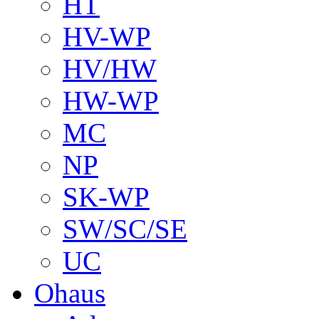
HT
HV-WP
HV/HW
HW-WP
MC
NP
SK-WP
SW/SC/SE
UC
Ohaus