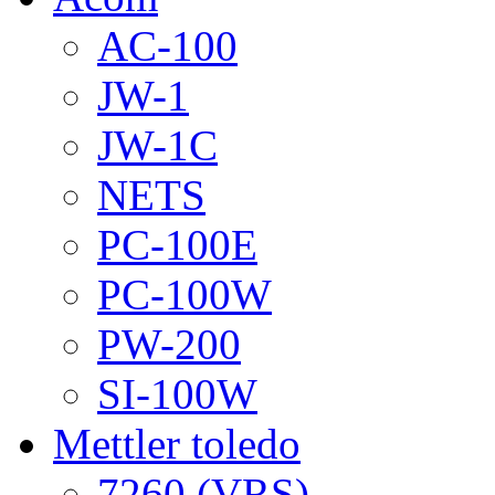
AC-100
JW-1
JW-1C
NETS
PC-100E
PC-100W
PW-200
SI-100W
Mettler toledo
7260 (VRS)