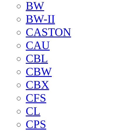
BW
BW-II
CASTON
CAU
CBL
CBW
CBX
CFS
CL
CPS