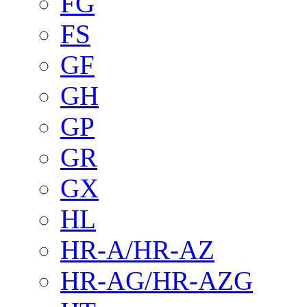
FG
FS
GF
GH
GP
GR
GX
HL
HR-A/HR-AZ
HR-AG/HR-AZG