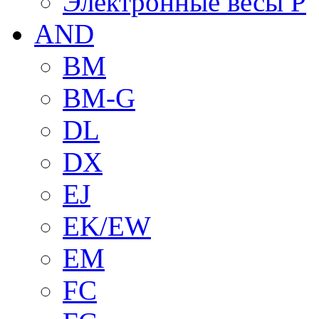
Электронные весы P
AND
BM
BM-G
DL
DX
EJ
EK/EW
EM
FC