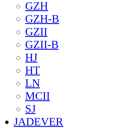
GZH
GZH-B
GZII
GZII-B
HJ
HT
LN
MCII
SJ
JADEVER