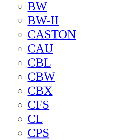
BW
BW-II
CASTON
CAU
CBL
CBW
CBX
CFS
CL
CPS