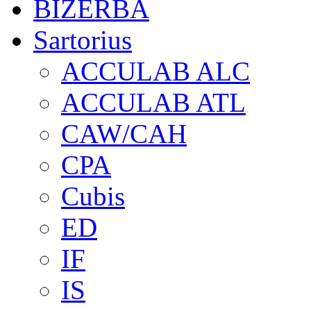
BIZERBA
Sartorius
ACCULAB ALC
ACCULAB ATL
CAW/CAH
CPA
Cubis
ED
IF
IS