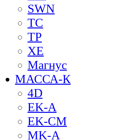
SWN
TC
TP
XE
Магнус
МАССА-К
4D
EK-A
EK-CM
MK-A