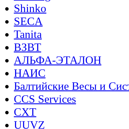
Shinko
SECA
Tanita
ВЗВТ
АЛЬФА-ЭТАЛОН
НАИС
Балтийские Весы и Си
CCS Services
CXT
UUVZ