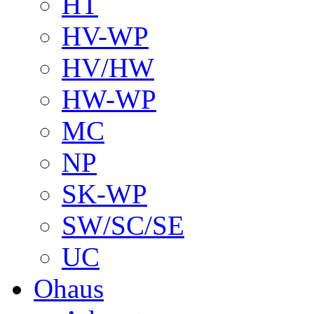
HT
HV-WP
HV/HW
HW-WP
MC
NP
SK-WP
SW/SC/SE
UC
Ohaus