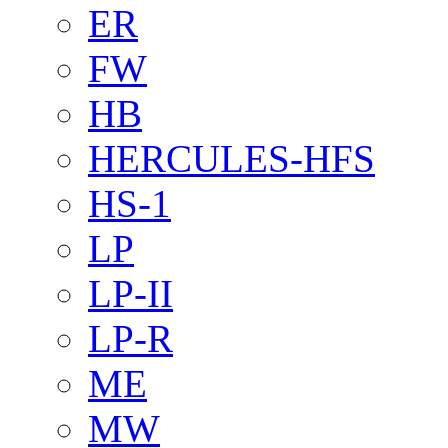
ER
FW
HB
HERCULES-HFS
HS-1
LP
LP-II
LP-R
ME
MW