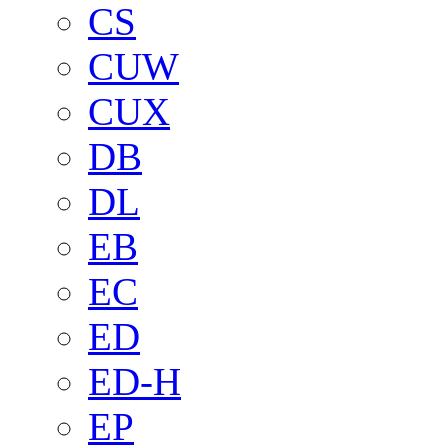
CS
CUW
CUX
DB
DL
EB
EC
ED
ED-H
EP