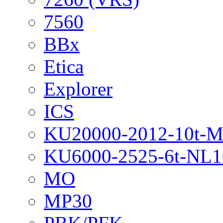
7560
BBx
Etica
Explorer
ICS
KU20000-2012-10t-
KU6000-2525-6t-NL1
MO
MP30