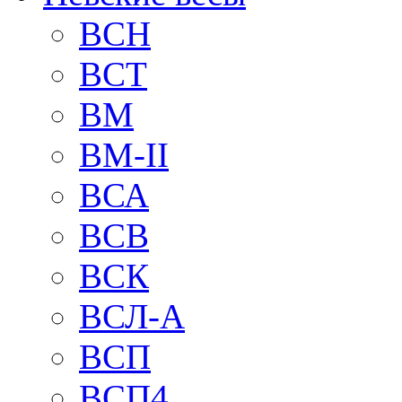
BCH
BCT
BM
BM-II
ВСА
ВСВ
ВСК
ВСЛ-А
ВСП
ВСП4