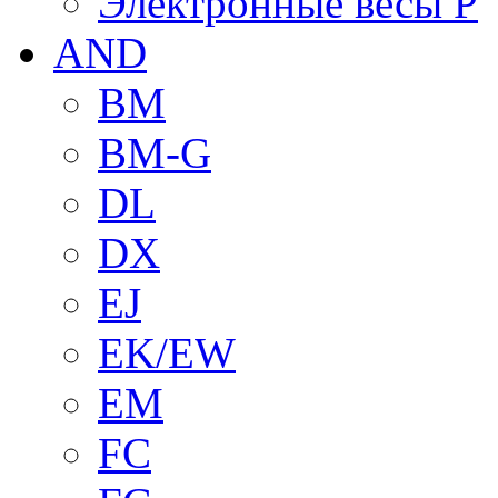
Электронные весы P
AND
BM
BM-G
DL
DX
EJ
EK/EW
EM
FC