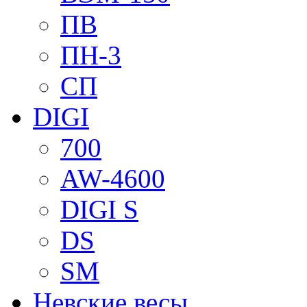
ПВ
ПН-3
СП
DIGI
700
AW-4600
DIGI S
DS
SM
Невские весы