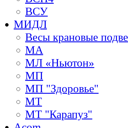
ВСУ
МИДЛ
Весы крановые подв
МА
МЛ «Ньютон»
МП
МП "Здоровье"
МТ
МТ "Карапуз"
Acom