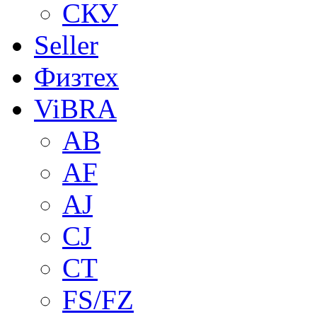
СКУ
Seller
Физтех
ViBRA
AB
AF
AJ
CJ
CT
FS/FZ