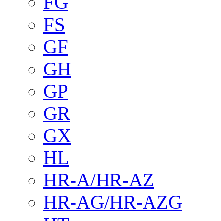
FG
FS
GF
GH
GP
GR
GX
HL
HR-A/HR-AZ
HR-AG/HR-AZG