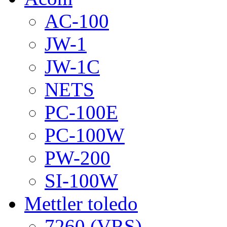
AC-100
JW-1
JW-1C
NETS
PC-100E
PC-100W
PW-200
SI-100W
Mettler toledo
7260 (VRS)