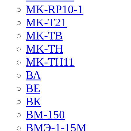
MK-RP10-1
MK-T21
MK-TB
MK-TH
MK-TH11
ВА
ВЕ
ВК
ВМ-150
ВМЭ-1-15М