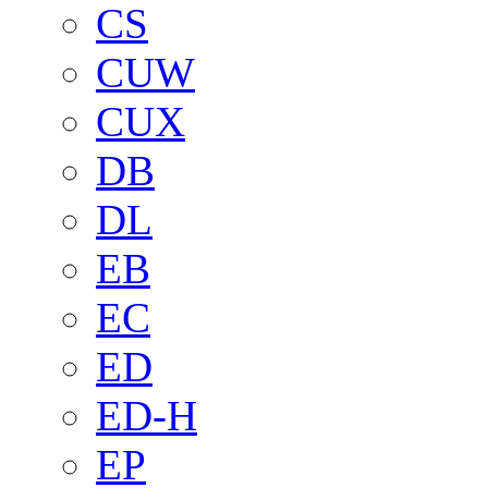
CS
CUW
CUX
DB
DL
EB
EC
ED
ED-H
EP