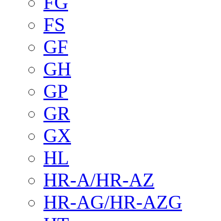
FG
FS
GF
GH
GP
GR
GX
HL
HR-A/HR-AZ
HR-AG/HR-AZG