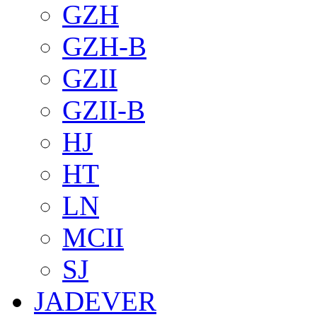
GZH
GZH-B
GZII
GZII-B
HJ
HT
LN
MCII
SJ
JADEVER