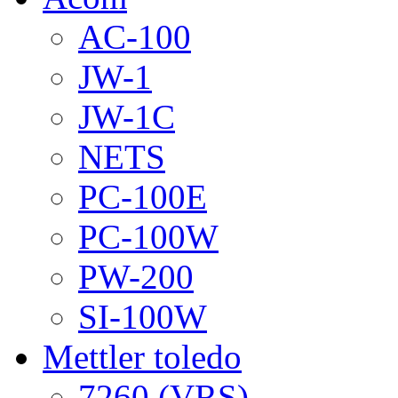
AC-100
JW-1
JW-1C
NETS
PC-100E
PC-100W
PW-200
SI-100W
Mettler toledo
7260 (VRS)