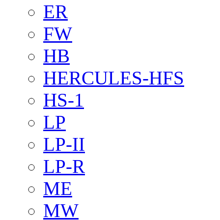
ER
FW
HB
HERCULES-HFS
HS-1
LP
LP-II
LP-R
ME
MW