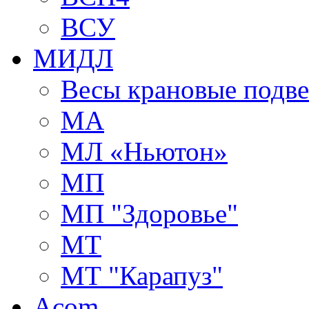
ВСУ
МИДЛ
Весы крановые подв
МА
МЛ «Ньютон»
МП
МП "Здоровье"
МТ
МТ "Карапуз"
Acom