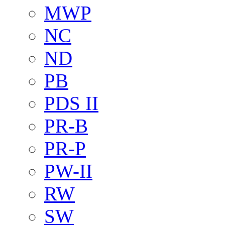
MWP
NC
ND
PB
PDS II
PR-B
PR-P
PW-II
RW
SW