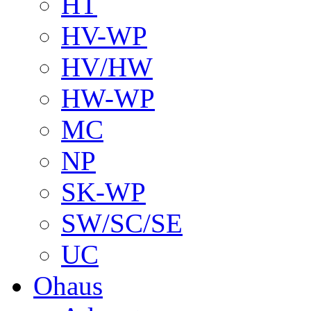
HT
HV-WP
HV/HW
HW-WP
MC
NP
SK-WP
SW/SC/SE
UC
Ohaus