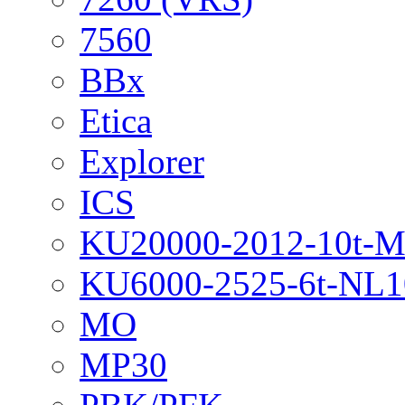
7560
BBx
Etica
Explorer
ICS
KU20000-2012-10t-
KU6000-2525-6t-NL1
MO
MP30