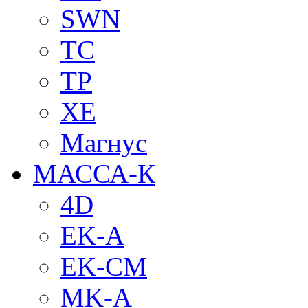
SWN
TC
TP
XE
Магнус
МАССА-К
4D
EK-A
EK-CM
MK-A