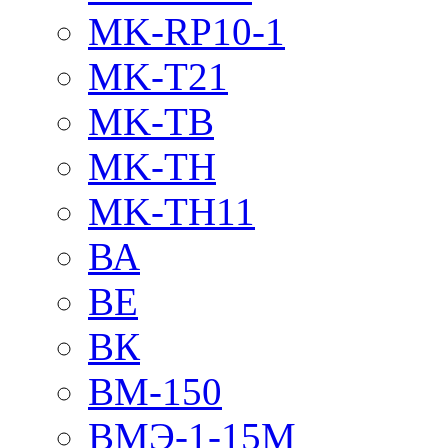
MK-RP10-1
MK-T21
MK-TB
MK-TH
MK-TH11
ВА
ВЕ
ВК
ВМ-150
ВМЭ-1-15М