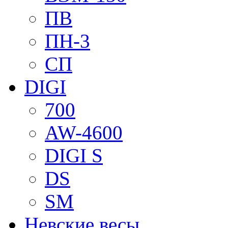
ПВ
ПН-3
СП
DIGI
700
AW-4600
DIGI S
DS
SM
Невские весы