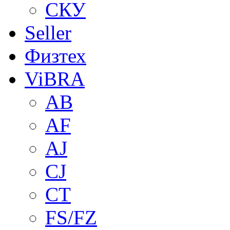
СКУ
Seller
Физтех
ViBRA
AB
AF
AJ
CJ
CT
FS/FZ