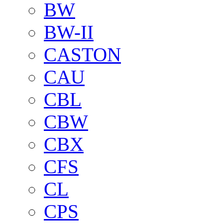
BW
BW-II
CASTON
CAU
CBL
CBW
CBX
CFS
CL
CPS