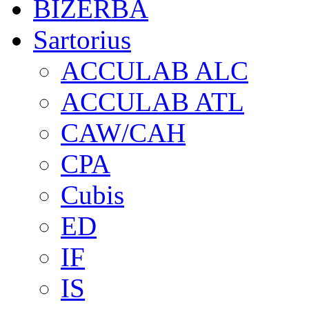
BIZERBA
Sartorius
ACCULAB ALC
ACCULAB ATL
CAW/CAH
CPA
Cubis
ED
IF
IS