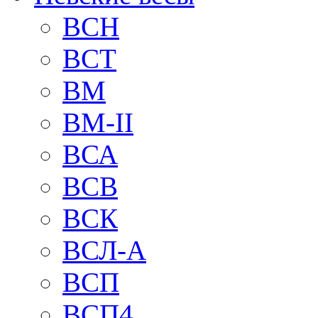
BCH
BCT
BM
BM-II
ВСА
ВСВ
ВСК
ВСЛ-А
ВСП
ВСП4