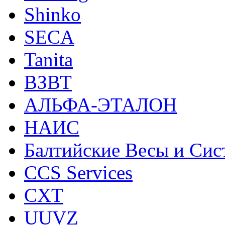
Shinko
SECA
Tanita
ВЗВТ
АЛЬФА-ЭТАЛОН
НАИС
Балтийские Весы и Си
CCS Services
CXT
UUVZ