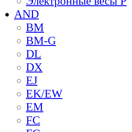
Электронные весы P
AND
BM
BM-G
DL
DX
EJ
EK/EW
EM
FC