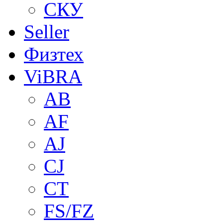
СКУ
Seller
Физтех
ViBRA
AB
AF
AJ
CJ
CT
FS/FZ