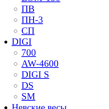
ПВ
ПН-3
СП
DIGI
700
AW-4600
DIGI S
DS
SM
Невские весы