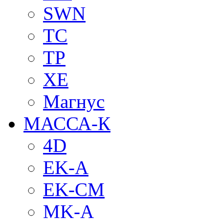
SWN
TC
TP
XE
Магнус
МАССА-К
4D
EK-A
EK-CM
MK-A