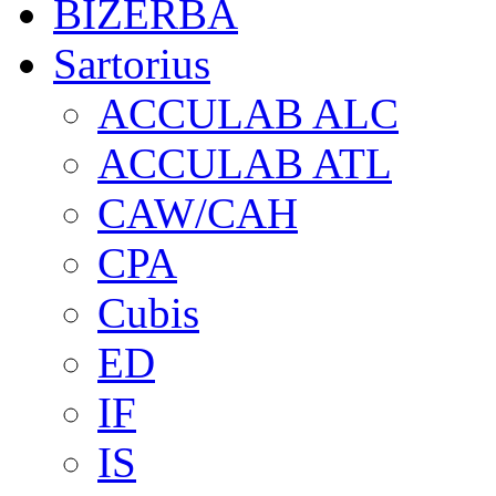
BIZERBA
Sartorius
ACCULAB ALC
ACCULAB ATL
CAW/CAH
CPA
Cubis
ED
IF
IS