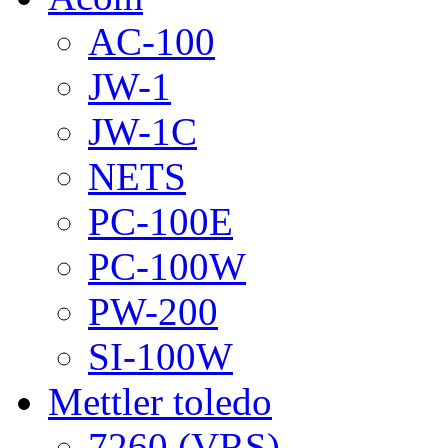
AC-100
JW-1
JW-1C
NETS
PC-100E
PC-100W
PW-200
SI-100W
Mettler toledo
7260 (VRS)