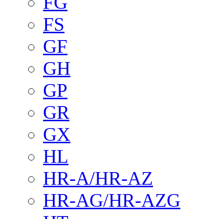
FG
FS
GF
GH
GP
GR
GX
HL
HR-A/HR-AZ
HR-AG/HR-AZG