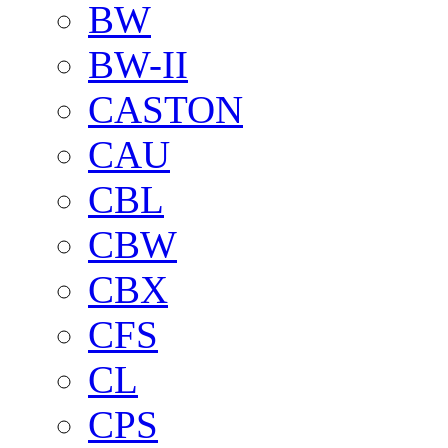
BW
BW-II
CASTON
CAU
CBL
CBW
CBX
CFS
CL
CPS