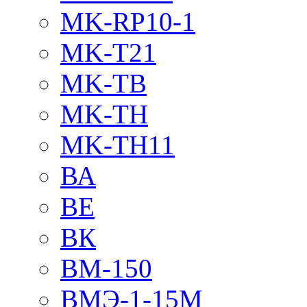
MK-RP10-1
MK-T21
MK-TB
MK-TH
MK-TH11
ВА
ВЕ
ВК
ВМ-150
ВМЭ-1-15М