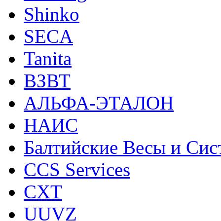
Shinko
SECA
Tanita
ВЗВТ
АЛЬФА-ЭТАЛОН
НАИС
Балтийские Весы и Си
CCS Services
CXT
UUVZ