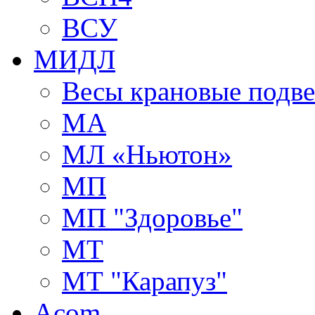
ВСУ
МИДЛ
Весы крановые подв
МА
МЛ «Ньютон»
МП
МП "Здоровье"
МТ
МТ "Карапуз"
Acom