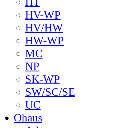
HT
HV-WP
HV/HW
HW-WP
MC
NP
SK-WP
SW/SC/SE
UC
Ohaus