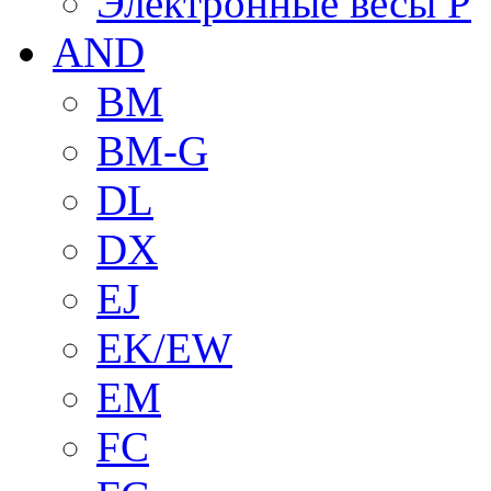
Электронные весы P
AND
BM
BM-G
DL
DX
EJ
EK/EW
EM
FC