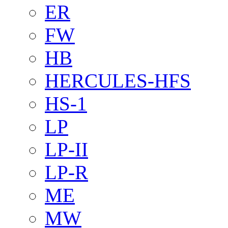
ER
FW
HB
HERCULES-HFS
HS-1
LP
LP-II
LP-R
ME
MW