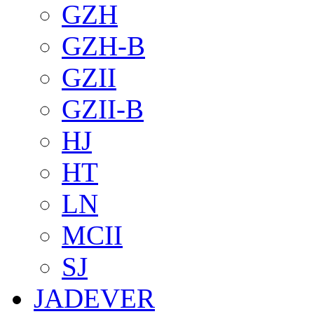
GZH
GZH-B
GZII
GZII-B
HJ
HT
LN
MCII
SJ
JADEVER