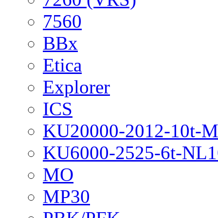
7560
BBx
Etica
Explorer
ICS
KU20000-2012-10t-
KU6000-2525-6t-NL1
MO
MP30