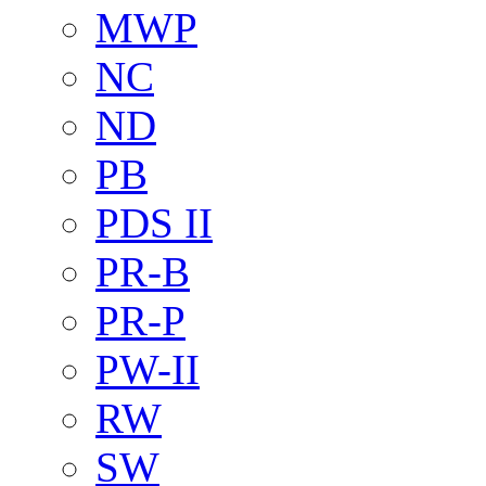
MWP
NC
ND
PB
PDS II
PR-B
PR-P
PW-II
RW
SW