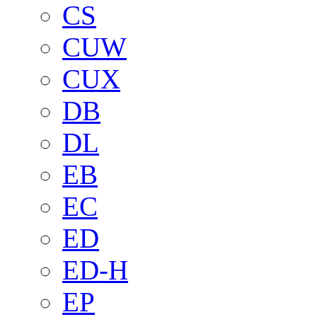
CS
CUW
CUX
DB
DL
EB
EC
ED
ED-H
EP