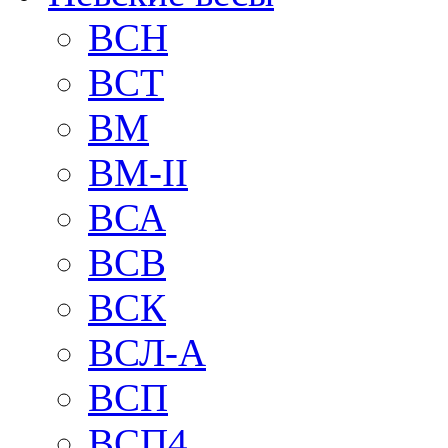
BCH
BCT
BM
BM-II
ВСА
ВСВ
ВСК
ВСЛ-А
ВСП
ВСП4