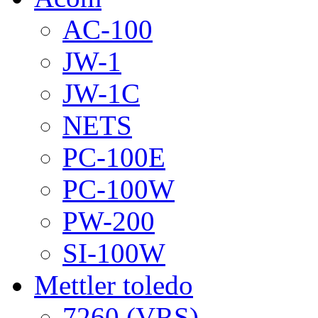
AC-100
JW-1
JW-1C
NETS
PC-100E
PC-100W
PW-200
SI-100W
Mettler toledo
7260 (VRS)