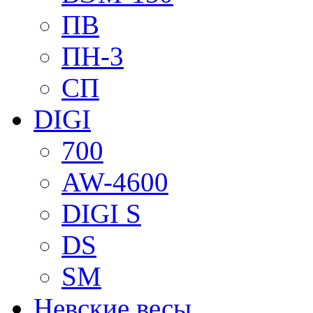
ПВ
ПН-3
СП
DIGI
700
AW-4600
DIGI S
DS
SM
Невские весы