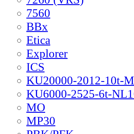
7560
BBx
Etica
Explorer
ICS
KU20000-2012-10t-
KU6000-2525-6t-NL1
MO
MP30