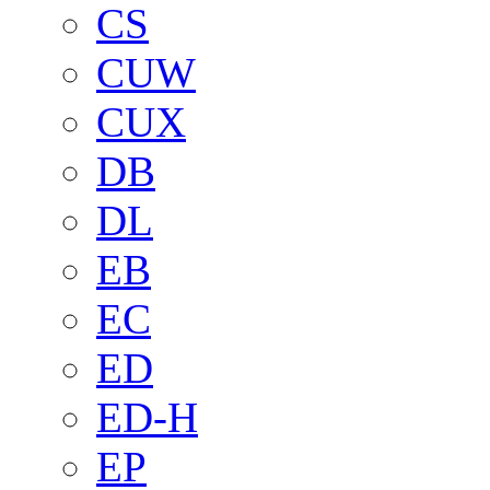
CS
CUW
CUX
DB
DL
EB
EC
ED
ED-H
EP