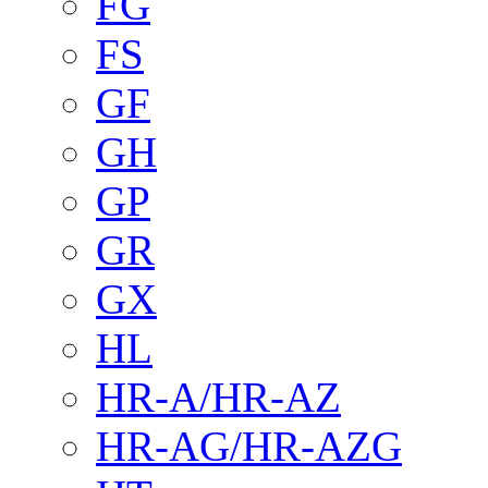
FG
FS
GF
GH
GP
GR
GX
HL
HR-A/HR-AZ
HR-AG/HR-AZG