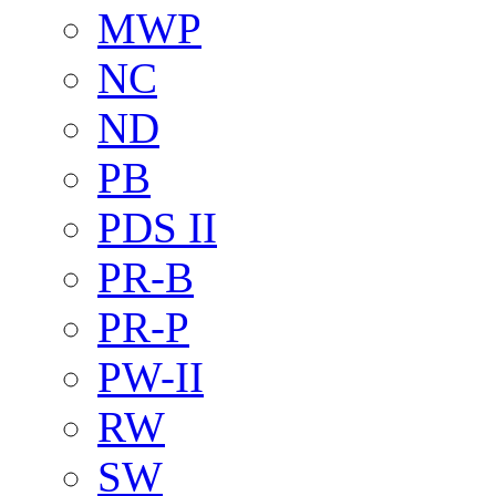
MWP
NC
ND
PB
PDS II
PR-B
PR-P
PW-II
RW
SW