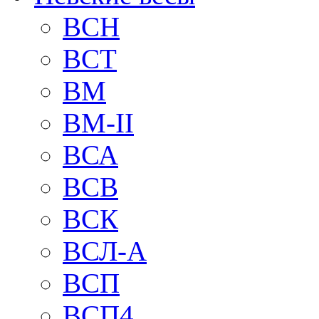
BCH
BCT
BM
BM-II
ВСА
ВСВ
ВСК
ВСЛ-А
ВСП
ВСП4