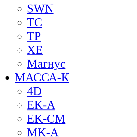
SWN
TC
TP
XE
Магнус
МАССА-К
4D
EK-A
EK-CM
MK-A