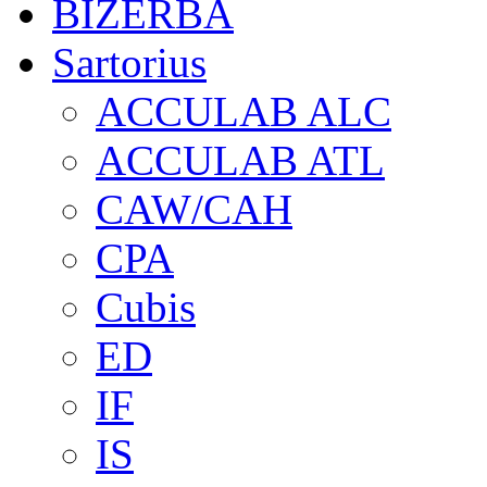
BIZERBA
Sartorius
ACCULAB ALC
ACCULAB ATL
CAW/CAH
CPA
Cubis
ED
IF
IS