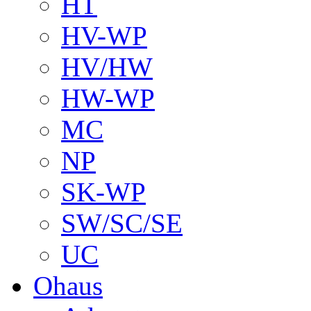
HT
HV-WP
HV/HW
HW-WP
MC
NP
SK-WP
SW/SC/SE
UC
Ohaus