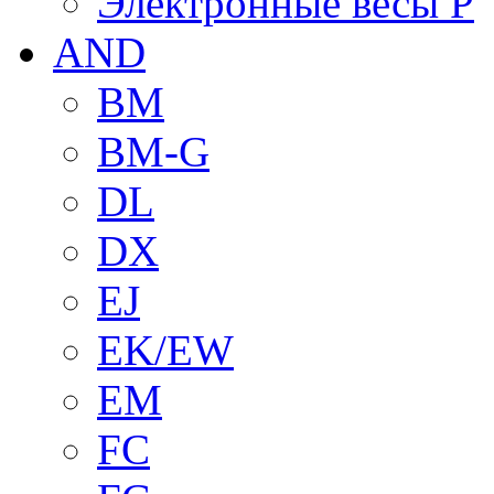
Электронные весы P
AND
BM
BM-G
DL
DX
EJ
EK/EW
EM
FC