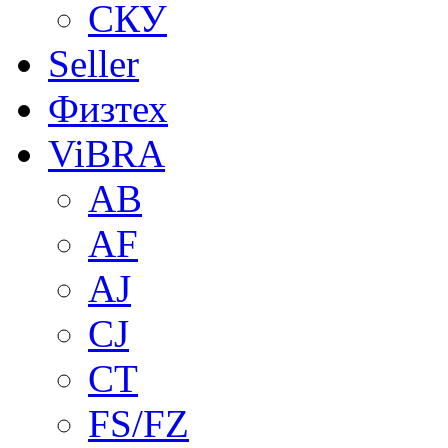
СКУ
Seller
Физтех
ViBRA
AB
AF
AJ
CJ
CT
FS/FZ