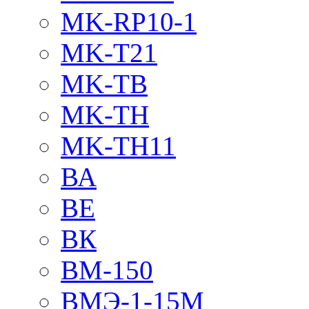
MK-RP10-1
MK-T21
MK-TB
MK-TH
MK-TH11
ВА
ВЕ
ВК
ВМ-150
ВМЭ-1-15М