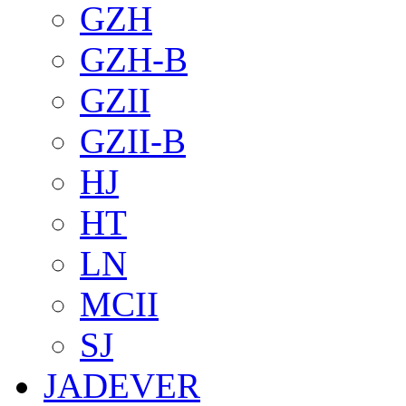
GZH
GZH-B
GZII
GZII-B
HJ
HT
LN
MCII
SJ
JADEVER