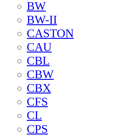
BW
BW-II
CASTON
CAU
CBL
CBW
CBX
CFS
CL
CPS