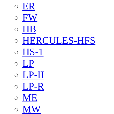
ER
FW
HB
HERCULES-HFS
HS-1
LP
LP-II
LP-R
ME
MW