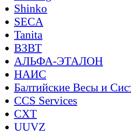
Shinko
SECA
Tanita
ВЗВТ
АЛЬФА-ЭТАЛОН
НАИС
Балтийские Весы и Си
CCS Services
CXT
UUVZ