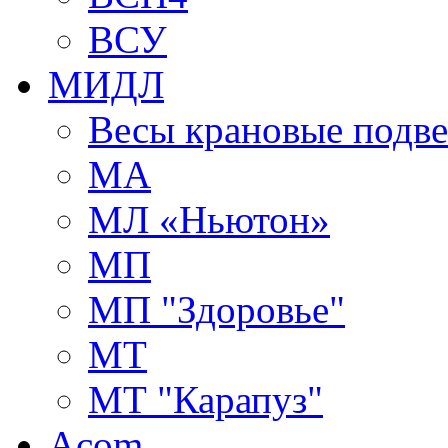
ВСУ
МИДЛ
Весы крановые подв
МА
МЛ «Ньютон»
МП
МП "Здоровье"
МТ
МТ "Карапуз"
Acom