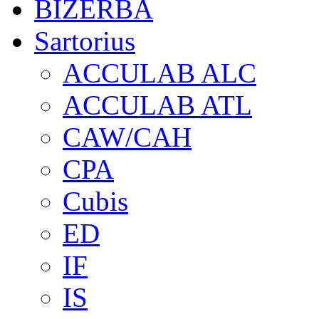
BIZERBA
Sartorius
ACCULAB ALC
ACCULAB ATL
CAW/CAH
CPA
Cubis
ED
IF
IS