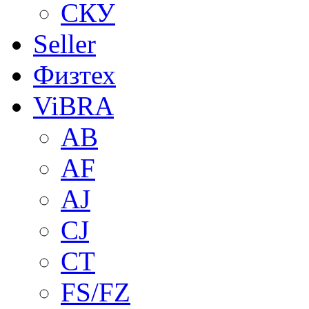
СКУ
Seller
Физтех
ViBRA
AB
AF
AJ
CJ
CT
FS/FZ