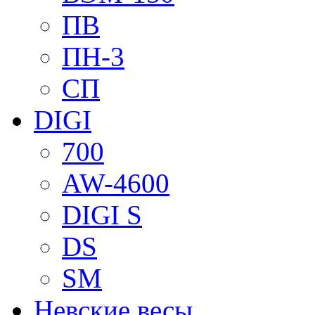
ПВ
ПН-3
СП
DIGI
700
AW-4600
DIGI S
DS
SM
Невские весы