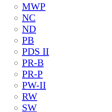
MWP
NC
ND
PB
PDS II
PR-B
PR-P
PW-II
RW
SW