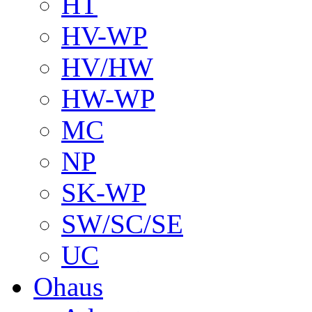
HT
HV-WP
HV/HW
HW-WP
MC
NP
SK-WP
SW/SC/SE
UC
Ohaus