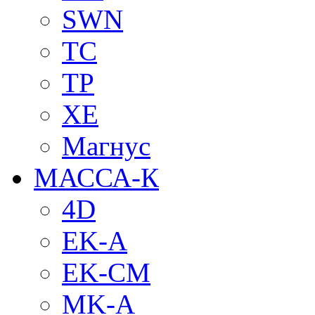
SWN
TC
TP
XE
Магнус
МАССА-К
4D
EK-A
EK-CM
MK-A