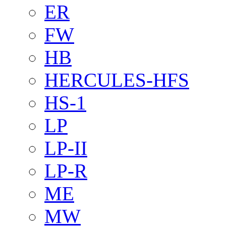
ER
FW
HB
HERCULES-HFS
HS-1
LP
LP-II
LP-R
ME
MW