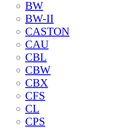
BW
BW-II
CASTON
CAU
CBL
CBW
CBX
CFS
CL
CPS