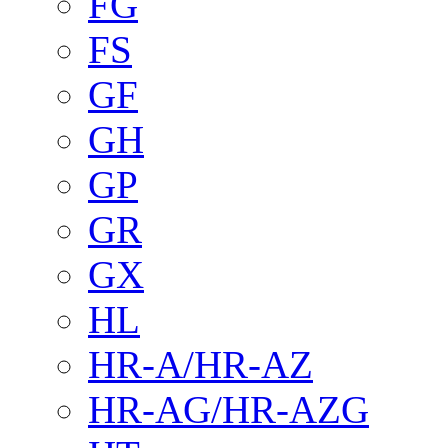
FG
FS
GF
GH
GP
GR
GX
HL
HR-A/HR-AZ
HR-AG/HR-AZG