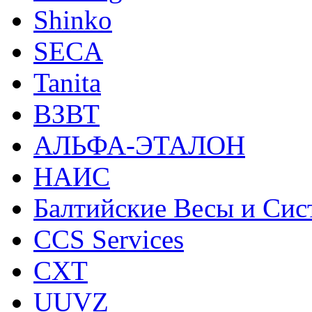
Shinko
SECA
Tanita
ВЗВТ
АЛЬФА-ЭТАЛОН
НАИС
Балтийские Весы и Си
CCS Services
CXT
UUVZ