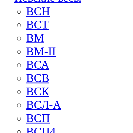
BCH
BCT
BM
BM-II
ВСА
ВСВ
ВСК
ВСЛ-А
ВСП
ВСП4