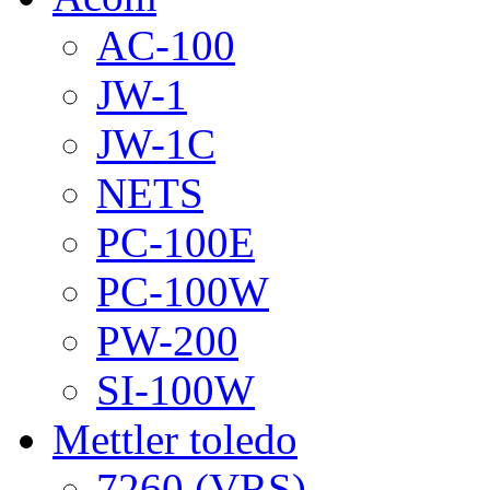
AC-100
JW-1
JW-1C
NETS
PC-100E
PC-100W
PW-200
SI-100W
Mettler toledo
7260 (VRS)