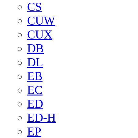
CS
CUW
CUX
DB
DL
EB
EC
ED
ED-H
EP