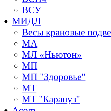
ВСУ
МИДЛ
Весы крановые подв
МА
МЛ «Ньютон»
МП
МП "Здоровье"
МТ
МТ "Карапуз"
Acom