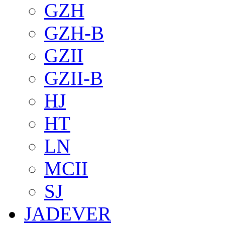
GZH
GZH-B
GZII
GZII-B
HJ
HT
LN
MCII
SJ
JADEVER