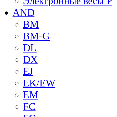
Электронные весы P
AND
BM
BM-G
DL
DX
EJ
EK/EW
EM
FC