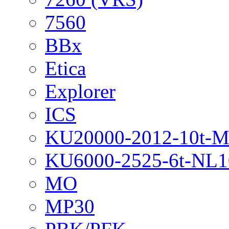
7560
BBx
Etica
Explorer
ICS
KU20000-2012-10t-
KU6000-2525-6t-NL1
MO
MP30