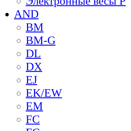
Электронные весы P
AND
BM
BM-G
DL
DX
EJ
EK/EW
EM
FC