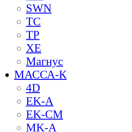
SWN
TC
TP
XE
Магнус
МАССА-К
4D
EK-A
EK-CM
MK-A