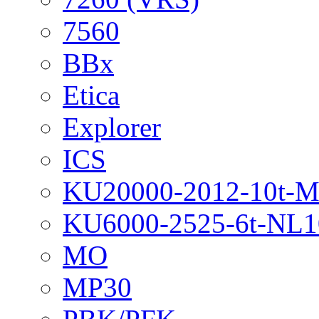
7560
BBx
Etica
Explorer
ICS
KU20000-2012-10t-
KU6000-2525-6t-NL1
MO
MP30