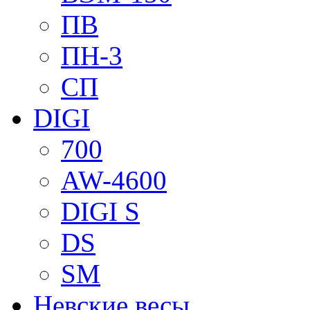
ПВ
ПН-3
СП
DIGI
700
AW-4600
DIGI S
DS
SM
Невские весы