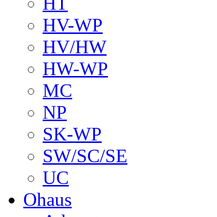
HT
HV-WP
HV/HW
HW-WP
MC
NP
SK-WP
SW/SC/SE
UC
Ohaus