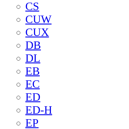
CS
CUW
CUX
DB
DL
EB
EC
ED
ED-H
EP