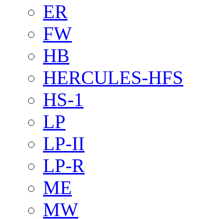
ER
FW
HB
HERCULES-HFS
HS-1
LP
LP-II
LP-R
ME
MW