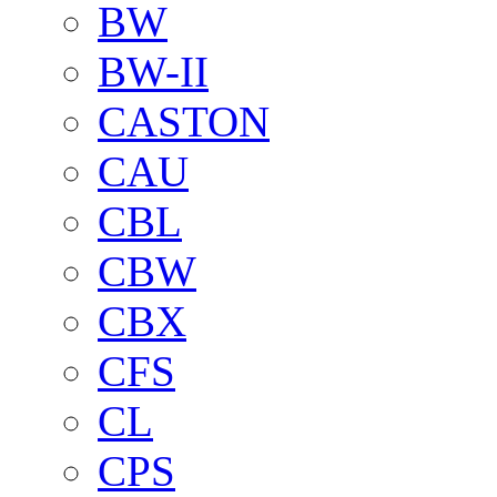
BW
BW-II
CASTON
CAU
CBL
CBW
CBX
CFS
CL
CPS