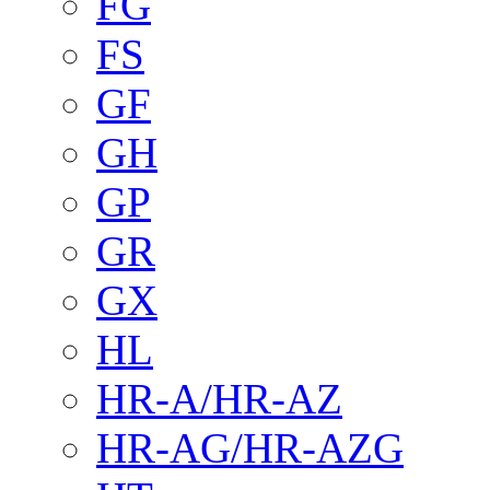
FG
FS
GF
GH
GP
GR
GX
HL
HR-A/HR-AZ
HR-AG/HR-AZG