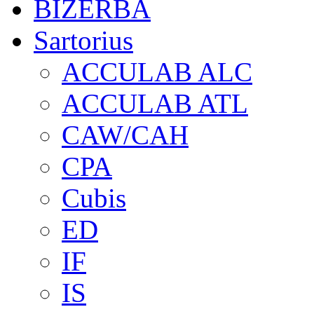
BIZERBA
Sartorius
ACCULAB ALC
ACCULAB ATL
CAW/CAH
CPA
Cubis
ED
IF
IS