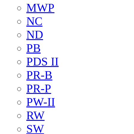
MWP
NC
ND
PB
PDS II
PR-B
PR-P
PW-II
RW
SW