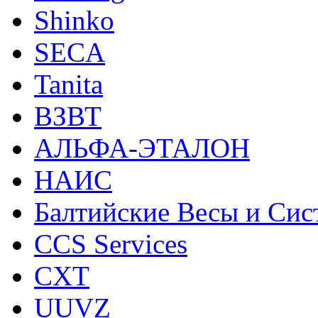
Shinko
SECA
Tanita
ВЗВТ
АЛЬФА-ЭТАЛОН
НАИС
Балтийские Весы и Си
CCS Services
CXT
UUVZ