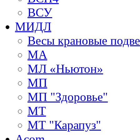
ВСУ
МИДЛ
Весы крановые подв
МА
МЛ «Ньютон»
МП
МП "Здоровье"
МТ
МТ "Карапуз"
Acom