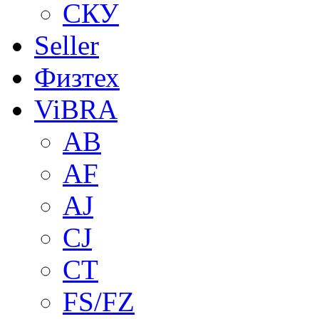
СКУ
Seller
Физтех
ViBRA
AB
AF
AJ
CJ
CT
FS/FZ