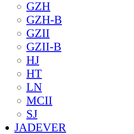
GZH
GZH-B
GZII
GZII-B
HJ
HT
LN
MCII
SJ
JADEVER