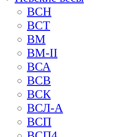
BCH
BCT
BM
BM-II
ВСА
ВСВ
ВСК
ВСЛ-А
ВСП
ВСП4