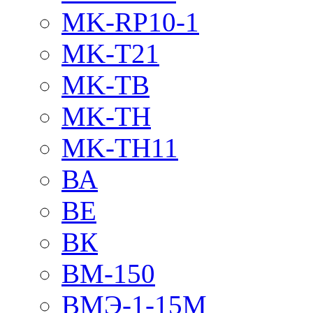
MK-RP10-1
MK-T21
MK-TB
MK-TH
MK-TH11
ВА
ВЕ
ВК
ВМ-150
ВМЭ-1-15М