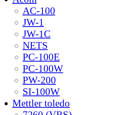
AC-100
JW-1
JW-1C
NETS
PC-100E
PC-100W
PW-200
SI-100W
Mettler toledo
7260 (VRS)