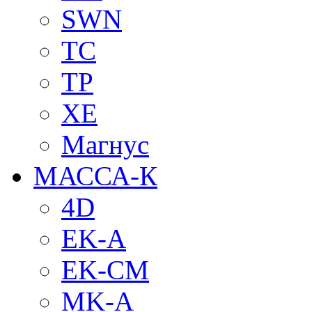
SWN
TC
TP
XE
Магнус
МАССА-К
4D
EK-A
EK-CM
MK-A