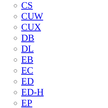
CS
CUW
CUX
DB
DL
EB
EC
ED
ED-H
EP