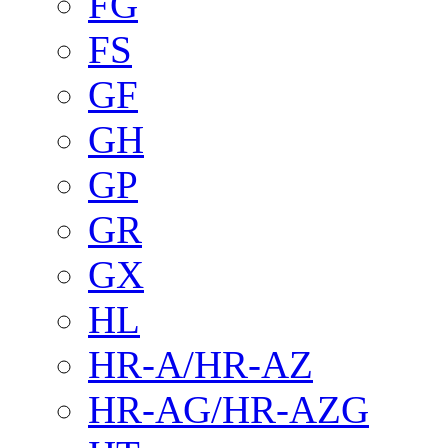
FG
FS
GF
GH
GP
GR
GX
HL
HR-A/HR-AZ
HR-AG/HR-AZG