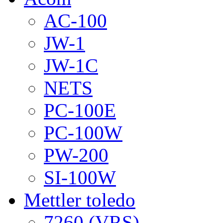
AC-100
JW-1
JW-1C
NETS
PC-100E
PC-100W
PW-200
SI-100W
Mettler toledo
7260 (VRS)