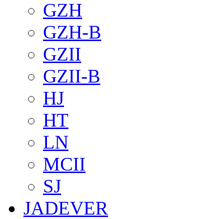
GZH
GZH-B
GZII
GZII-B
HJ
HT
LN
MCII
SJ
JADEVER