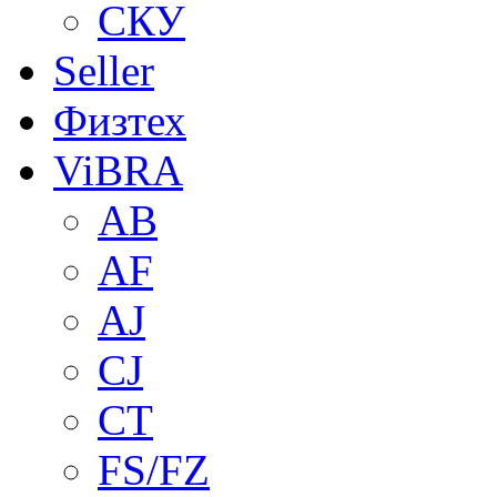
СКУ
Seller
Физтех
ViBRA
AB
AF
AJ
CJ
CT
FS/FZ