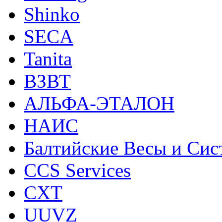
Shinko
SECA
Tanita
ВЗВТ
АЛЬФА-ЭТАЛОН
НАИС
Балтийские Весы и Си
CCS Services
CXT
UUVZ