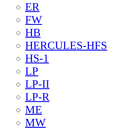
ER
FW
HB
HERCULES-HFS
HS-1
LP
LP-II
LP-R
ME
MW