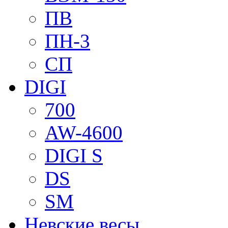
ПВ
ПН-3
СП
DIGI
700
AW-4600
DIGI S
DS
SM
Невские весы