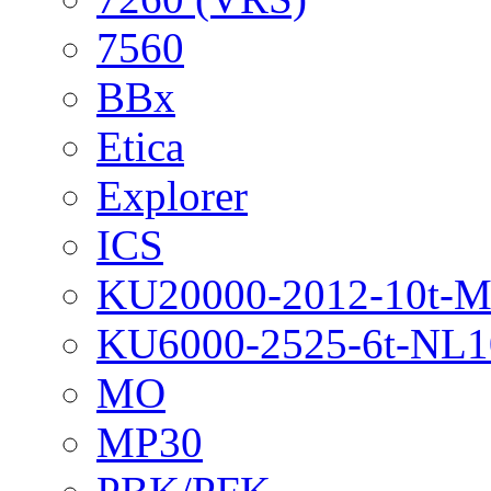
7560
BBx
Etica
Explorer
ICS
KU20000-2012-10t-
KU6000-2525-6t-NL1
MO
MP30