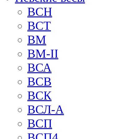
BCH
BCT
BM
BM-II
ВСА
ВСВ
ВСК
ВСЛ-А
ВСП
ВСП4