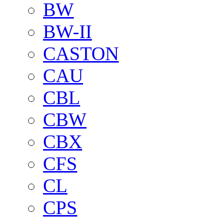
BW
BW-II
CASTON
CAU
CBL
CBW
CBX
CFS
CL
CPS