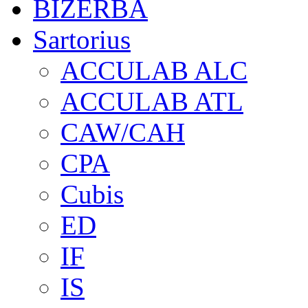
BIZERBA
Sartorius
ACCULAB ALC
ACCULAB ATL
CAW/CAH
CPA
Cubis
ED
IF
IS