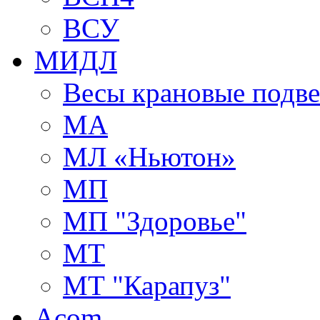
ВСУ
МИДЛ
Весы крановые подв
МА
МЛ «Ньютон»
МП
МП "Здоровье"
МТ
МТ "Карапуз"
Acom