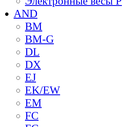
Электронные весы P
AND
BM
BM-G
DL
DX
EJ
EK/EW
EM
FC