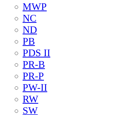
MWP
NC
ND
PB
PDS II
PR-B
PR-P
PW-II
RW
SW