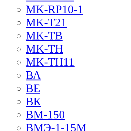
MK-RP10-1
MK-T21
MK-TB
MK-TH
MK-TH11
ВА
ВЕ
ВК
ВМ-150
ВМЭ-1-15М