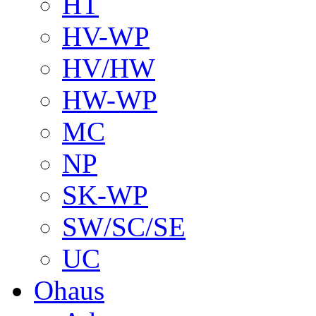
HT
HV-WP
HV/HW
HW-WP
MC
NP
SK-WP
SW/SC/SE
UC
Ohaus