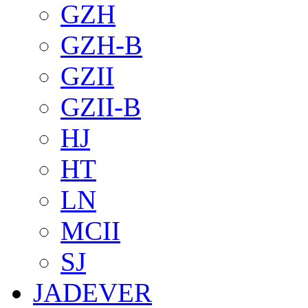
GZH
GZH-B
GZII
GZII-B
HJ
HT
LN
MCII
SJ
JADEVER