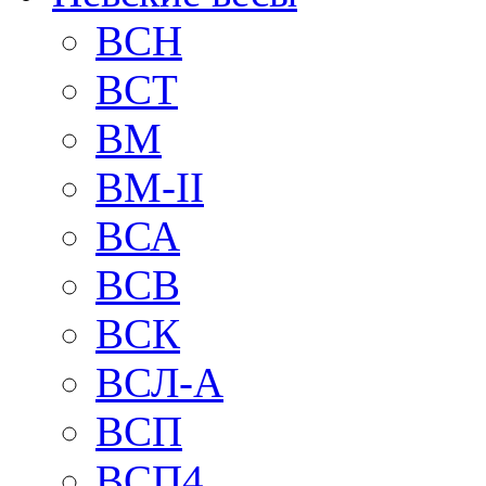
BCH
BCT
BM
BM-II
ВСА
ВСВ
ВСК
ВСЛ-А
ВСП
ВСП4