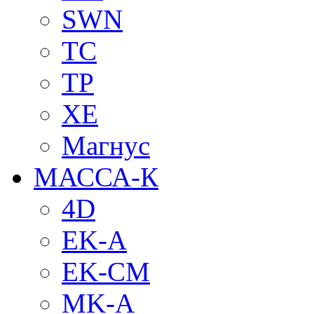
SWN
TC
TP
XE
Магнус
МАССА-К
4D
EK-A
EK-CM
MK-A