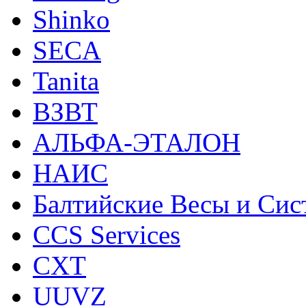
Shinko
SECA
Tanita
ВЗВТ
АЛЬФА-ЭТАЛОН
НАИС
Балтийские Весы и Си
CCS Services
CXT
UUVZ