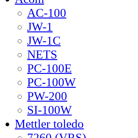
AC-100
JW-1
JW-1C
NETS
PC-100E
PC-100W
PW-200
SI-100W
Mettler toledo
7260 (VRS)