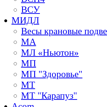
ВСУ
МИДЛ
Весы крановые подв
МА
МЛ «Ньютон»
МП
МП "Здоровье"
МТ
МТ "Карапуз"
Acom