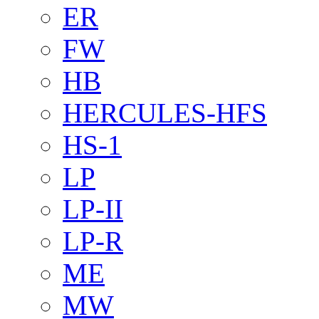
ER
FW
HB
HERCULES-HFS
HS-1
LP
LP-II
LP-R
ME
MW