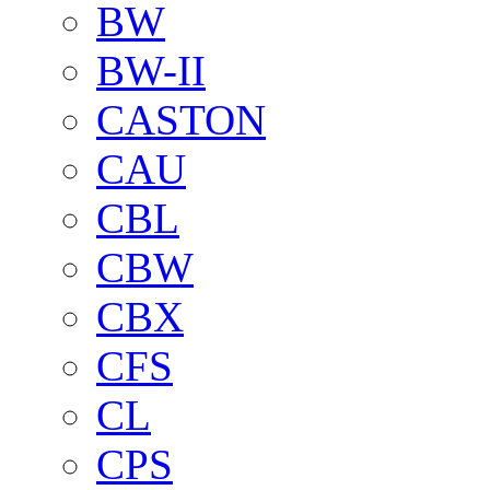
BW
BW-II
CASTON
CAU
CBL
CBW
CBX
CFS
CL
CPS