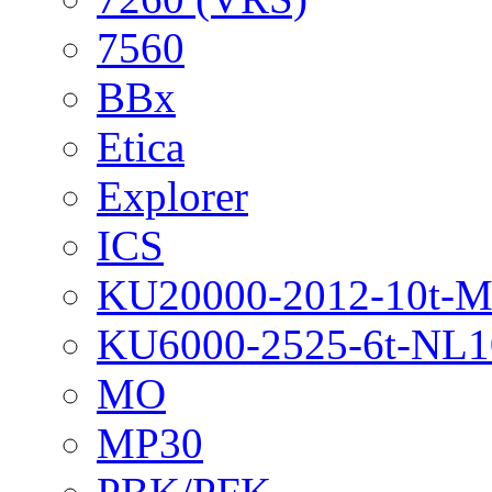
7560
BBx
Etica
Explorer
ICS
KU20000-2012-10t-
KU6000-2525-6t-NL1
MO
MP30