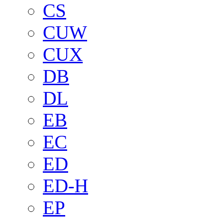
CS
CUW
CUX
DB
DL
EB
EC
ED
ED-H
EP