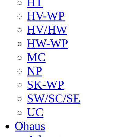
HT
HV-WP
HV/HW
HW-WP
MC
NP
SK-WP
SW/SC/SE
UC
Ohaus