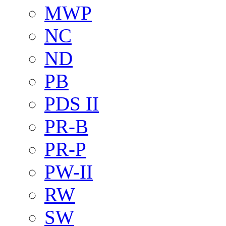
MWP
NC
ND
PB
PDS II
PR-B
PR-P
PW-II
RW
SW