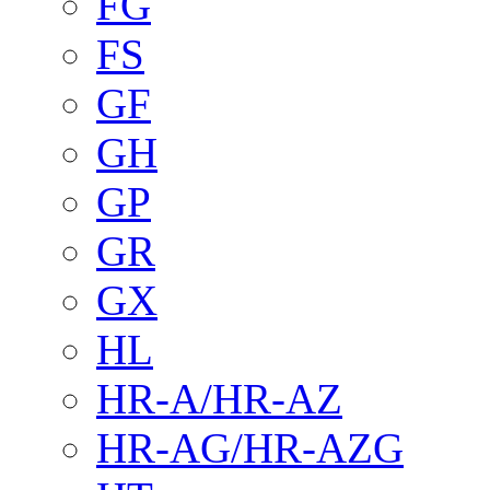
FG
FS
GF
GH
GP
GR
GX
HL
HR-A/HR-AZ
HR-AG/HR-AZG