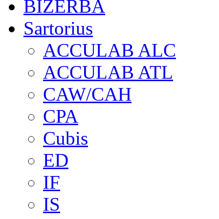
BIZERBA
Sartorius
ACCULAB ALC
ACCULAB ATL
CAW/CAH
CPA
Cubis
ED
IF
IS