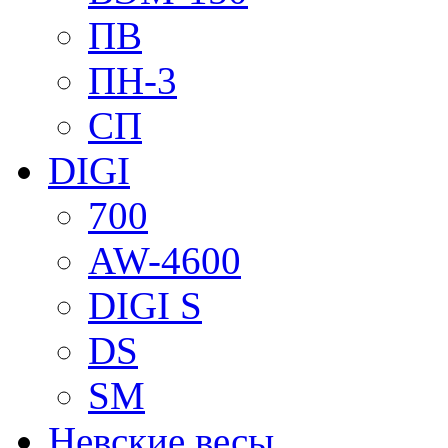
ПВ
ПН-3
СП
DIGI
700
AW-4600
DIGI S
DS
SM
Невские весы