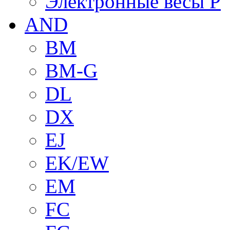
Электронные весы P
AND
BM
BM-G
DL
DX
EJ
EK/EW
EM
FC