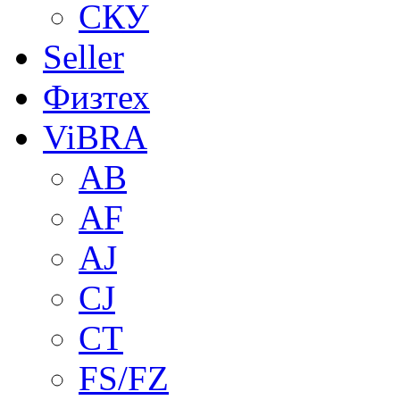
СКУ
Seller
Физтех
ViBRA
AB
AF
AJ
CJ
CT
FS/FZ