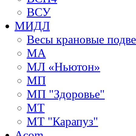
ВСУ
МИДЛ
Весы крановые подв
МА
МЛ «Ньютон»
МП
МП "Здоровье"
МТ
МТ "Карапуз"
Acom