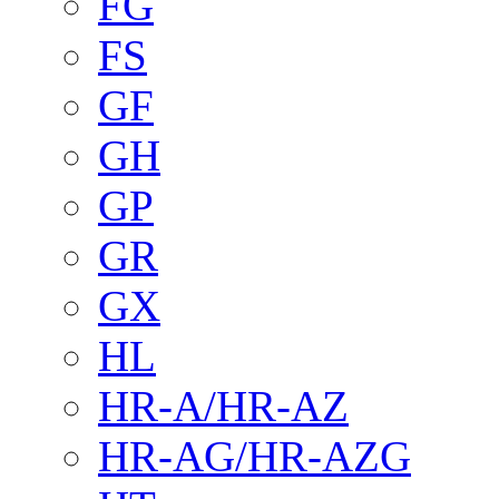
FG
FS
GF
GH
GP
GR
GX
HL
HR-A/HR-AZ
HR-AG/HR-AZG