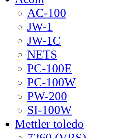
AC-100
JW-1
JW-1C
NETS
PC-100E
PC-100W
PW-200
SI-100W
Mettler toledo
7260 (VRS)