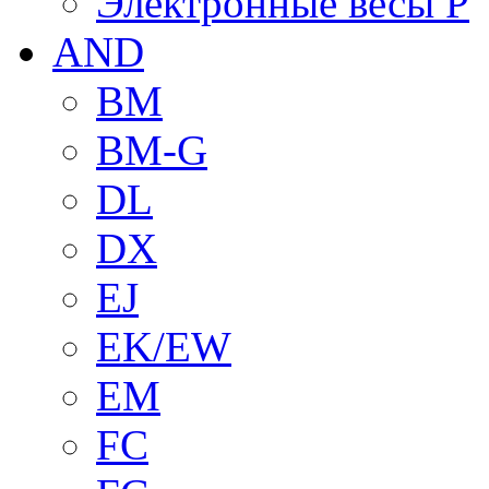
Электронные весы P
AND
BM
BM-G
DL
DX
EJ
EK/EW
EM
FC