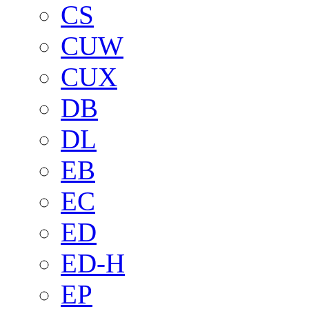
CS
CUW
CUX
DB
DL
EB
EC
ED
ED-H
EP