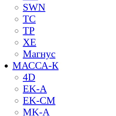
SWN
TC
TP
XE
Магнус
МАССА-К
4D
EK-A
EK-CM
MK-A