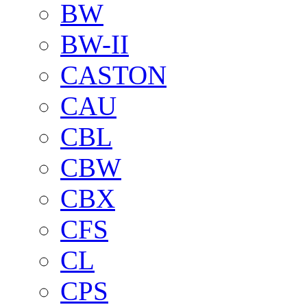
BW
BW-II
CASTON
CAU
CBL
CBW
CBX
CFS
CL
CPS