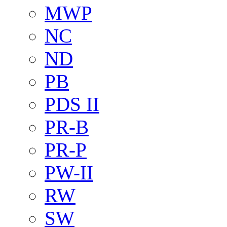
MWP
NC
ND
PB
PDS II
PR-B
PR-P
PW-II
RW
SW