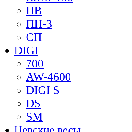
ПВ
ПН-3
СП
DIGI
700
AW-4600
DIGI S
DS
SM
Невские весы