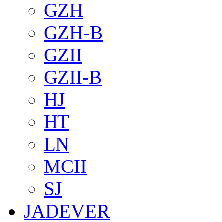
GZH
GZH-B
GZII
GZII-B
HJ
HT
LN
MCII
SJ
JADEVER