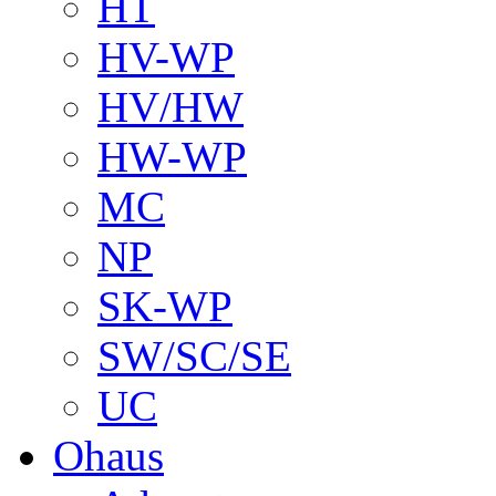
HT
HV-WP
HV/HW
HW-WP
MC
NP
SK-WP
SW/SC/SE
UC
Ohaus