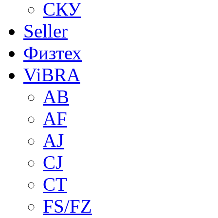
СКУ
Seller
Физтех
ViBRA
AB
AF
AJ
CJ
CT
FS/FZ