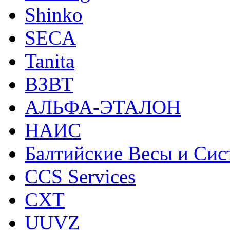
Shinko
SECA
Tanita
ВЗВТ
АЛЬФА-ЭТАЛОН
НАИС
Балтийские Весы и Си
CCS Services
CXT
UUVZ