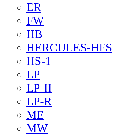
ER
FW
HB
HERCULES-HFS
HS-1
LP
LP-II
LP-R
ME
MW