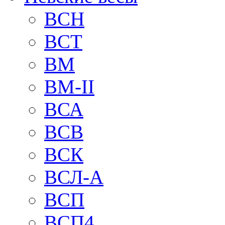
BCH
BCT
BM
BM-II
ВСА
ВСВ
ВСК
ВСЛ-А
ВСП
ВСП4