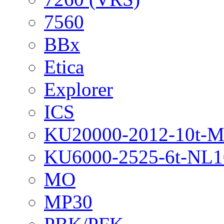
7560
BBx
Etica
Explorer
ICS
KU20000-2012-10t-
KU6000-2525-6t-NL1
MO
MP30