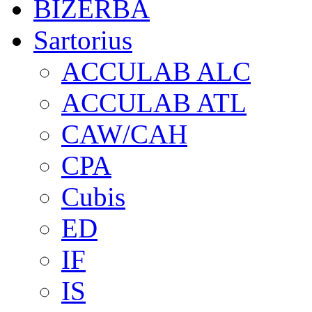
BIZERBA
Sartorius
ACCULAB ALC
ACCULAB ATL
CAW/CAH
CPA
Cubis
ED
IF
IS