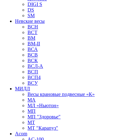
DIGI S
DS
SM
Невские весы
BCH
BCT
BM
BM-II
ВСА
ВСВ
ВСК
ВСЛ-А
ВСП
ВСП4
ВСУ
МИДЛ
Весы крановые подвесные «К»
МА
МЛ «Ньютон»
МП
МП "Здоровье"
МТ
МТ "Карапуз"
Acom
AC-100