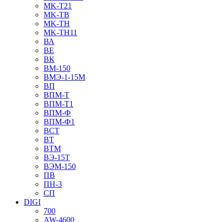
MK-T21
MK-TB
MK-TH
MK-TH11
ВА
ВЕ
ВК
ВМ-150
ВМЭ-1-15М
ВП
ВПМ-Т
ВПМ-Т1
ВПМ-Ф
ВПМ-Ф1
ВСТ
ВТ
ВТМ
ВЭ-15Т
ВЭМ-150
ПВ
ПН-3
СП
DIGI
700
AW-4600