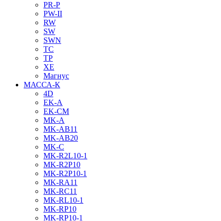
PR-P
PW-II
RW
SW
SWN
TC
TP
XE
Магнус
МАССА-К
4D
EK-A
EK-CM
MK-A
MK-AB11
MK-AB20
MK-C
MK-R2L10-1
MK-R2P10
MK-R2P10-1
MK-RA11
MK-RC11
MK-RL10-1
MK-RP10
MK-RP10-1