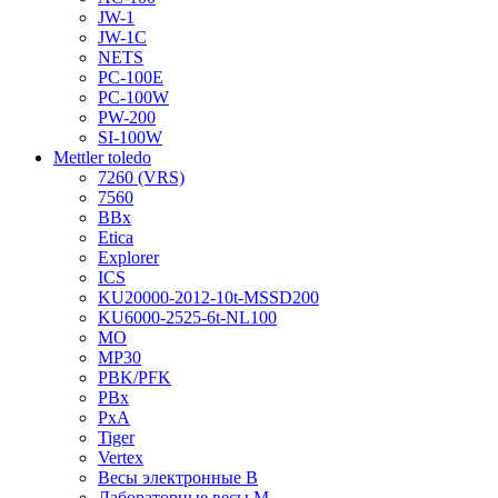
JW-1
JW-1C
NETS
PC-100E
PC-100W
PW-200
SI-100W
Mettler toledo
7260 (VRS)
7560
BBx
Etica
Explorer
ICS
KU20000-2012-10t-MSSD200
KU6000-2525-6t-NL100
MO
MP30
PBK/PFK
PBx
PxA
Tiger
Vertex
Весы электронные B
Лабораторные весы M