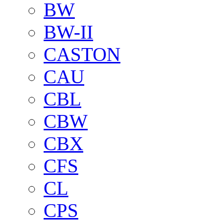
BW
BW-II
CASTON
CAU
CBL
CBW
CBX
CFS
CL
CPS