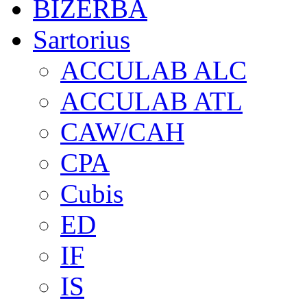
BIZERBA
Sartorius
ACCULAB ALC
ACCULAB ATL
CAW/CAH
CPA
Cubis
ED
IF
IS