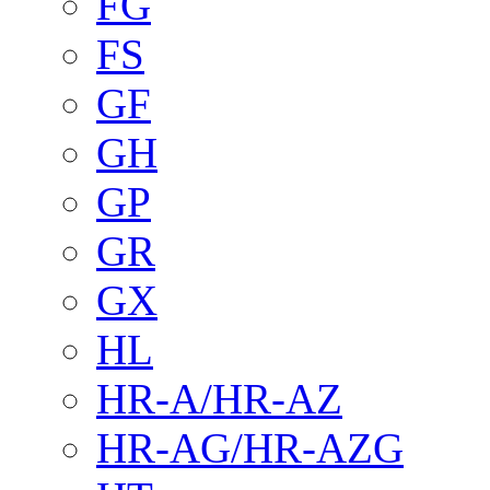
FG
FS
GF
GH
GP
GR
GX
HL
HR-A/HR-AZ
HR-AG/HR-AZG