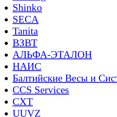
Shinko
SECA
Tanita
ВЗВТ
АЛЬФА-ЭТАЛОН
НАИС
Балтийские Весы и Си
CCS Services
CXT
UUVZ