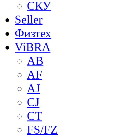
СКУ
Seller
Физтех
ViBRA
AB
AF
AJ
CJ
CT
FS/FZ