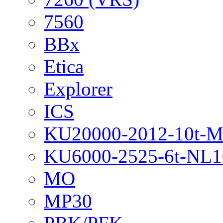
7560
BBx
Etica
Explorer
ICS
KU20000-2012-10t-
KU6000-2525-6t-NL1
MO
MP30