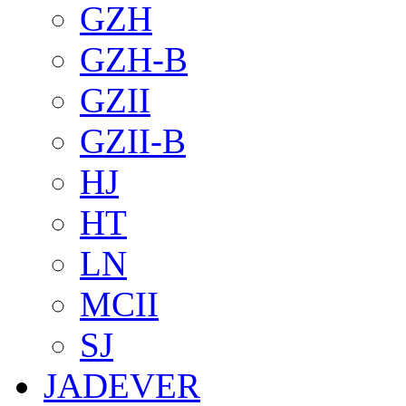
GZH
GZH-B
GZII
GZII-B
HJ
HT
LN
MCII
SJ
JADEVER