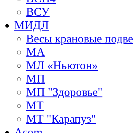
ВСУ
МИДЛ
Весы крановые подв
МА
МЛ «Ньютон»
МП
МП "Здоровье"
МТ
МТ "Карапуз"
Acom