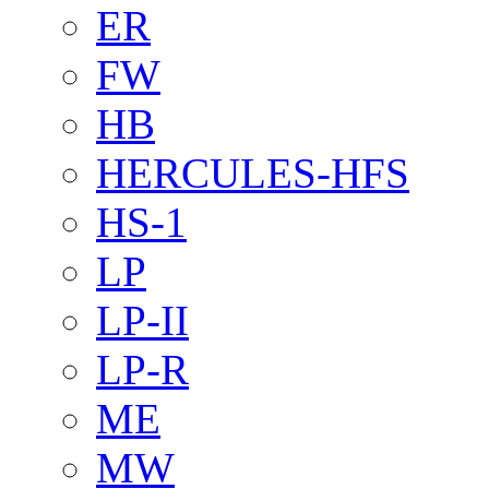
ER
FW
HB
HERCULES-HFS
HS-1
LP
LP-II
LP-R
ME
MW