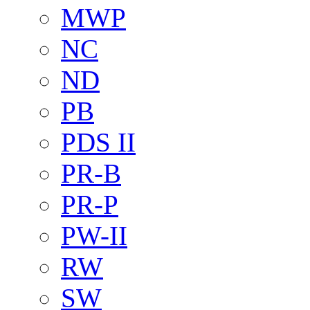
MWP
NC
ND
PB
PDS II
PR-B
PR-P
PW-II
RW
SW