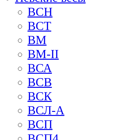
BCH
BCT
BM
BM-II
ВСА
ВСВ
ВСК
ВСЛ-А
ВСП
ВСП4