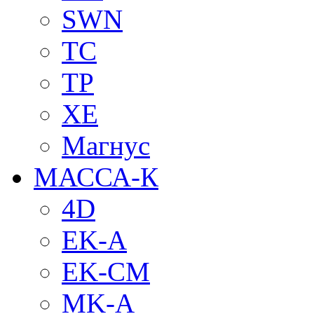
SWN
TC
TP
XE
Магнус
МАССА-К
4D
EK-A
EK-CM
MK-A