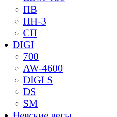
ПВ
ПН-3
СП
DIGI
700
AW-4600
DIGI S
DS
SM
Невские весы