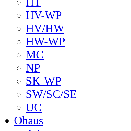
HT
HV-WP
HV/HW
HW-WP
MC
NP
SK-WP
SW/SC/SE
UC
Ohaus