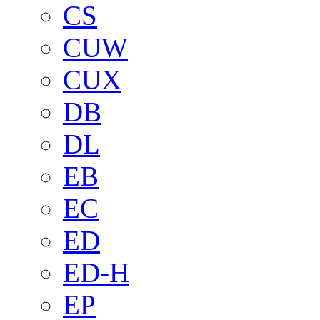
CS
CUW
CUX
DB
DL
EB
EC
ED
ED-H
EP