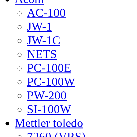
AC-100
JW-1
JW-1C
NETS
PC-100E
PC-100W
PW-200
SI-100W
Mettler toledo
7260 (VRS)