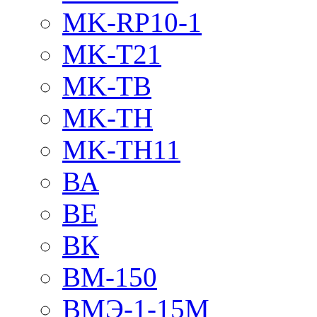
MK-RP10-1
MK-T21
MK-TB
MK-TH
MK-TH11
ВА
ВЕ
ВК
ВМ-150
ВМЭ-1-15М