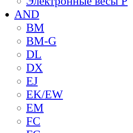
Электронные весы P
AND
BM
BM-G
DL
DX
EJ
EK/EW
EM
FC