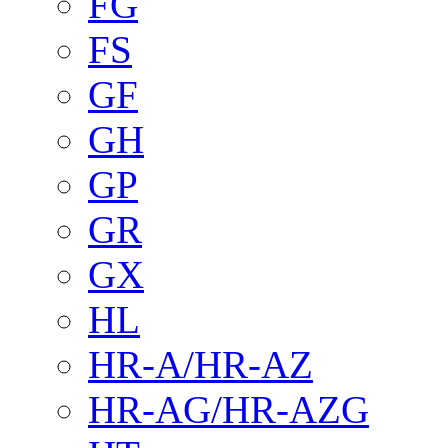
FG
FS
GF
GH
GP
GR
GX
HL
HR-A/HR-AZ
HR-AG/HR-AZG