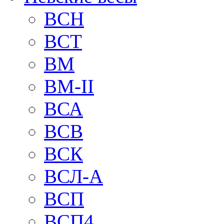
BCH
BCT
BM
BM-II
ВСА
ВСВ
ВСК
ВСЛ-А
ВСП
ВСП4