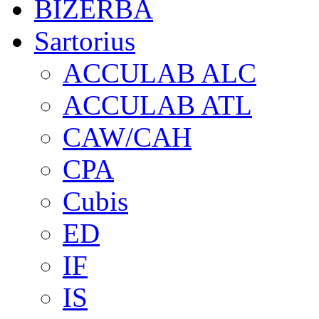
BIZERBA
Sartorius
ACCULAB ALC
ACCULAB ATL
CAW/CAH
CPA
Cubis
ED
IF
IS