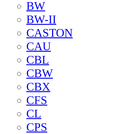
BW
BW-II
CASTON
CAU
CBL
CBW
CBX
CFS
CL
CPS