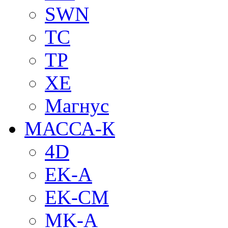
SWN
TC
TP
XE
Магнус
МАССА-К
4D
EK-A
EK-CM
MK-A