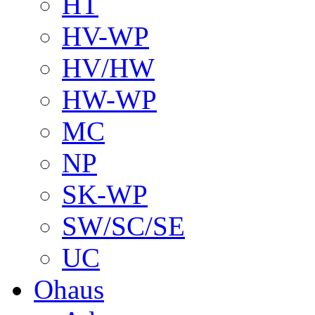
HT
HV-WP
HV/HW
HW-WP
MC
NP
SK-WP
SW/SC/SE
UC
Ohaus