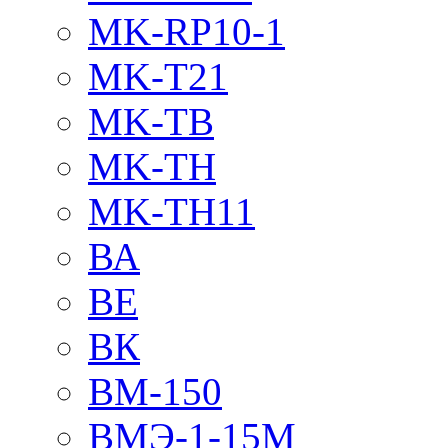
MK-RP10-1
MK-T21
MK-TB
MK-TH
MK-TH11
ВА
ВЕ
ВК
ВМ-150
ВМЭ-1-15М