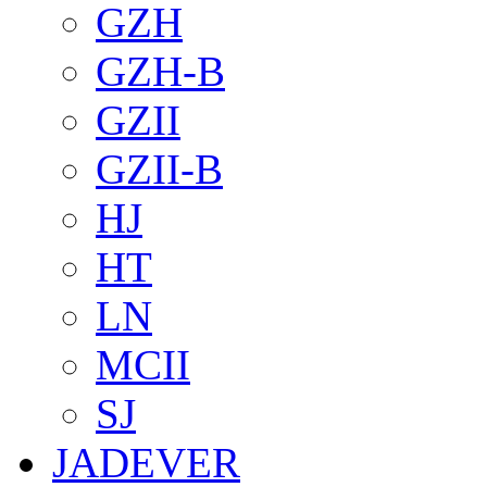
GZH
GZH-B
GZII
GZII-B
HJ
HT
LN
MCII
SJ
JADEVER