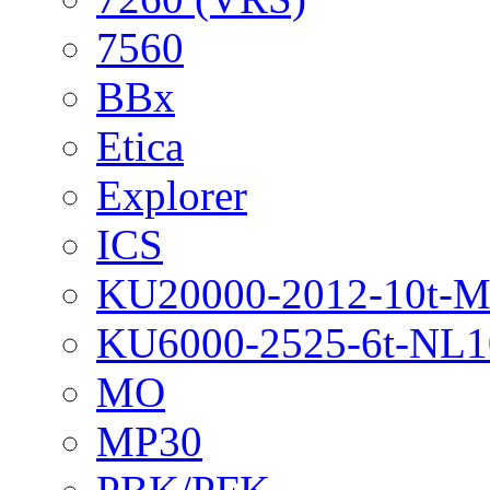
7560
BBx
Etica
Explorer
ICS
KU20000-2012-10t-
KU6000-2525-6t-NL1
MO
MP30