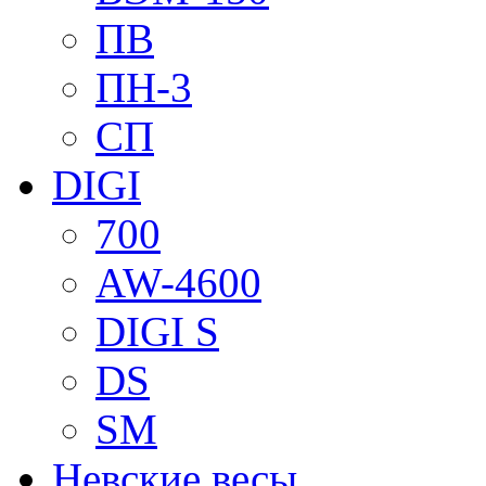
ПВ
ПН-3
СП
DIGI
700
AW-4600
DIGI S
DS
SM
Невские весы