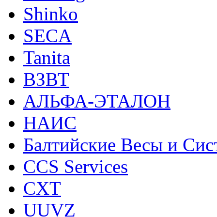
Shinko
SECA
Tanita
ВЗВТ
АЛЬФА-ЭТАЛОН
НАИС
Балтийские Весы и Си
CCS Services
CXT
UUVZ