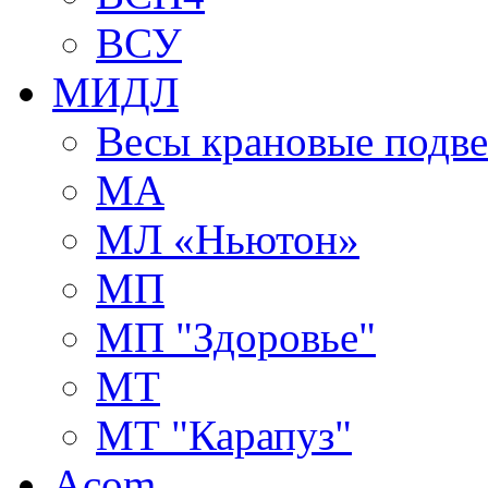
ВСУ
МИДЛ
Весы крановые подв
МА
МЛ «Ньютон»
МП
МП "Здоровье"
МТ
МТ "Карапуз"
Acom