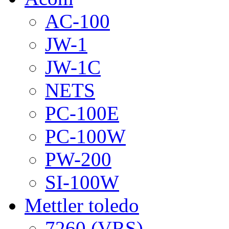
AC-100
JW-1
JW-1C
NETS
PC-100E
PC-100W
PW-200
SI-100W
Mettler toledo
7260 (VRS)