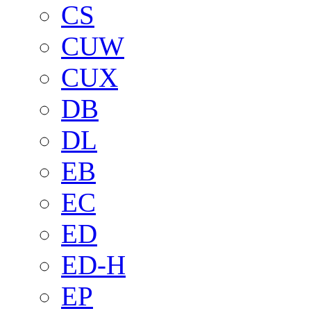
CS
CUW
CUX
DB
DL
EB
EC
ED
ED-H
EP