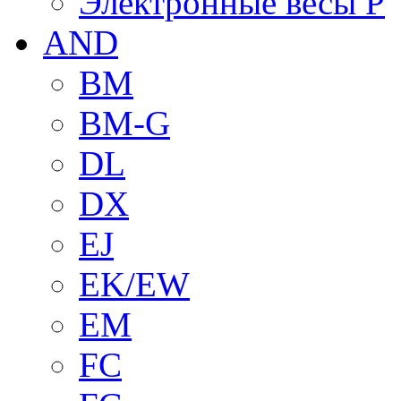
Электронные весы P
AND
BM
BM-G
DL
DX
EJ
EK/EW
EM
FC