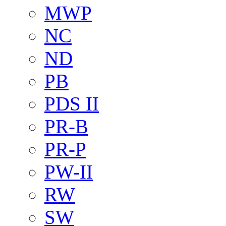
MWP
NC
ND
PB
PDS II
PR-B
PR-P
PW-II
RW
SW