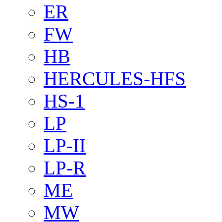
ER
FW
HB
HERCULES-HFS
HS-1
LP
LP-II
LP-R
ME
MW