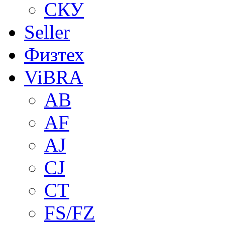
СКУ
Seller
Физтех
ViBRA
AB
AF
AJ
CJ
CT
FS/FZ