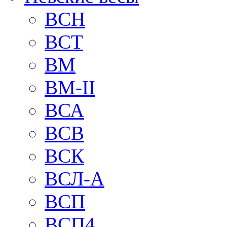
BCH
BCT
BM
BM-II
ВСА
ВСВ
ВСК
ВСЛ-А
ВСП
ВСП4