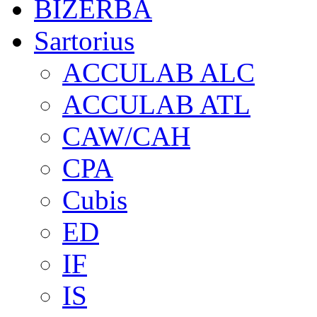
BIZERBA
Sartorius
ACCULAB ALC
ACCULAB ATL
CAW/CAH
CPA
Cubis
ED
IF
IS