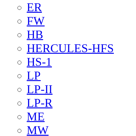
ER
FW
HB
HERCULES-HFS
HS-1
LP
LP-II
LP-R
ME
MW