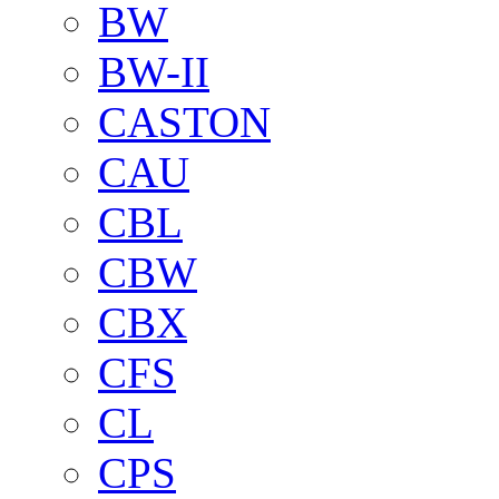
BW
BW-II
CASTON
CAU
CBL
CBW
CBX
CFS
CL
CPS