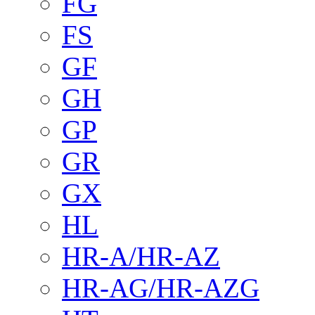
FG
FS
GF
GH
GP
GR
GX
HL
HR-A/HR-AZ
HR-AG/HR-AZG