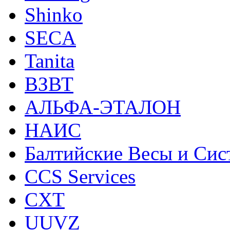
Shinko
SECA
Tanita
ВЗВТ
АЛЬФА-ЭТАЛОН
НАИС
Балтийские Весы и Си
CCS Services
CXT
UUVZ