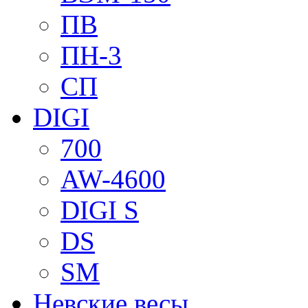
ПВ
ПН-3
СП
DIGI
700
AW-4600
DIGI S
DS
SM
Невские весы