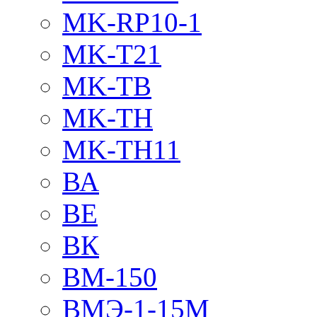
MK-RP10-1
MK-T21
MK-TB
MK-TH
MK-TH11
ВА
ВЕ
ВК
ВМ-150
ВМЭ-1-15М