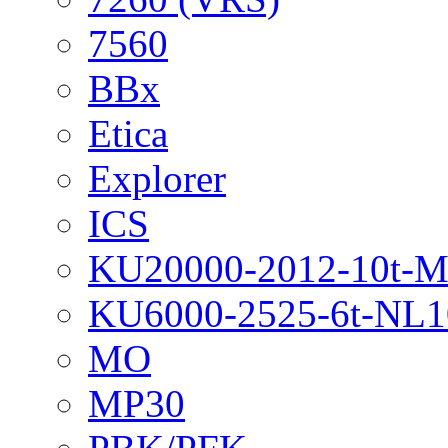
7560
BBx
Etica
Explorer
ICS
KU20000-2012-10t-
KU6000-2525-6t-NL1
MO
MP30