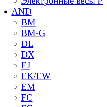
Электронные весы P
AND
BM
BM-G
DL
DX
EJ
EK/EW
EM
FC