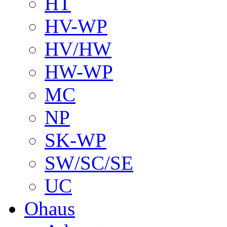
HT
HV-WP
HV/HW
HW-WP
MC
NP
SK-WP
SW/SC/SE
UC
Ohaus