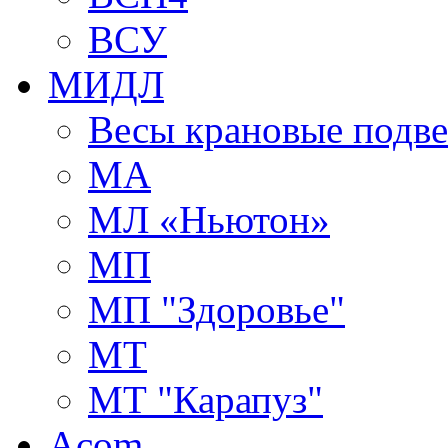
ВСУ
МИДЛ
Весы крановые подв
МА
МЛ «Ньютон»
МП
МП "Здоровье"
МТ
МТ "Карапуз"
Acom