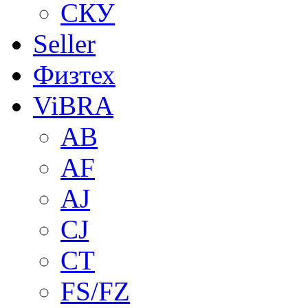
СКУ
Seller
Физтех
ViBRA
AB
AF
AJ
CJ
CT
FS/FZ