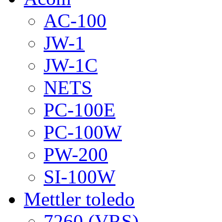
AC-100
JW-1
JW-1C
NETS
PC-100E
PC-100W
PW-200
SI-100W
Mettler toledo
7260 (VRS)