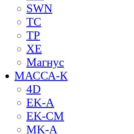
SWN
TC
TP
XE
Магнус
МАССА-К
4D
EK-A
EK-CM
MK-A