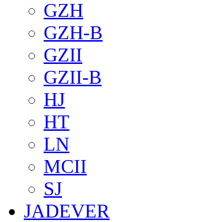
GZH
GZH-B
GZII
GZII-B
HJ
HT
LN
MCII
SJ
JADEVER