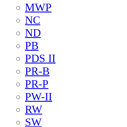
MWP
NC
ND
PB
PDS II
PR-B
PR-P
PW-II
RW
SW