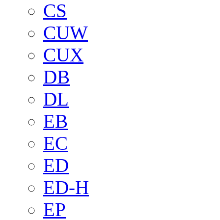
CS
CUW
CUX
DB
DL
EB
EC
ED
ED-H
EP