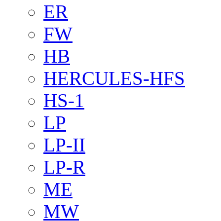
ER
FW
HB
HERCULES-HFS
HS-1
LP
LP-II
LP-R
ME
MW