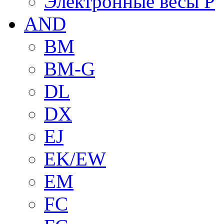
Электронные весы P
AND
BM
BM-G
DL
DX
EJ
EK/EW
EM
FC