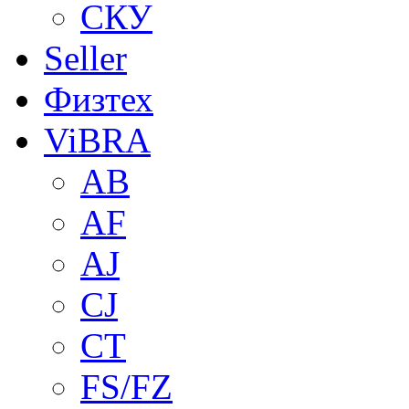
СКУ
Seller
Физтех
ViBRA
AB
AF
AJ
CJ
CT
FS/FZ