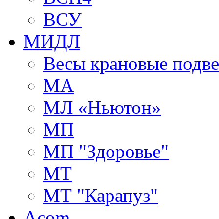
ВСУ
МИДЛ
Весы крановые подв
МА
МЛ «Ньютон»
МП
МП "Здоровье"
МТ
МТ "Карапуз"
Acom