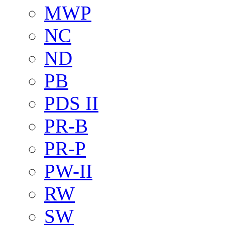
MWP
NC
ND
PB
PDS II
PR-B
PR-P
PW-II
RW
SW