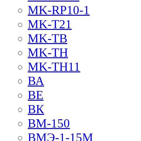
MK-RP10-1
MK-T21
MK-TB
MK-TH
MK-TH11
ВА
ВЕ
ВК
ВМ-150
ВМЭ-1-15М