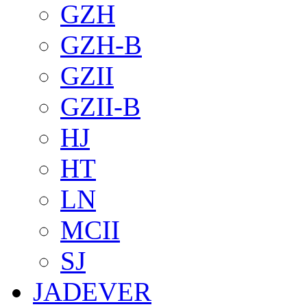
GZH
GZH-B
GZII
GZII-B
HJ
HT
LN
MCII
SJ
JADEVER