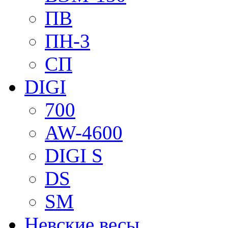
ПВ
ПН-3
СП
DIGI
700
AW-4600
DIGI S
DS
SM
Невские весы