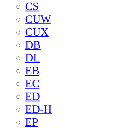
CS
CUW
CUX
DB
DL
EB
EC
ED
ED-H
EP