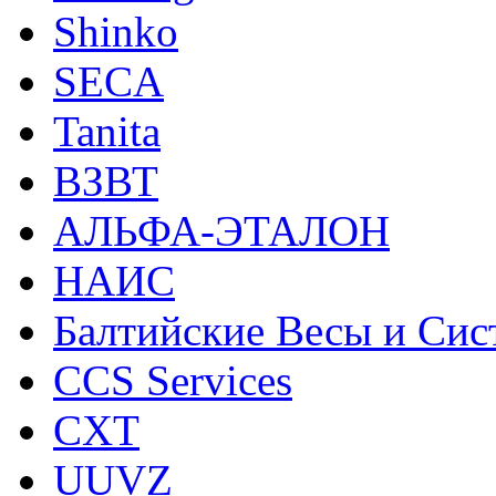
Shinko
SECA
Tanita
ВЗВТ
АЛЬФА-ЭТАЛОН
НАИС
Балтийские Весы и Си
CCS Services
CXT
UUVZ