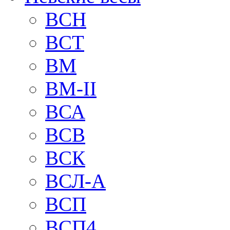
BCH
BCT
BM
BM-II
ВСА
ВСВ
ВСК
ВСЛ-А
ВСП
ВСП4