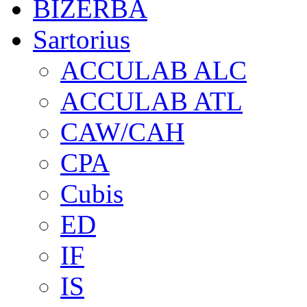
BIZERBA
Sartorius
ACCULAB ALC
ACCULAB ATL
CAW/CAH
CPA
Cubis
ED
IF
IS