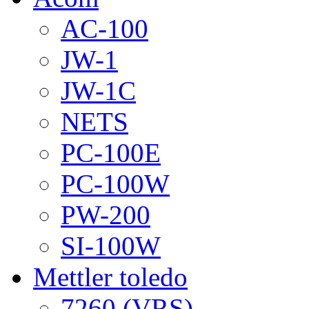
AC-100
JW-1
JW-1C
NETS
PC-100E
PC-100W
PW-200
SI-100W
Mettler toledo
7260 (VRS)