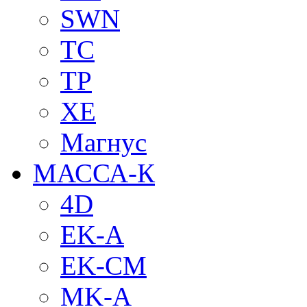
SWN
TC
TP
XE
Магнус
МАССА-К
4D
EK-A
EK-CM
MK-A