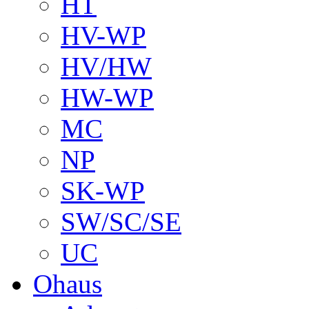
HT
HV-WP
HV/HW
HW-WP
MC
NP
SK-WP
SW/SC/SE
UC
Ohaus