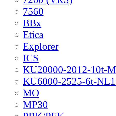
7560
BBx
Etica
Explorer
ICS
KU20000-2012-10t-
KU6000-2525-6t-NL1
MO
MP30