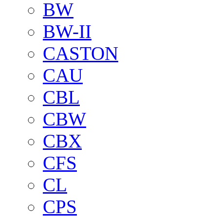
BW
BW-II
CASTON
CAU
CBL
CBW
CBX
CFS
CL
CPS