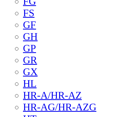
FG
FS
GF
GH
GP
GR
GX
HL
HR-A/HR-AZ
HR-AG/HR-AZG