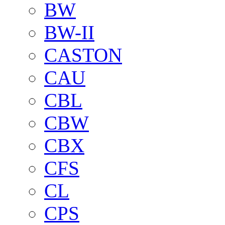
BW
BW-II
CASTON
CAU
CBL
CBW
CBX
CFS
CL
CPS