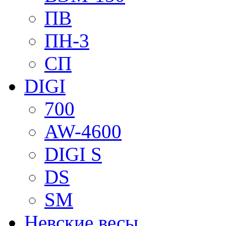
ПВ
ПН-3
СП
DIGI
700
AW-4600
DIGI S
DS
SM
Невские весы