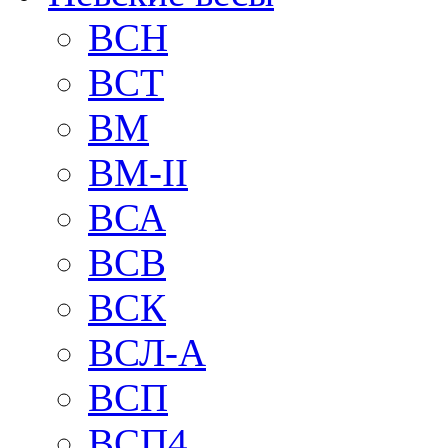
BCH
BCT
BM
BM-II
ВСА
ВСВ
ВСК
ВСЛ-А
ВСП
ВСП4