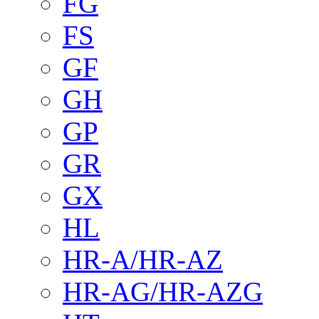
FG
FS
GF
GH
GP
GR
GX
HL
HR-A/HR-AZ
HR-AG/HR-AZG