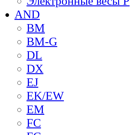
Электронные весы P
AND
BM
BM-G
DL
DX
EJ
EK/EW
EM
FC