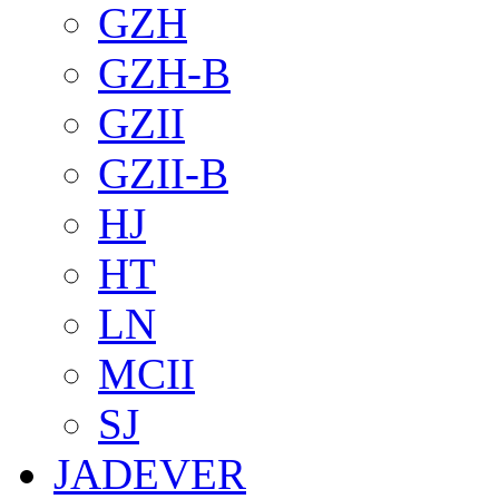
GZH
GZH-B
GZII
GZII-B
HJ
HT
LN
MCII
SJ
JADEVER