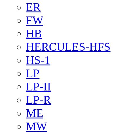
ER
FW
HB
HERCULES-HFS
HS-1
LP
LP-II
LP-R
ME
MW