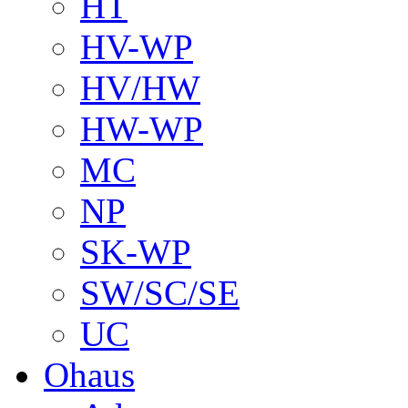
HT
HV-WP
HV/HW
HW-WP
MC
NP
SK-WP
SW/SC/SE
UC
Ohaus