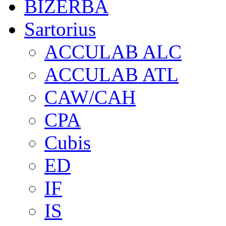
BIZERBA
Sartorius
ACCULAB ALC
ACCULAB ATL
CAW/CAH
CPA
Cubis
ED
IF
IS