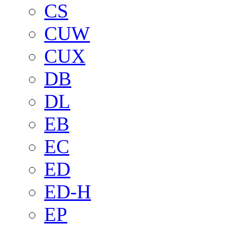
CS
CUW
CUX
DB
DL
EB
EC
ED
ED-H
EP