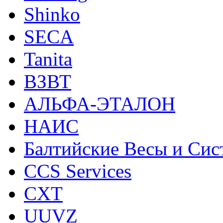
Shinko
SECA
Tanita
ВЗВТ
АЛЬФА-ЭТАЛОН
НАИС
Балтийские Весы и Си
CCS Services
CXT
UUVZ