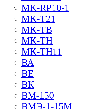
MK-RP10-1
MK-T21
MK-TB
MK-TH
MK-TH11
ВА
ВЕ
ВК
ВМ-150
ВМЭ-1-15М