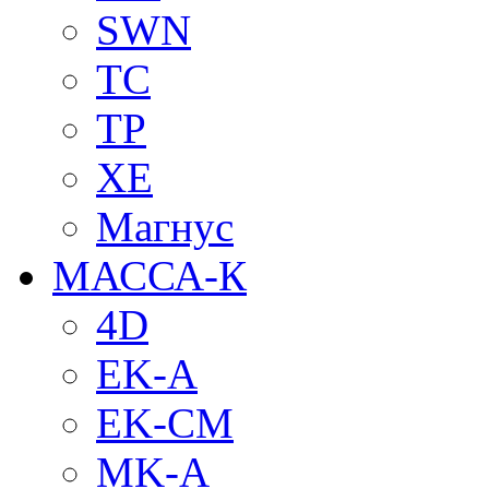
SWN
TC
TP
XE
Магнус
МАССА-К
4D
EK-A
EK-CM
MK-A