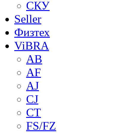
СКУ
Seller
Физтех
ViBRA
AB
AF
AJ
CJ
CT
FS/FZ