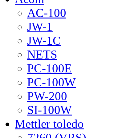
AC-100
JW-1
JW-1C
NETS
PC-100E
PC-100W
PW-200
SI-100W
Mettler toledo
7260 (VRS)