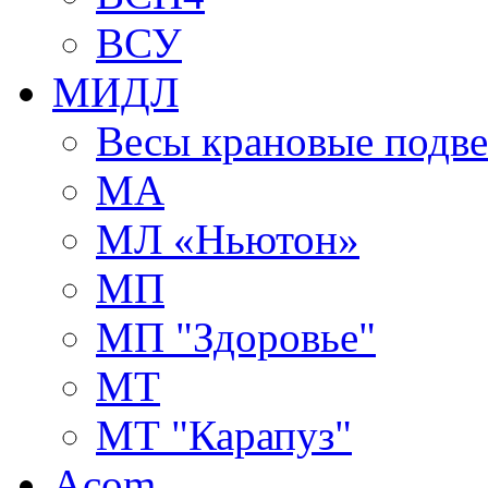
ВСУ
МИДЛ
Весы крановые подв
МА
МЛ «Ньютон»
МП
МП "Здоровье"
МТ
МТ "Карапуз"
Acom