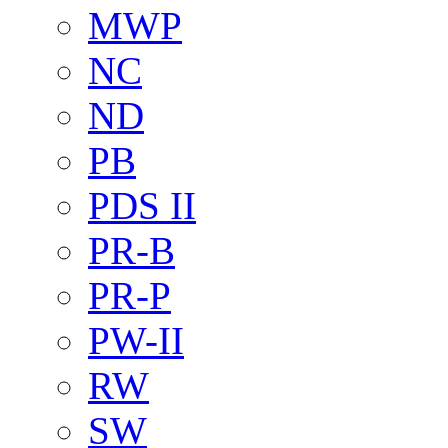
MWP
NC
ND
PB
PDS II
PR-B
PR-P
PW-II
RW
SW