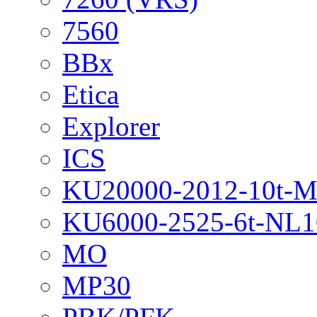
7560
BBx
Etica
Explorer
ICS
KU20000-2012-10t-
KU6000-2525-6t-NL1
MO
MP30