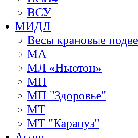
ВСУ
МИДЛ
Весы крановые подв
МА
МЛ «Ньютон»
МП
МП "Здоровье"
МТ
МТ "Карапуз"
Acom