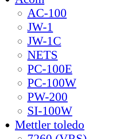
AC-100
JW-1
JW-1C
NETS
PC-100E
PC-100W
PW-200
SI-100W
Mettler toledo
7260 (VRS)