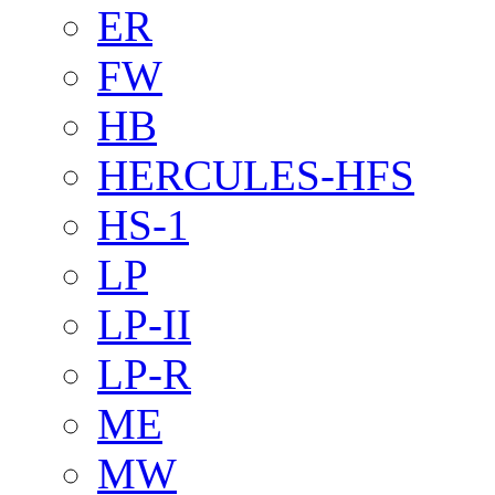
ER
FW
HB
HERCULES-HFS
HS-1
LP
LP-II
LP-R
ME
MW