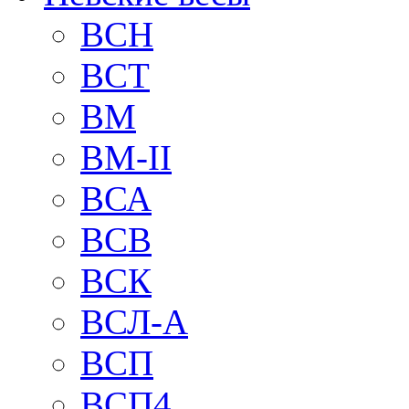
BCH
BCT
BM
BM-II
ВСА
ВСВ
ВСК
ВСЛ-А
ВСП
ВСП4