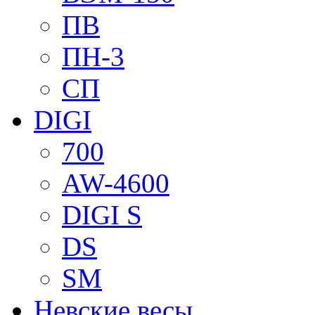
ПВ
ПН-3
СП
DIGI
700
AW-4600
DIGI S
DS
SM
Невские весы