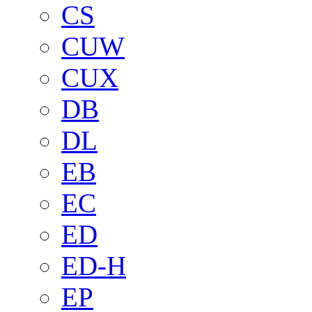
CS
CUW
CUX
DB
DL
EB
EC
ED
ED-H
EP