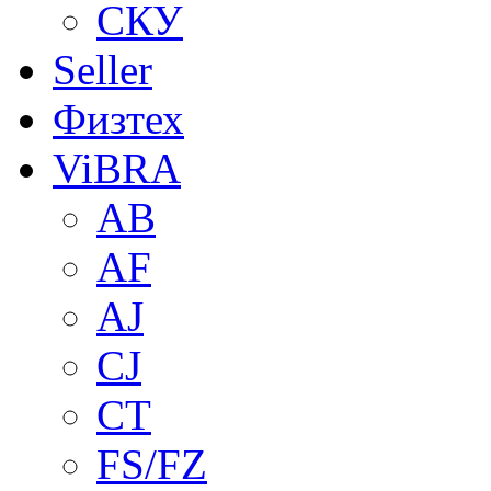
СКУ
Seller
Физтех
ViBRA
AB
AF
AJ
CJ
CT
FS/FZ