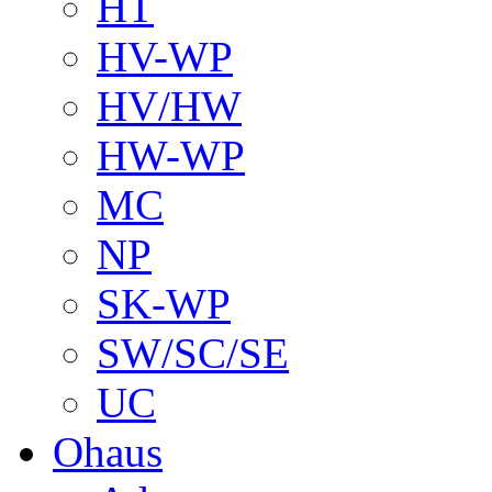
HT
HV-WP
HV/HW
HW-WP
MC
NP
SK-WP
SW/SC/SE
UC
Ohaus