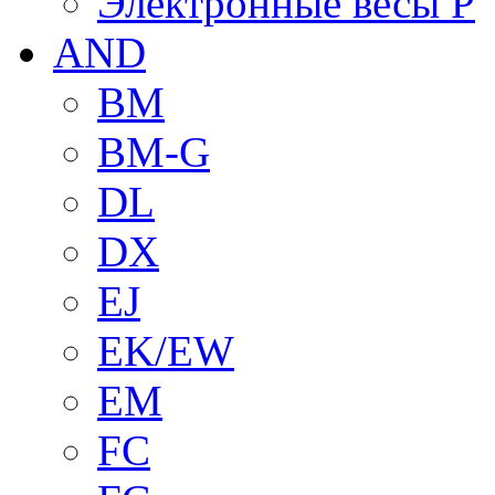
Электронные весы P
AND
BM
BM-G
DL
DX
EJ
EK/EW
EM
FC