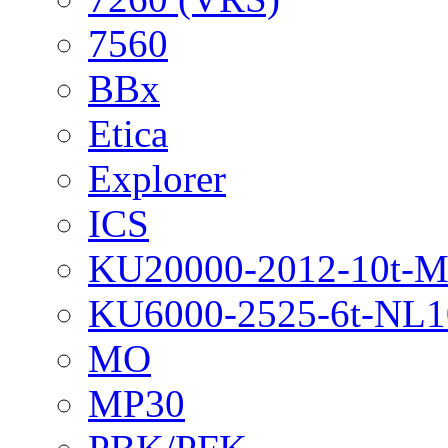
7560
BBx
Etica
Explorer
ICS
KU20000-2012-10t-
KU6000-2525-6t-NL1
MO
MP30