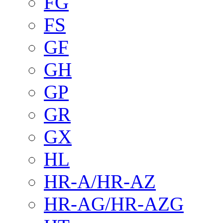
FG
FS
GF
GH
GP
GR
GX
HL
HR-A/HR-AZ
HR-AG/HR-AZG