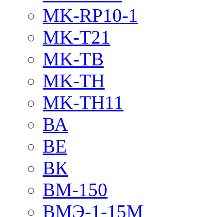
MK-RP10-1
MK-T21
MK-TB
MK-TH
MK-TH11
ВА
ВЕ
ВК
ВМ-150
ВМЭ-1-15М