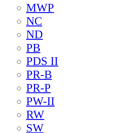
MWP
NC
ND
PB
PDS II
PR-B
PR-P
PW-II
RW
SW