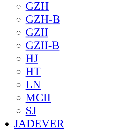
GZH
GZH-B
GZII
GZII-B
HJ
HT
LN
MCII
SJ
JADEVER