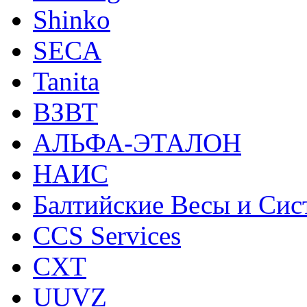
Shinko
SECA
Tanita
ВЗВТ
АЛЬФА-ЭТАЛОН
НАИС
Балтийские Весы и Си
CCS Services
CXT
UUVZ