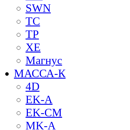
SWN
TC
TP
XE
Магнус
МАССА-К
4D
EK-A
EK-CM
MK-A