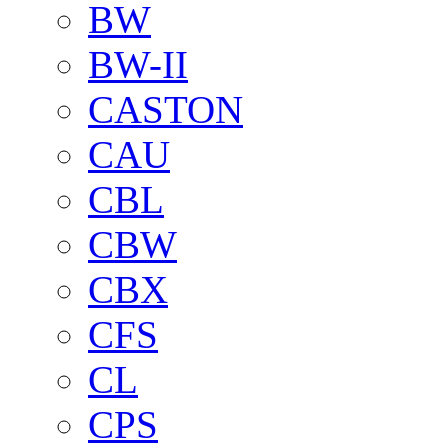
BW
BW-II
CASTON
CAU
CBL
CBW
CBX
CFS
CL
CPS