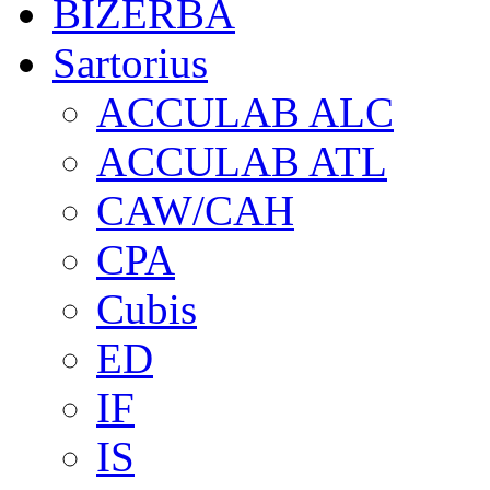
BIZERBA
Sartorius
ACCULAB ALC
ACCULAB ATL
CAW/CAH
CPA
Cubis
ED
IF
IS