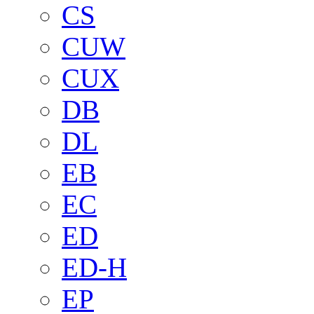
CS
CUW
CUX
DB
DL
EB
EC
ED
ED-H
EP