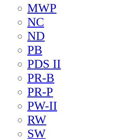
MWP
NC
ND
PB
PDS II
PR-B
PR-P
PW-II
RW
SW