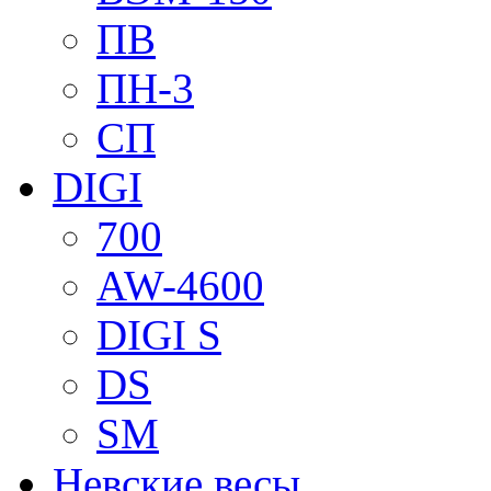
ПВ
ПН-3
СП
DIGI
700
AW-4600
DIGI S
DS
SM
Невские весы