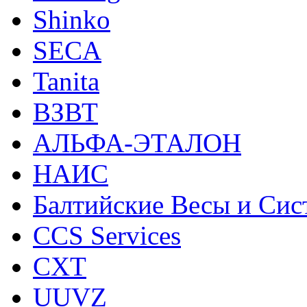
Shinko
SECA
Tanita
ВЗВТ
АЛЬФА-ЭТАЛОН
НАИС
Балтийские Весы и Си
CCS Services
CXT
UUVZ