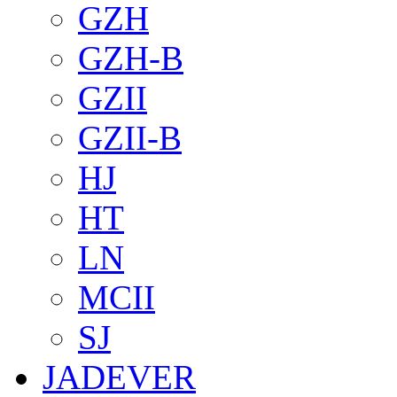
GZH
GZH-B
GZII
GZII-B
HJ
HT
LN
MCII
SJ
JADEVER