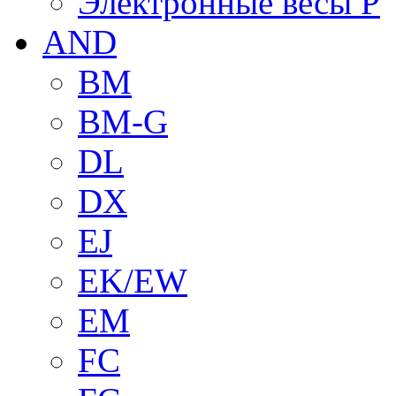
Электронные весы P
AND
BM
BM-G
DL
DX
EJ
EK/EW
EM
FC