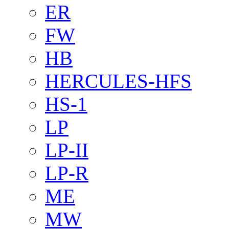
ER
FW
HB
HERCULES-HFS
HS-1
LP
LP-II
LP-R
ME
MW