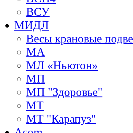
ВСУ
МИДЛ
Весы крановые подв
МА
МЛ «Ньютон»
МП
МП "Здоровье"
МТ
МТ "Карапуз"
Acom