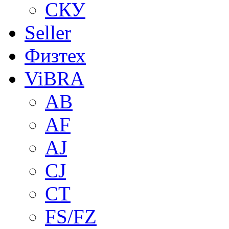
СКУ
Seller
Физтех
ViBRA
AB
AF
AJ
CJ
CT
FS/FZ