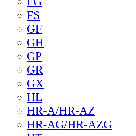
FG
FS
GF
GH
GP
GR
GX
HL
HR-A/HR-AZ
HR-AG/HR-AZG