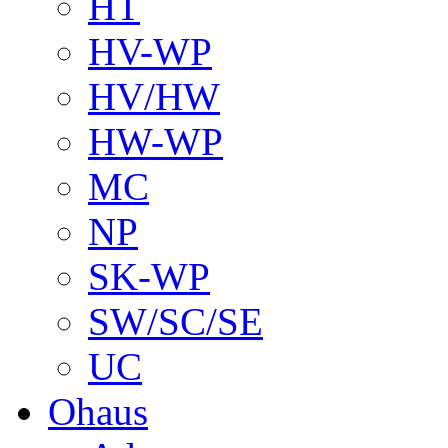
HT
HV-WP
HV/HW
HW-WP
MC
NP
SK-WP
SW/SC/SE
UC
Ohaus