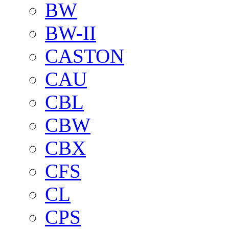
BW
BW-II
CASTON
CAU
CBL
CBW
CBX
CFS
CL
CPS