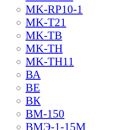
MK-RP10-1
MK-T21
MK-TB
MK-TH
MK-TH11
ВА
ВЕ
ВК
ВМ-150
ВМЭ-1-15М