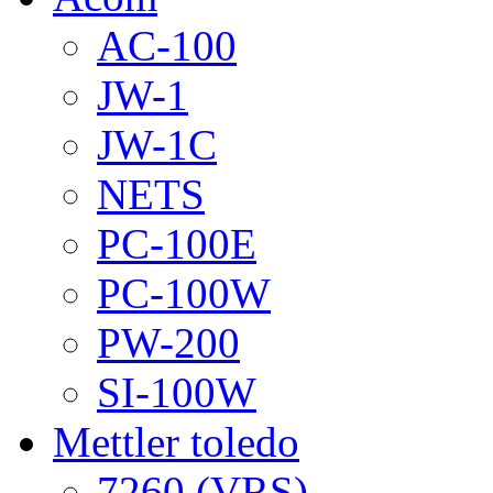
AC-100
JW-1
JW-1C
NETS
PC-100E
PC-100W
PW-200
SI-100W
Mettler toledo
7260 (VRS)