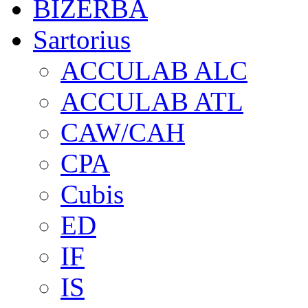
BIZERBA
Sartorius
ACCULAB ALC
ACCULAB ATL
CAW/CAH
CPA
Cubis
ED
IF
IS