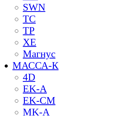
SWN
TC
TP
XE
Магнус
МАССА-К
4D
EK-A
EK-CM
MK-A