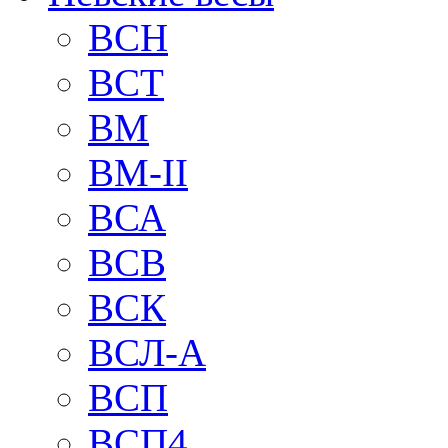
BCH
BCT
BM
BM-II
ВСА
ВСВ
ВСК
ВСЛ-А
ВСП
ВСП4