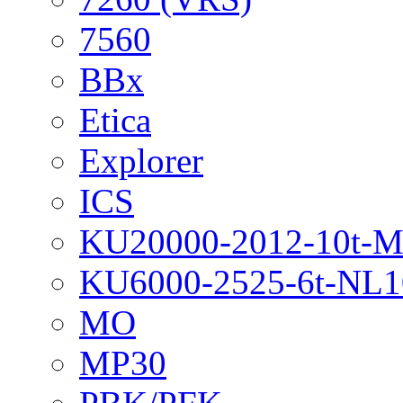
7560
BBx
Etica
Explorer
ICS
KU20000-2012-10t-
KU6000-2525-6t-NL1
MO
MP30