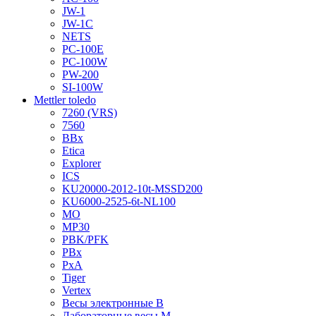
JW-1
JW-1C
NETS
PC-100E
PC-100W
PW-200
SI-100W
Mettler toledo
7260 (VRS)
7560
BBx
Etica
Explorer
ICS
KU20000-2012-10t-MSSD200
KU6000-2525-6t-NL100
MO
MP30
PBK/PFK
PBx
PxA
Tiger
Vertex
Весы электронные B
Лабораторные весы M