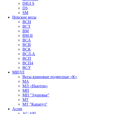
DIGI S
DS
SM
Невские весы
BCH
BCT
BM
BM-II
ВСА
ВСВ
ВСК
ВСЛ-А
ВСП
ВСП4
ВСУ
МИДЛ
Весы крановые подвесные «К»
МА
МЛ «Ньютон»
МП
МП "Здоровье"
МТ
МТ "Карапуз"
Acom
AC-100