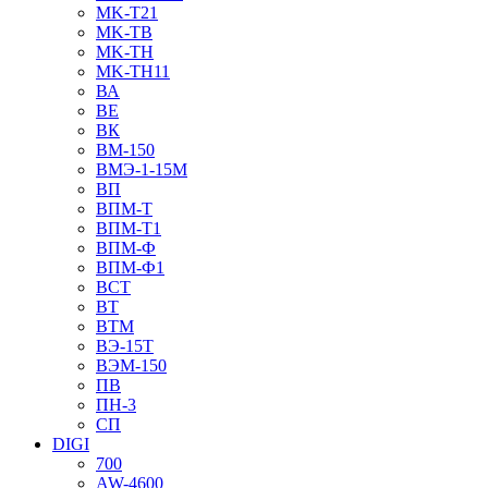
MK-T21
MK-TB
MK-TH
MK-TH11
ВА
ВЕ
ВК
ВМ-150
ВМЭ-1-15М
ВП
ВПМ-Т
ВПМ-Т1
ВПМ-Ф
ВПМ-Ф1
ВСТ
ВТ
ВТМ
ВЭ-15Т
ВЭМ-150
ПВ
ПН-3
СП
DIGI
700
AW-4600