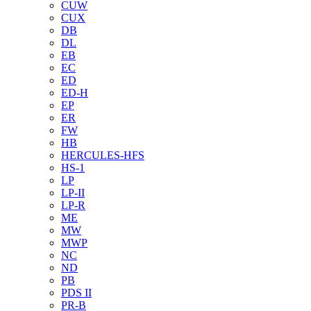
CUW
CUX
DB
DL
EB
EC
ED
ED-H
EP
ER
FW
HB
HERCULES-HFS
HS-1
LP
LP-II
LP-R
ME
MW
MWP
NC
ND
PB
PDS II
PR-B