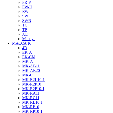
PR-P
PW-II
RW
SW
SWN
TC
TP
XE
Магнус
МАССА-К
4D
EK-A
EK-CM
MK-A
MK-AB11
MK-AB20
MK-C
MK-R2L10-1
MK-R2P10
MK-R2P10-1
MK-RA11
MK-RC11
MK-RL10-1
MK-RP10
MK-RP10-1