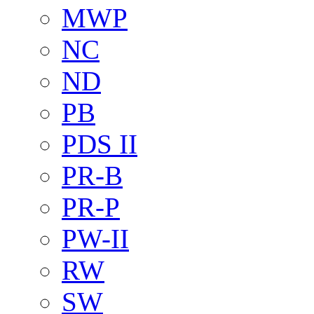
MWP
NC
ND
PB
PDS II
PR-B
PR-P
PW-II
RW
SW