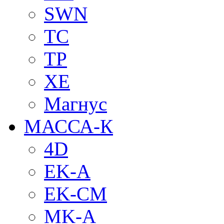
SWN
TC
TP
XE
Магнус
МАССА-К
4D
EK-A
EK-CM
MK-A