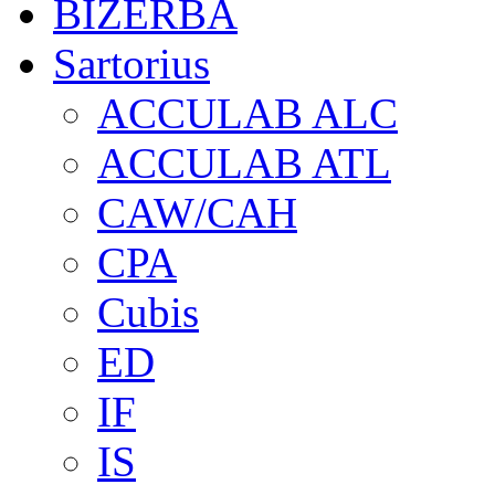
BIZERBA
Sartorius
ACCULAB ALC
ACCULAB ATL
CAW/CAH
CPA
Cubis
ED
IF
IS