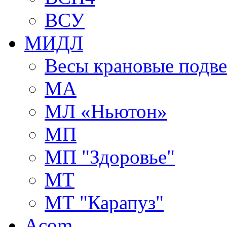
ВСУ
МИДЛ
Весы крановые подв
МА
МЛ «Ньютон»
МП
МП "Здоровье"
МТ
МТ "Карапуз"
Acom