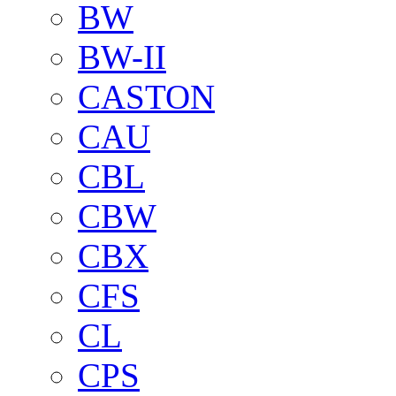
BW
BW-II
CASTON
CAU
CBL
CBW
CBX
CFS
CL
CPS