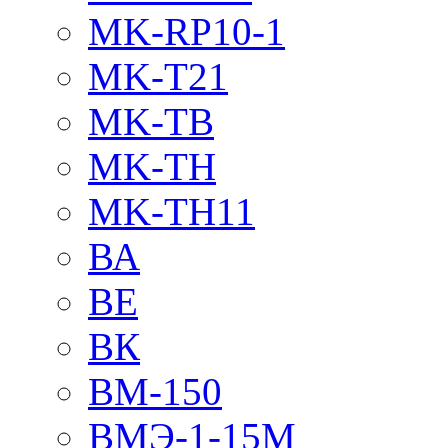
MK-RP10-1
MK-T21
MK-TB
MK-TH
MK-TH11
ВА
ВЕ
ВК
ВМ-150
ВМЭ-1-15М