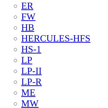
ER
FW
HB
HERCULES-HFS
HS-1
LP
LP-II
LP-R
ME
MW