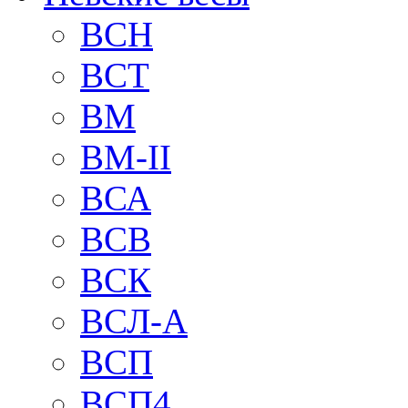
BCH
BCT
BM
BM-II
ВСА
ВСВ
ВСК
ВСЛ-А
ВСП
ВСП4