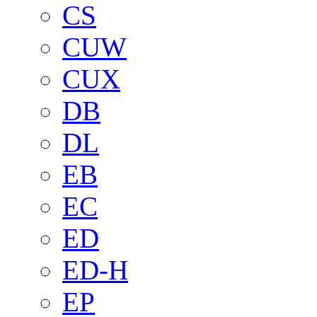
CS
CUW
CUX
DB
DL
EB
EC
ED
ED-H
EP