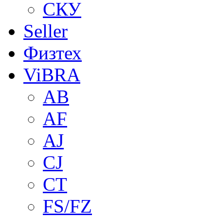
СКУ
Seller
Физтех
ViBRA
AB
AF
AJ
CJ
CT
FS/FZ