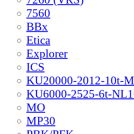
7560
BBx
Etica
Explorer
ICS
KU20000-2012-10t-
KU6000-2525-6t-NL1
MO
MP30