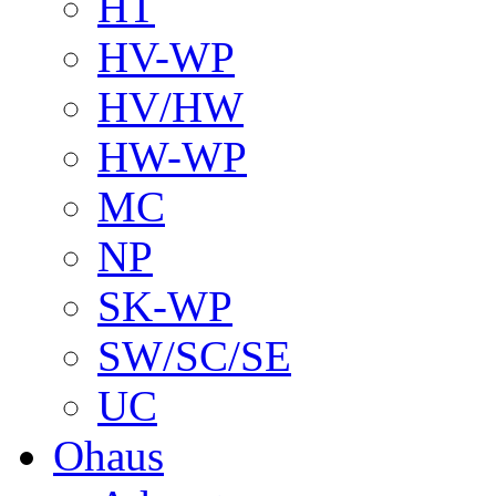
HT
HV-WP
HV/HW
HW-WP
MC
NP
SK-WP
SW/SC/SE
UC
Ohaus