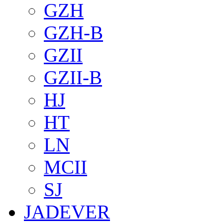
GZH
GZH-B
GZII
GZII-B
HJ
HT
LN
MCII
SJ
JADEVER