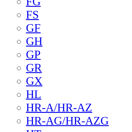
FG
FS
GF
GH
GP
GR
GX
HL
HR-A/HR-AZ
HR-AG/HR-AZG