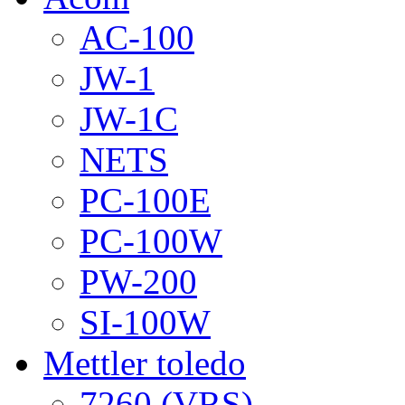
AC-100
JW-1
JW-1C
NETS
PC-100E
PC-100W
PW-200
SI-100W
Mettler toledo
7260 (VRS)