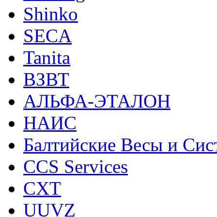
Shinko
SECA
Tanita
ВЗВТ
АЛЬФА-ЭТАЛОН
НАИС
Балтийские Весы и Си
CCS Services
CXT
UUVZ