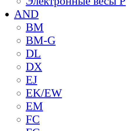
Электронные весы P
AND
BM
BM-G
DL
DX
EJ
EK/EW
EM
FC