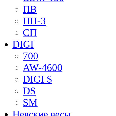
ПВ
ПН-3
СП
DIGI
700
AW-4600
DIGI S
DS
SM
Невские весы