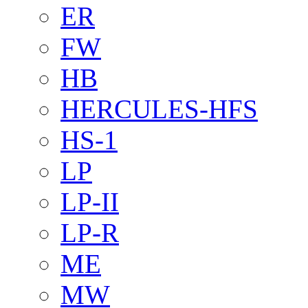
ER
FW
HB
HERCULES-HFS
HS-1
LP
LP-II
LP-R
ME
MW