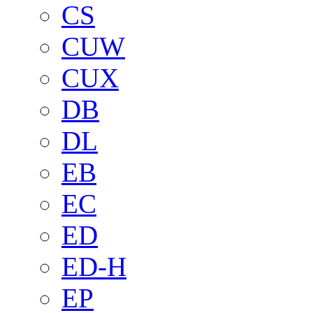
CS
CUW
CUX
DB
DL
EB
EC
ED
ED-H
EP