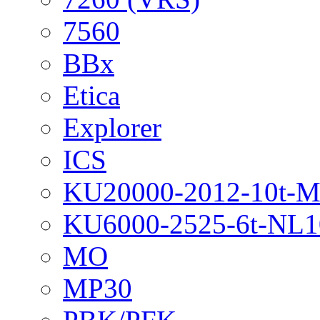
7560
BBx
Etica
Explorer
ICS
KU20000-2012-10t-
KU6000-2525-6t-NL1
MO
MP30