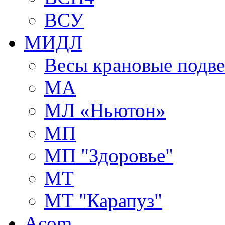
ВСУ
МИДЛ
Весы крановые подв
МА
МЛ «Ньютон»
МП
МП "Здоровье"
МТ
МТ "Карапуз"
Acom