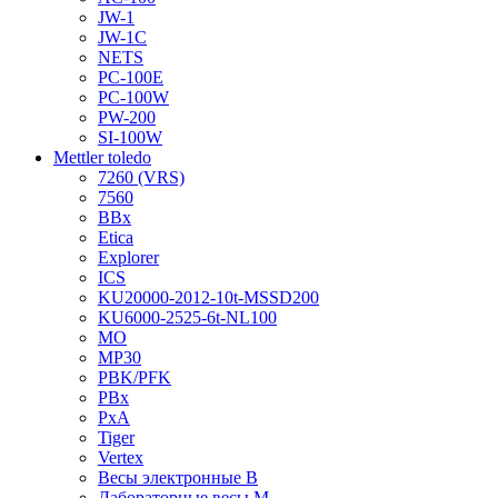
JW-1
JW-1C
NETS
PC-100E
PC-100W
PW-200
SI-100W
Mettler toledo
7260 (VRS)
7560
BBx
Etica
Explorer
ICS
KU20000-2012-10t-MSSD200
KU6000-2525-6t-NL100
MO
MP30
PBK/PFK
PBx
PxA
Tiger
Vertex
Весы электронные B
Лабораторные весы M