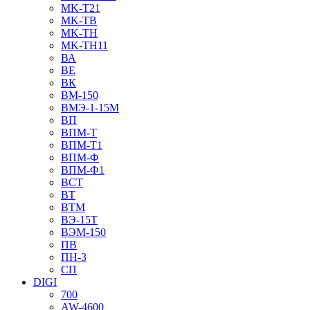
MK-T21
MK-TB
MK-TH
MK-TH11
ВА
ВЕ
ВК
ВМ-150
ВМЭ-1-15М
ВП
ВПМ-Т
ВПМ-Т1
ВПМ-Ф
ВПМ-Ф1
ВСТ
ВТ
ВТМ
ВЭ-15Т
ВЭМ-150
ПВ
ПН-3
СП
DIGI
700
AW-4600