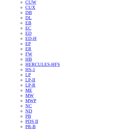
CUW
CUX
DB
DL
EB
EC
ED
ED-H
EP
ER
FW
HB
HERCULES-HFS
HS-1
LP
LP-II
LP-R
ME
MW
MWP
NC
ND
PB
PDS II
PR-B