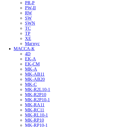
PR-P
PW-II
RW
SW
SWN
TC
TP
XE
Магнус
МАССА-К
4D
EK-A
EK-CM
MK-A
MK-AB11
MK-AB20
MK-C
MK-R2L10-1
MK-R2P10
MK-R2P10-1
MK-RA11
MK-RC11
MK-RL10-1
MK-RP10
MK-RP10-1