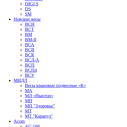
DIGI S
DS
SM
Невские весы
BCH
BCT
BM
BM-II
ВСА
ВСВ
ВСК
ВСЛ-А
ВСП
ВСП4
ВСУ
МИДЛ
Весы крановые подвесные «К»
МА
МЛ «Ньютон»
МП
МП "Здоровье"
МТ
МТ "Карапуз"
Acom
AC-100