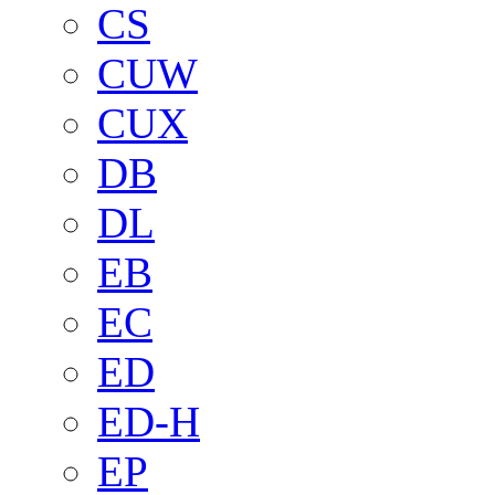
CS
CUW
CUX
DB
DL
EB
EC
ED
ED-H
EP