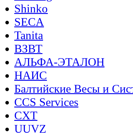
Shinko
SECA
Tanita
ВЗВТ
АЛЬФА-ЭТАЛОН
НАИС
Балтийские Весы и Си
CCS Services
CXT
UUVZ