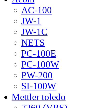
AC-100
JW-1
JW-1C
NETS
PC-100E
PC-100W
PW-200
SI-100W
Mettler toledo
7260 (VRS)