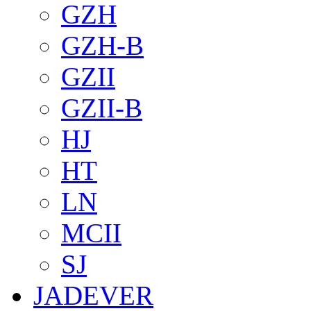
GZH
GZH-B
GZII
GZII-B
HJ
HT
LN
MCII
SJ
JADEVER