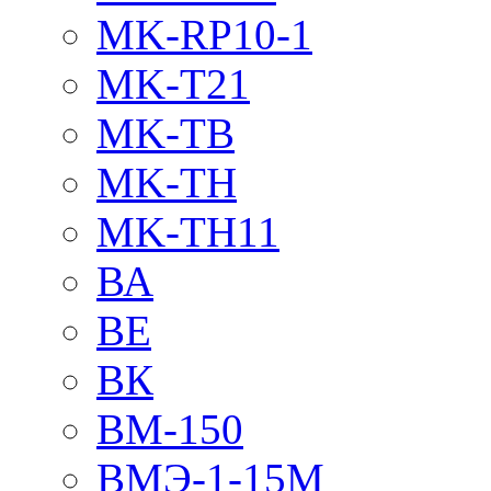
MK-RP10-1
MK-T21
MK-TB
MK-TH
MK-TH11
ВА
ВЕ
ВК
ВМ-150
ВМЭ-1-15М