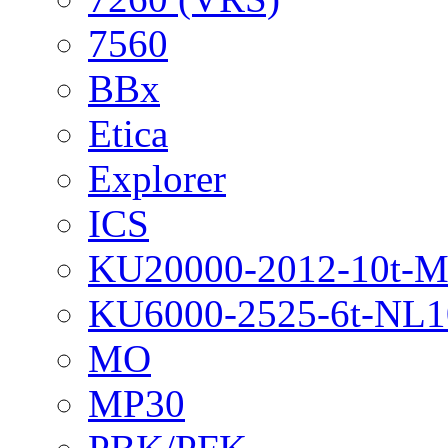
7560
BBx
Etica
Explorer
ICS
KU20000-2012-10t-
KU6000-2525-6t-NL1
MO
MP30