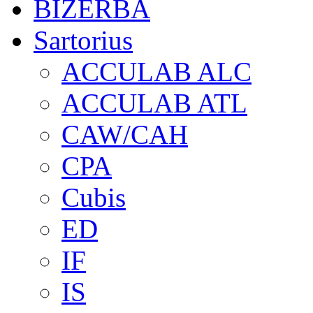
BIZERBA
Sartorius
ACCULAB ALC
ACCULAB ATL
CAW/CAH
CPA
Cubis
ED
IF
IS