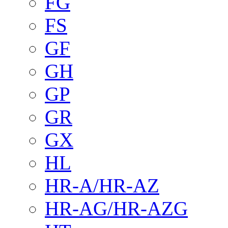
FG
FS
GF
GH
GP
GR
GX
HL
HR-A/HR-AZ
HR-AG/HR-AZG