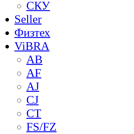
СКУ
Seller
Физтех
ViBRA
AB
AF
AJ
CJ
CT
FS/FZ