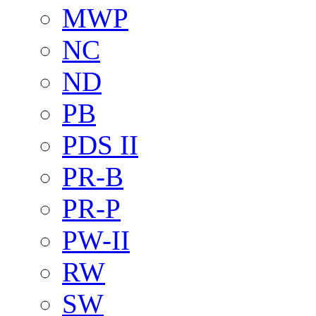
MWP
NC
ND
PB
PDS II
PR-B
PR-P
PW-II
RW
SW