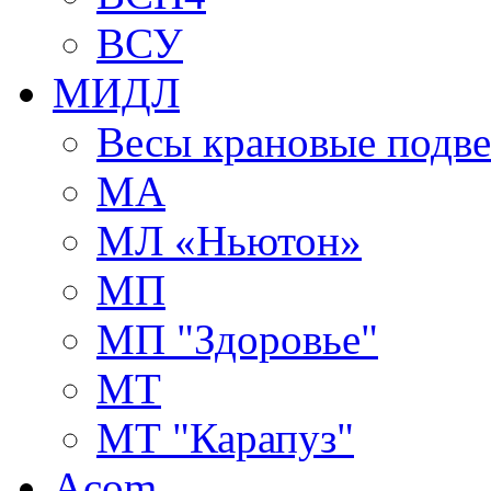
ВСУ
МИДЛ
Весы крановые подв
МА
МЛ «Ньютон»
МП
МП "Здоровье"
МТ
МТ "Карапуз"
Acom