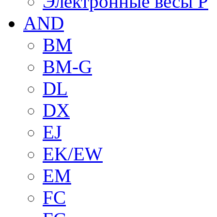
Электронные весы P
AND
BM
BM-G
DL
DX
EJ
EK/EW
EM
FC