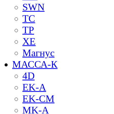
SWN
TC
TP
XE
Магнус
МАССА-К
4D
EK-A
EK-CM
MK-A