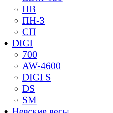
ПВ
ПН-3
СП
DIGI
700
AW-4600
DIGI S
DS
SM
Невские весы