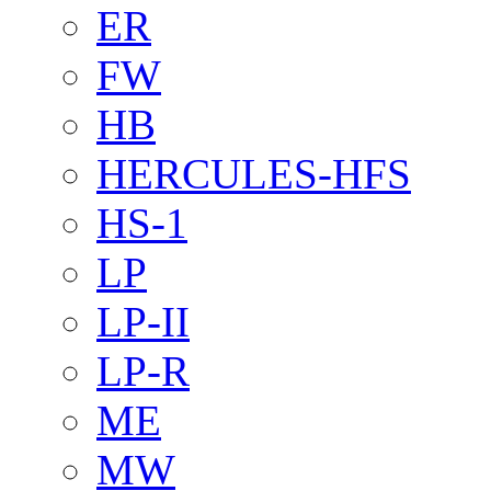
ER
FW
HB
HERCULES-HFS
HS-1
LP
LP-II
LP-R
ME
MW