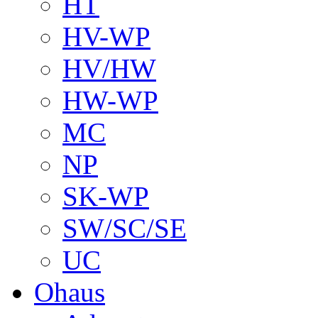
HT
HV-WP
HV/HW
HW-WP
MC
NP
SK-WP
SW/SC/SE
UC
Ohaus