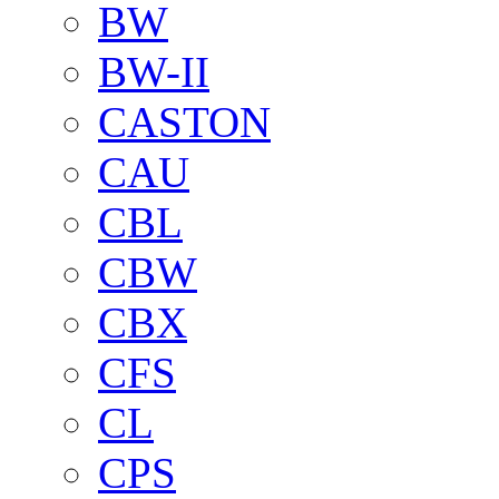
BW
BW-II
CASTON
CAU
CBL
CBW
CBX
CFS
CL
CPS