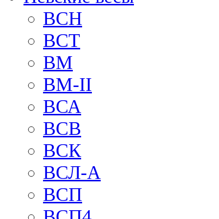
BCH
BCT
BM
BM-II
ВСА
ВСВ
ВСК
ВСЛ-А
ВСП
ВСП4