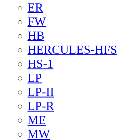
ER
FW
HB
HERCULES-HFS
HS-1
LP
LP-II
LP-R
ME
MW