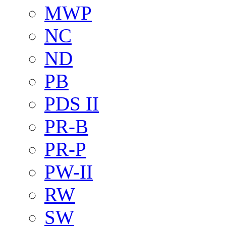
MWP
NC
ND
PB
PDS II
PR-B
PR-P
PW-II
RW
SW