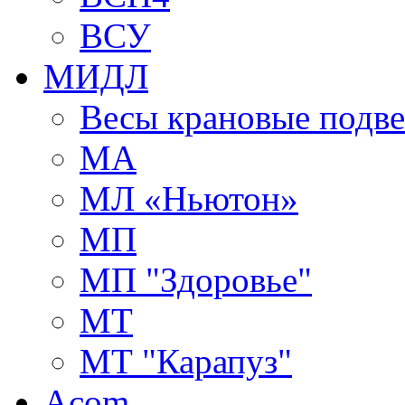
ВСУ
МИДЛ
Весы крановые подв
МА
МЛ «Ньютон»
МП
МП "Здоровье"
МТ
МТ "Карапуз"
Acom