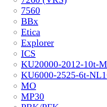
7560
BBx
Etica
Explorer
ICS
KU20000-2012-10t-
KU6000-2525-6t-NL1
MO
MP30