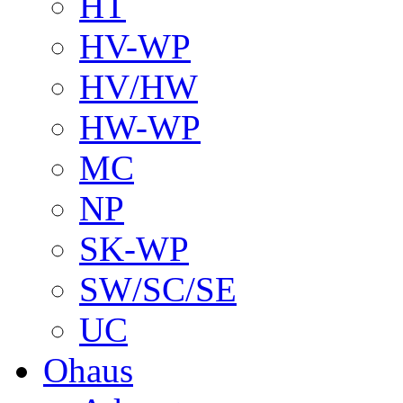
HT
HV-WP
HV/HW
HW-WP
MC
NP
SK-WP
SW/SC/SE
UC
Ohaus