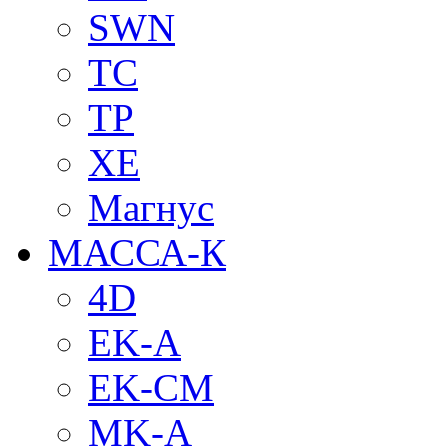
SWN
TC
TP
XE
Магнус
МАССА-К
4D
EK-A
EK-CM
MK-A