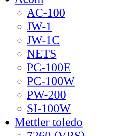
AC-100
JW-1
JW-1C
NETS
PC-100E
PC-100W
PW-200
SI-100W
Mettler toledo
7260 (VRS)