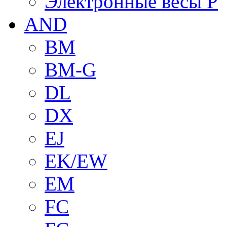
Электронные весы P
AND
BM
BM-G
DL
DX
EJ
EK/EW
EM
FC