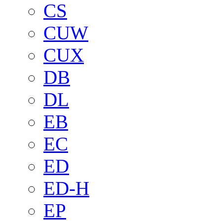
CS
CUW
CUX
DB
DL
EB
EC
ED
ED-H
EP