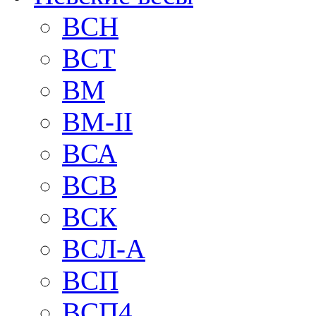
BCH
BCT
BM
BM-II
ВСА
ВСВ
ВСК
ВСЛ-А
ВСП
ВСП4