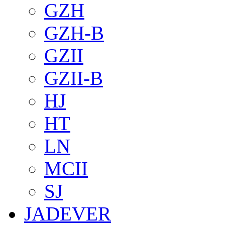
GZH
GZH-B
GZII
GZII-B
HJ
HT
LN
MCII
SJ
JADEVER