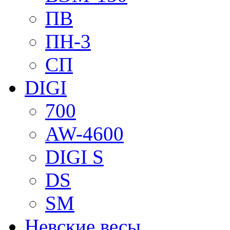
ПВ
ПН-3
СП
DIGI
700
AW-4600
DIGI S
DS
SM
Невские весы