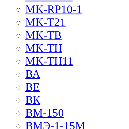
MK-RP10-1
MK-T21
MK-TB
MK-TH
MK-TH11
ВА
ВЕ
ВК
ВМ-150
ВМЭ-1-15М