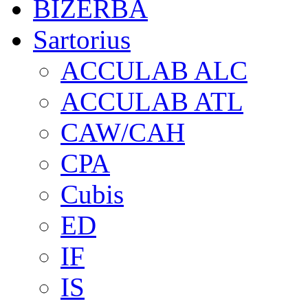
BIZERBA
Sartorius
ACCULAB ALC
ACCULAB ATL
CAW/CAH
CPA
Cubis
ED
IF
IS