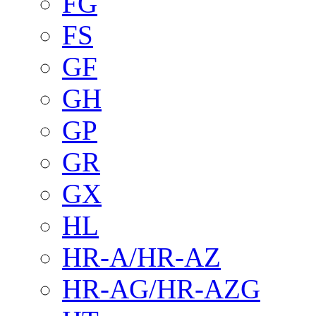
FG
FS
GF
GH
GP
GR
GX
HL
HR-A/HR-AZ
HR-AG/HR-AZG