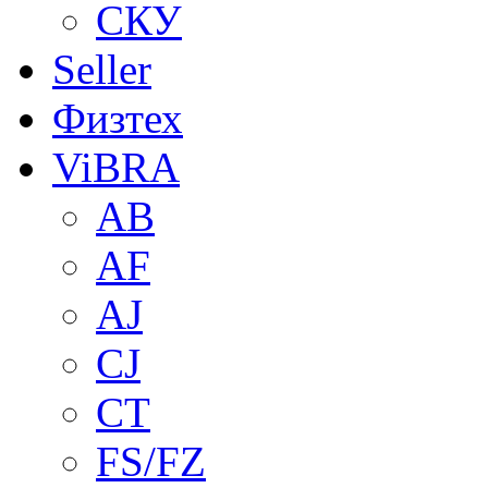
СКУ
Seller
Физтех
ViBRA
AB
AF
AJ
CJ
CT
FS/FZ