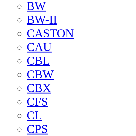
BW
BW-II
CASTON
CAU
CBL
CBW
CBX
CFS
CL
CPS