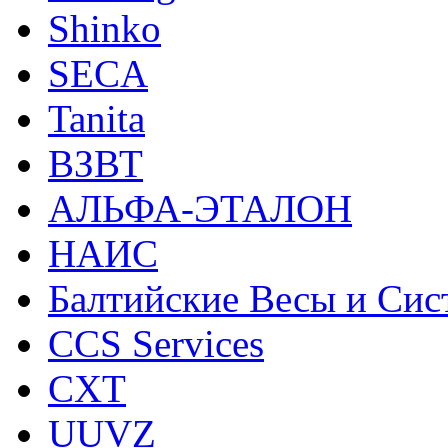
Shinko
SECA
Tanita
ВЗВТ
АЛЬФА-ЭТАЛОН
НАИС
Балтийские Весы и Си
CCS Services
CXT
UUVZ