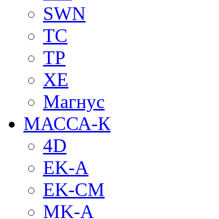
SWN
TC
TP
XE
Магнус
МАССА-К
4D
EK-A
EK-CM
MK-A