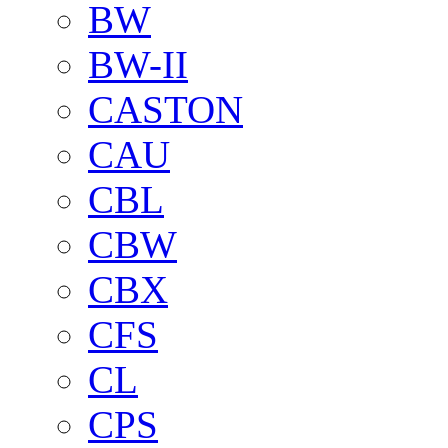
BW
BW-II
CASTON
CAU
CBL
CBW
CBX
CFS
CL
CPS