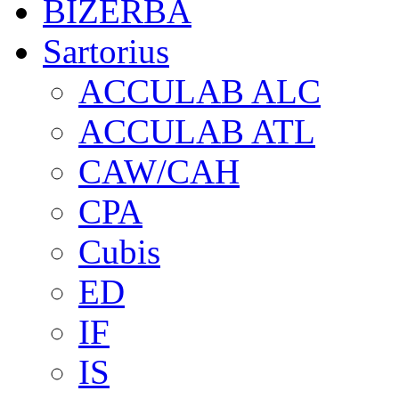
BIZERBA
Sartorius
ACCULAB ALC
ACCULAB ATL
CAW/CAH
CPA
Cubis
ED
IF
IS