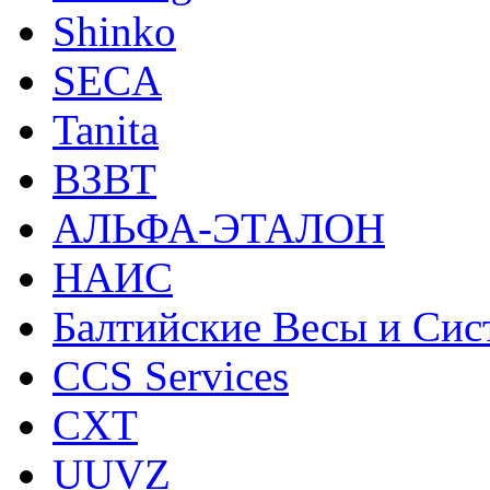
Shinko
SECA
Tanita
ВЗВТ
АЛЬФА-ЭТАЛОН
НАИС
Балтийские Весы и Си
CCS Services
CXT
UUVZ