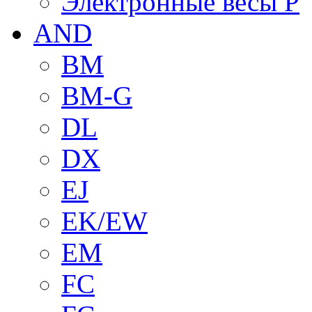
Электронные весы P
AND
BM
BM-G
DL
DX
EJ
EK/EW
EM
FC