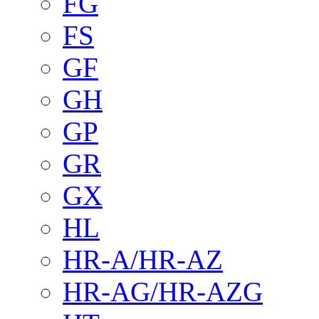
FG
FS
GF
GH
GP
GR
GX
HL
HR-A/HR-AZ
HR-AG/HR-AZG