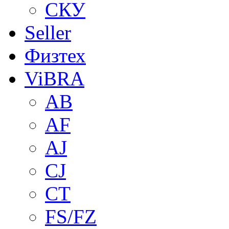
СКУ
Seller
Физтех
ViBRA
AB
AF
AJ
CJ
CT
FS/FZ