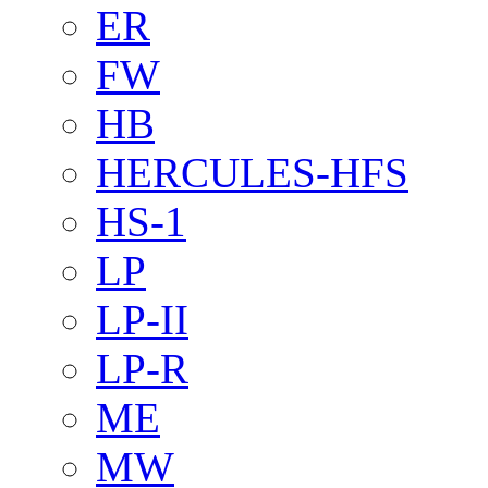
ER
FW
HB
HERCULES-HFS
HS-1
LP
LP-II
LP-R
ME
MW