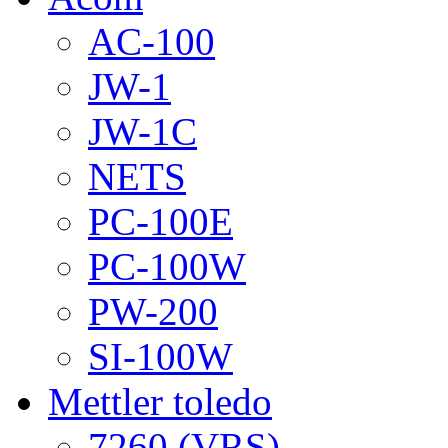
AC-100
JW-1
JW-1C
NETS
PC-100E
PC-100W
PW-200
SI-100W
Mettler toledo
7260 (VRS)