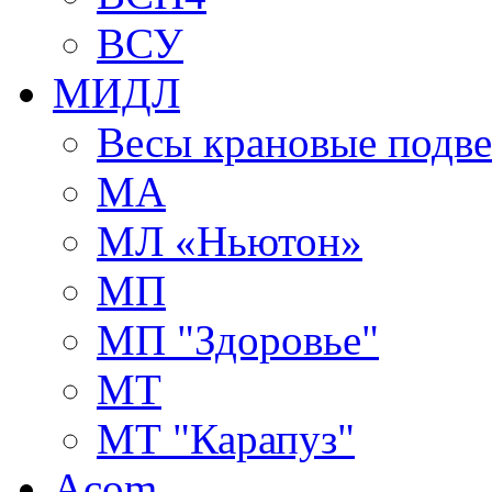
ВСУ
МИДЛ
Весы крановые подв
МА
МЛ «Ньютон»
МП
МП "Здоровье"
МТ
МТ "Карапуз"
Acom