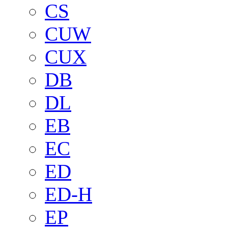
CS
CUW
CUX
DB
DL
EB
EC
ED
ED-H
EP