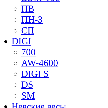
ПВ
ПН-3
СП
DIGI
700
AW-4600
DIGI S
DS
SM
Невские весы