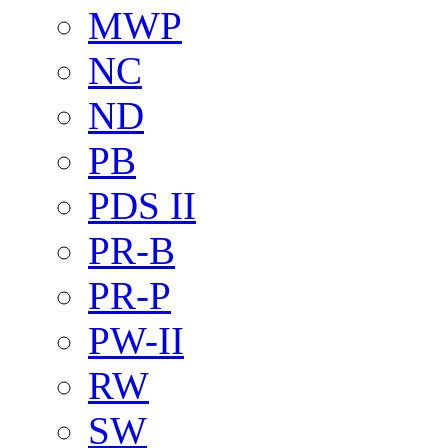
MWP
NC
ND
PB
PDS II
PR-B
PR-P
PW-II
RW
SW