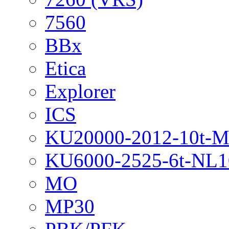
7560
BBx
Etica
Explorer
ICS
KU20000-2012-10t-
KU6000-2525-6t-NL1
MO
MP30