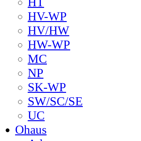
HT
HV-WP
HV/HW
HW-WP
MC
NP
SK-WP
SW/SC/SE
UC
Ohaus