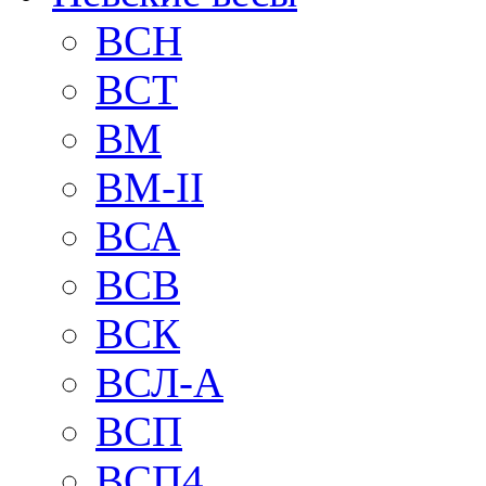
BCH
BCT
BM
BM-II
ВСА
ВСВ
ВСК
ВСЛ-А
ВСП
ВСП4