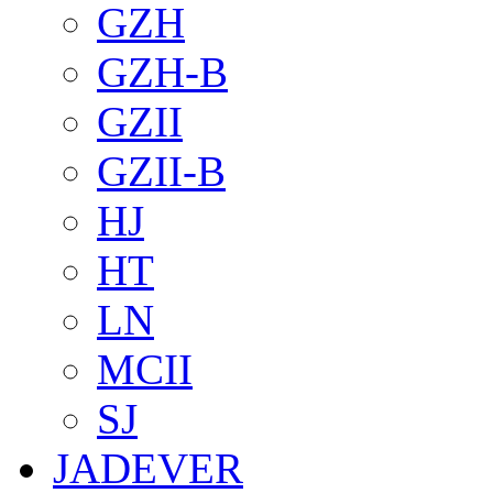
GZH
GZH-B
GZII
GZII-B
HJ
HT
LN
MCII
SJ
JADEVER