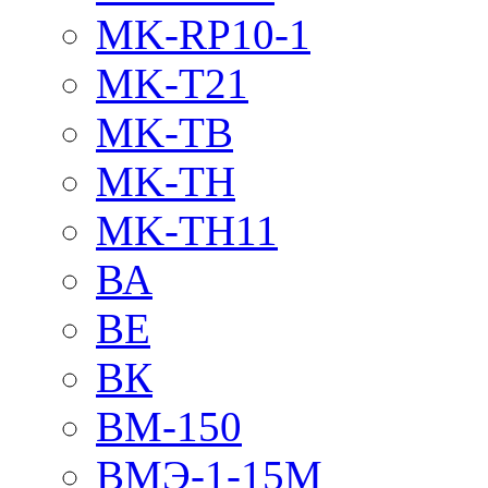
MK-RP10-1
MK-T21
MK-TB
MK-TH
MK-TH11
ВА
ВЕ
ВК
ВМ-150
ВМЭ-1-15М