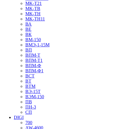
MK-T21
MK-TB
MK-TH
MK-TH11
ВА
ВЕ
ВК
ВМ-150
ВМЭ-1-15М
ВП
ВПМ-Т
ВПМ-Т1
ВПМ-Ф
ВПМ-Ф1
ВСТ
ВТ
ВТМ
ВЭ-15Т
ВЭМ-150
ПВ
ПН-3
СП
DIGI
700
AW-4600