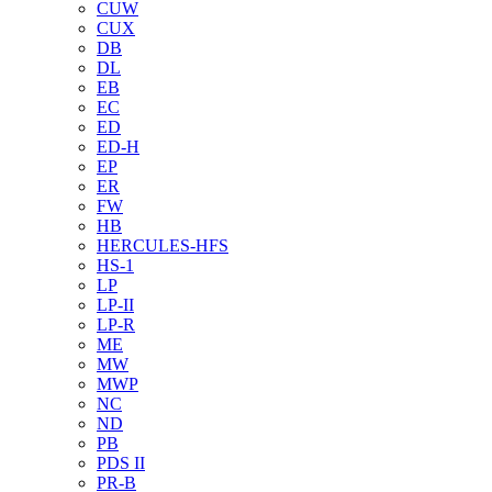
CUW
CUX
DB
DL
EB
EC
ED
ED-H
EP
ER
FW
HB
HERCULES-HFS
HS-1
LP
LP-II
LP-R
ME
MW
MWP
NC
ND
PB
PDS II
PR-B