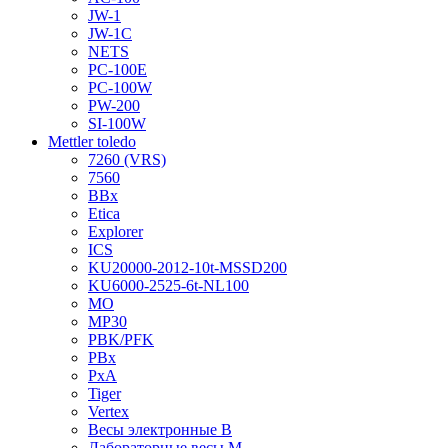
JW-1
JW-1C
NETS
PC-100E
PC-100W
PW-200
SI-100W
Mettler toledo
7260 (VRS)
7560
BBx
Etica
Explorer
ICS
KU20000-2012-10t-MSSD200
KU6000-2525-6t-NL100
MO
MP30
PBK/PFK
PBx
PxA
Tiger
Vertex
Весы электронные B
Лабораторные весы M