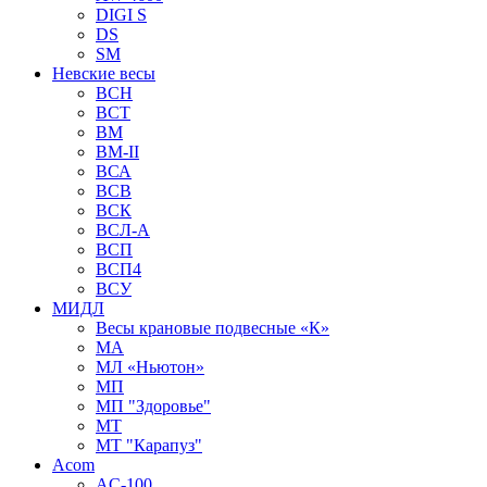
DIGI S
DS
SM
Невские весы
BCH
BCT
BM
BM-II
ВСА
ВСВ
ВСК
ВСЛ-А
ВСП
ВСП4
ВСУ
МИДЛ
Весы крановые подвесные «К»
МА
МЛ «Ньютон»
МП
МП "Здоровье"
МТ
МТ "Карапуз"
Acom
AC-100