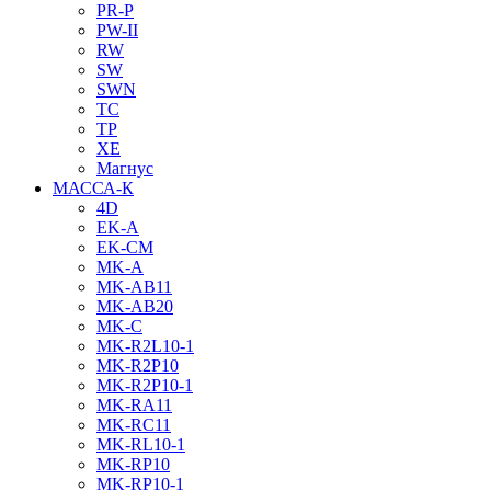
PR-P
PW-II
RW
SW
SWN
TC
TP
XE
Магнус
МАССА-К
4D
EK-A
EK-CM
MK-A
MK-AB11
MK-AB20
MK-C
MK-R2L10-1
MK-R2P10
MK-R2P10-1
MK-RA11
MK-RC11
MK-RL10-1
MK-RP10
MK-RP10-1