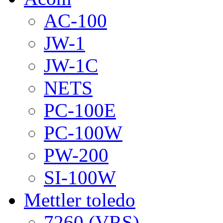
AC-100
JW-1
JW-1C
NETS
PC-100E
PC-100W
PW-200
SI-100W
Mettler toledo
7260 (VRS)