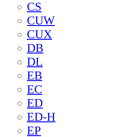
CS
CUW
CUX
DB
DL
EB
EC
ED
ED-H
EP