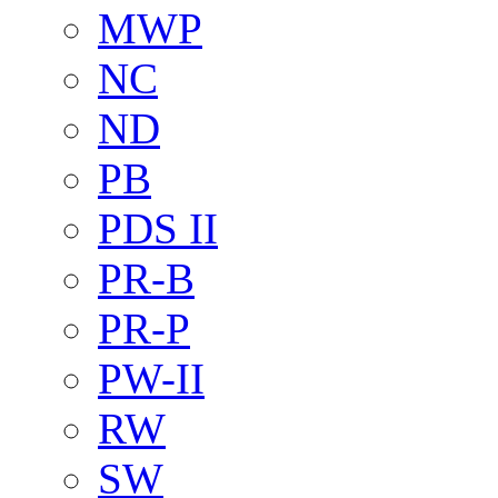
MWP
NC
ND
PB
PDS II
PR-B
PR-P
PW-II
RW
SW