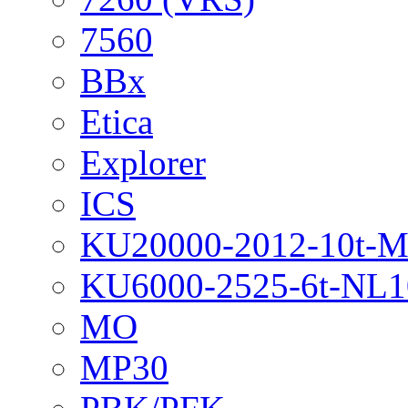
7560
BBx
Etica
Explorer
ICS
KU20000-2012-10t-
KU6000-2525-6t-NL1
MO
MP30