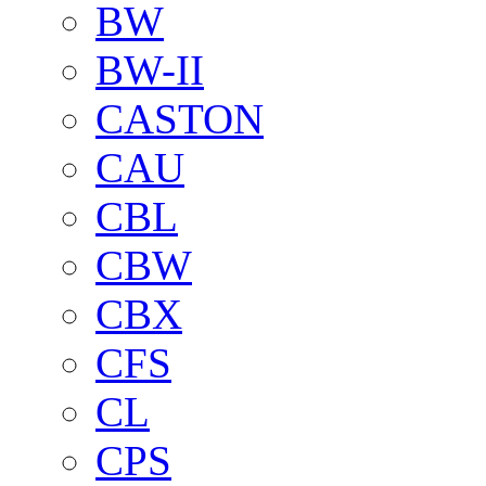
BW
BW-II
CASTON
CAU
CBL
CBW
CBX
CFS
CL
CPS