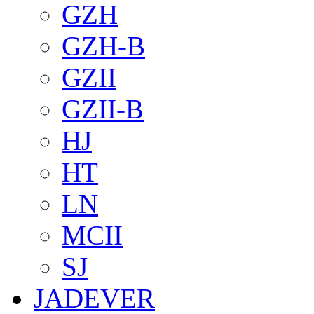
GZH
GZH-B
GZII
GZII-B
HJ
HT
LN
MCII
SJ
JADEVER