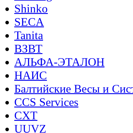
Shinko
SECA
Tanita
ВЗВТ
АЛЬФА-ЭТАЛОН
НАИС
Балтийские Весы и Си
CCS Services
CXT
UUVZ