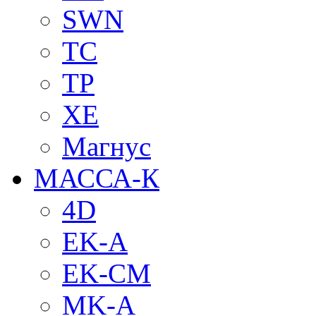
SWN
TC
TP
XE
Магнус
МАССА-К
4D
EK-A
EK-CM
MK-A