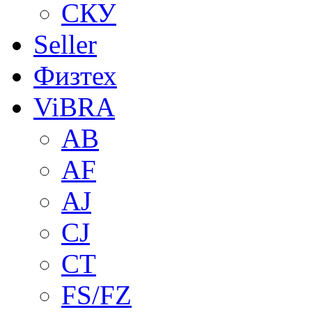
СКУ
Seller
Физтех
ViBRA
AB
AF
AJ
CJ
CT
FS/FZ