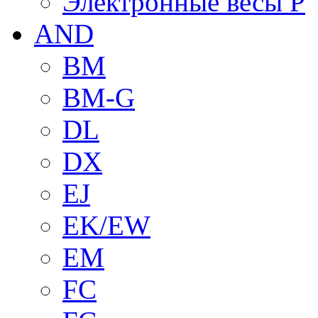
Электронные весы P
AND
BM
BM-G
DL
DX
EJ
EK/EW
EM
FC