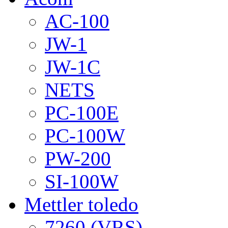
AC-100
JW-1
JW-1C
NETS
PC-100E
PC-100W
PW-200
SI-100W
Mettler toledo
7260 (VRS)