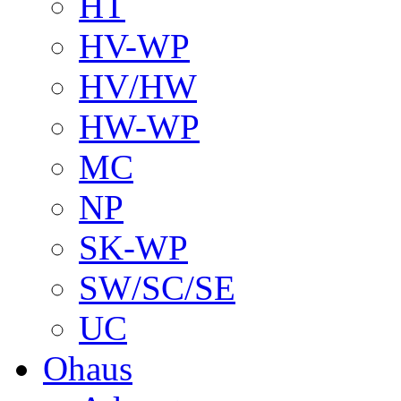
HT
HV-WP
HV/HW
HW-WP
MC
NP
SK-WP
SW/SC/SE
UC
Ohaus