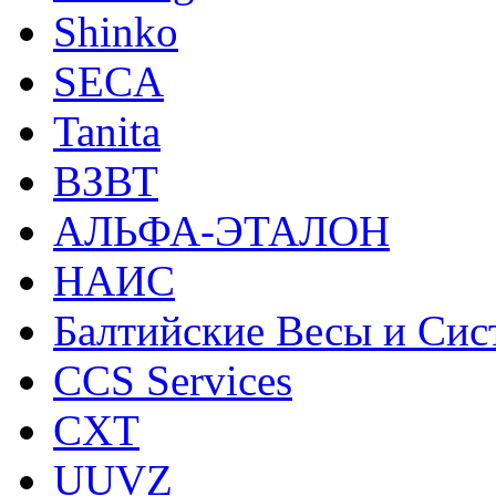
Shinko
SECA
Tanita
ВЗВТ
АЛЬФА-ЭТАЛОН
НАИС
Балтийские Весы и Си
CCS Services
CXT
UUVZ