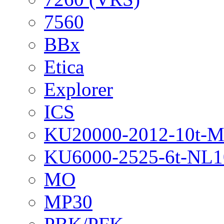
7560
BBx
Etica
Explorer
ICS
KU20000-2012-10t-
KU6000-2525-6t-NL1
MO
MP30