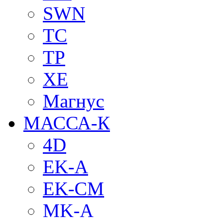
SWN
TC
TP
XE
Магнус
МАССА-К
4D
EK-A
EK-CM
MK-A