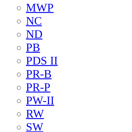
MWP
NC
ND
PB
PDS II
PR-B
PR-P
PW-II
RW
SW