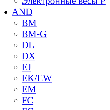
Электронные весы P
AND
BM
BM-G
DL
DX
EJ
EK/EW
EM
FC