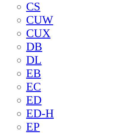
CS
CUW
CUX
DB
DL
EB
EC
ED
ED-H
EP