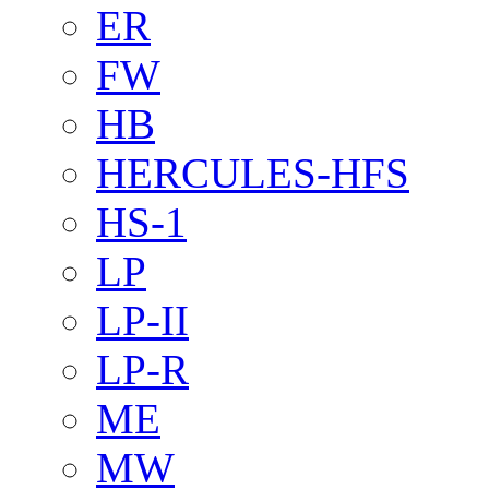
ER
FW
HB
HERCULES-HFS
HS-1
LP
LP-II
LP-R
ME
MW