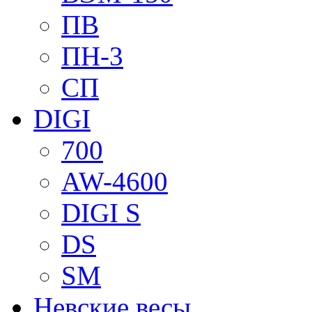
ПВ
ПН-3
СП
DIGI
700
AW-4600
DIGI S
DS
SM
Невские весы