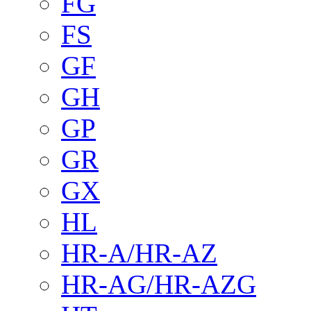
FG
FS
GF
GH
GP
GR
GX
HL
HR-A/HR-AZ
HR-AG/HR-AZG