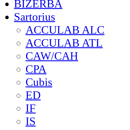
BIZERBA
Sartorius
ACCULAB ALC
ACCULAB ATL
CAW/CAH
CPA
Cubis
ED
IF
IS