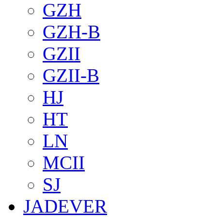
GZH
GZH-B
GZII
GZII-B
HJ
HT
LN
MCII
SJ
JADEVER