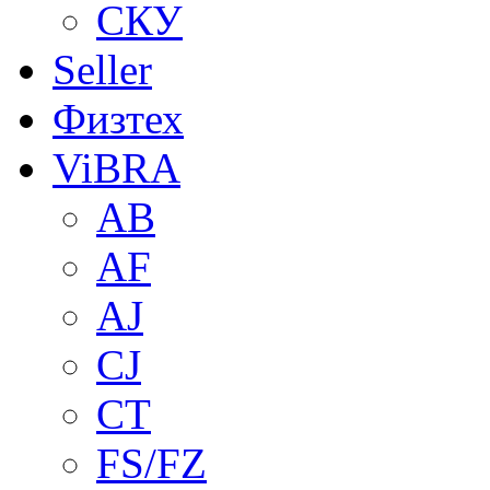
СКУ
Seller
Физтех
ViBRA
AB
AF
AJ
CJ
CT
FS/FZ