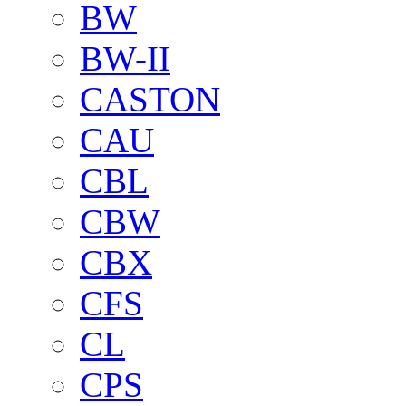
BW
BW-II
CASTON
CAU
CBL
CBW
CBX
CFS
CL
CPS