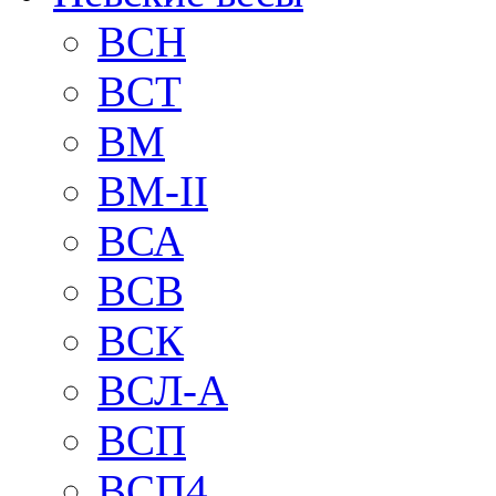
BCH
BCT
BM
BM-II
ВСА
ВСВ
ВСК
ВСЛ-А
ВСП
ВСП4