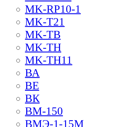
MK-RP10-1
MK-T21
MK-TB
MK-TH
MK-TH11
ВА
ВЕ
ВК
ВМ-150
ВМЭ-1-15М