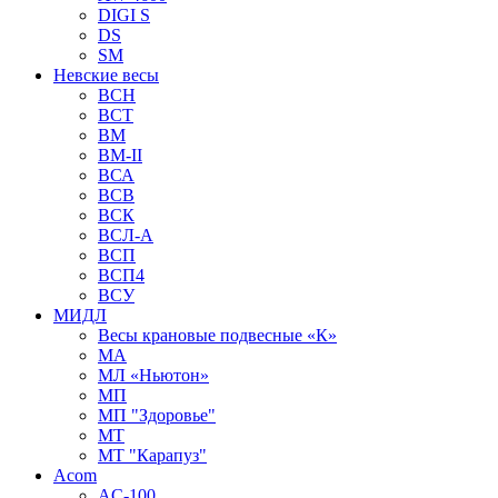
DIGI S
DS
SM
Невские весы
BCH
BCT
BM
BM-II
ВСА
ВСВ
ВСК
ВСЛ-А
ВСП
ВСП4
ВСУ
МИДЛ
Весы крановые подвесные «К»
МА
МЛ «Ньютон»
МП
МП "Здоровье"
МТ
МТ "Карапуз"
Acom
AC-100