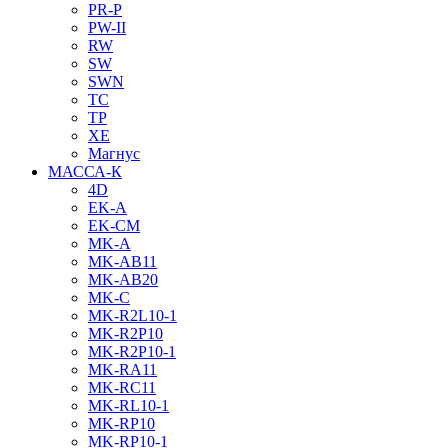
PR-P
PW-II
RW
SW
SWN
TC
TP
XE
Магнус
МАССА-К
4D
EK-A
EK-CM
MK-A
MK-AB11
MK-AB20
MK-C
MK-R2L10-1
MK-R2P10
MK-R2P10-1
MK-RA11
MK-RC11
MK-RL10-1
MK-RP10
MK-RP10-1