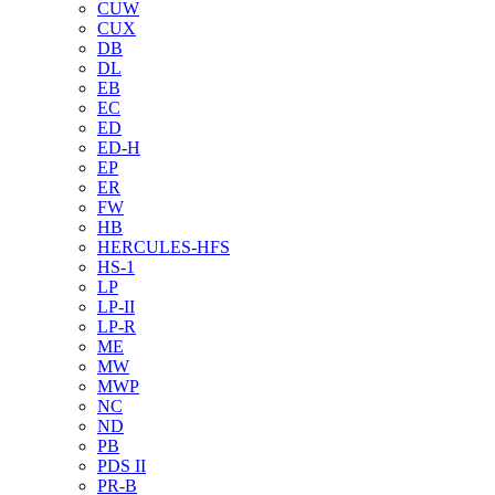
CUW
CUX
DB
DL
EB
EC
ED
ED-H
EP
ER
FW
HB
HERCULES-HFS
HS-1
LP
LP-II
LP-R
ME
MW
MWP
NC
ND
PB
PDS II
PR-B