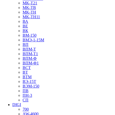
MK-T21
MK-TB
MK-TH
MK-TH11
ВА
ВЕ
ВК
ВМ-150
ВМЭ-1-15М
ВП
ВПМ-Т
ВПМ-Т1
ВПМ-Ф
ВПМ-Ф1
ВСТ
ВТ
ВТМ
ВЭ-15Т
ВЭМ-150
ПВ
ПН-3
СП
DIGI
700
AW-4600