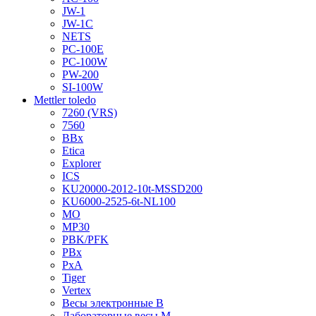
JW-1
JW-1C
NETS
PC-100E
PC-100W
PW-200
SI-100W
Mettler toledo
7260 (VRS)
7560
BBx
Etica
Explorer
ICS
KU20000-2012-10t-MSSD200
KU6000-2525-6t-NL100
MO
MP30
PBK/PFK
PBx
PxA
Tiger
Vertex
Весы электронные B
Лабораторные весы M